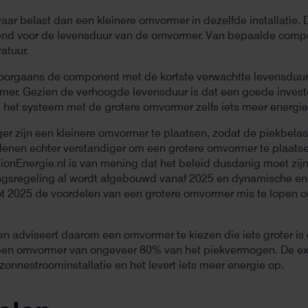
aar belast dan een kleinere omvormer in dezelfde installatie
lend voor de levensduur van de omvormer. Van bepaalde comp
ratuur.
orgaans de component met de kortste verwachtte levensduur.
mer. Gezien de verhoogde levensduur is dat een goede invester
e het systeem met de grotere omvormer zelfs iets meer energie
r zijn een kleinere omvormer te plaatsen, zodat de piekbelasti
nen echter verstandiger om een grotere omvormer te plaatse
lionEnergie.nl is van mening dat het beleid dusdanig moet zij
ngsregeling al wordt afgebouwd vanaf 2025 en dynamische ene
 tot 2025 de voordelen van een grotere omvormer mis te lopen
n en adviseert daarom een omvormer te kiezen die iets groter 
een omvormer van ongeveer 80% van het piekvermogen. De extr
zonnestroominstallatie en het levert iets meer energie op.