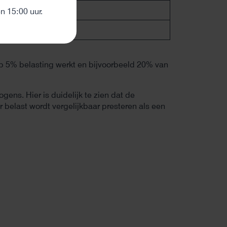
0,48
 15:00 uur.
0,2
op 5% belasting werkt en bijvoorbeeld 20% van
gens. Hier is duidelijk te zien dat de
 belast wordt vergelijkbaar presteren als een