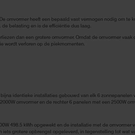
De omvormer heeft een bepaald vast vermogen nodig om te kun
 de belasting en is de efficiëntie dus laag.
rliezen dan een grotere omvormer. Omdat de omvormer vaak op 
ie wordt verloren op de piekmomenten.
ee bijna identieke installaties gebouwd van elk 6 zonnepanelen
n 2000W omvormer en de rechter 6 panelen met een 2500W om
000W 498.5 kWh opgewekt en de installatie met de omvormer v
iets grotere opbrengst opgeleverd, in tegenstelling tot wat 