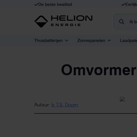
De beste kwaliteit
Eerlij
Search
for:
Thuisbatterijen
Zonnepanelen
Laadpal
Omvormer z
Auteur:
Ir. T.S. Doorn