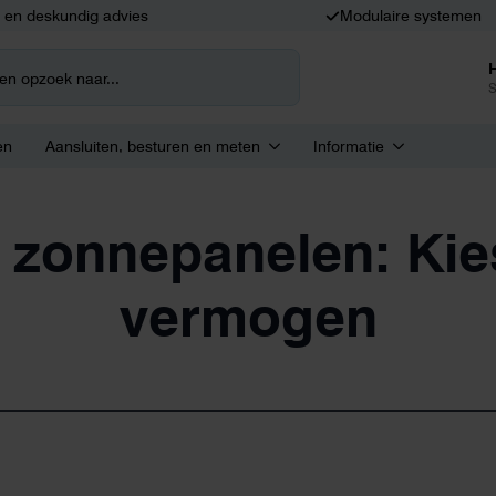
k en deskundig advies
Modulaire systemen
S
en
Aansluiten, besturen en meten
Informatie
onnepanelen: Kies
vermogen