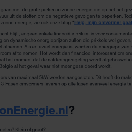
mgaan met de grote pieken in zonne-energie die op het net ge
vuur uit de sloffen om de negatieve gevolgen te beperken. To
zonne-energie, zie ook onze blog “
Help, mijn omvormer gaat 
acht blijft, er geen enkele financiële prikkel is voor consume
g en dynamische energieprijzen zullen die prikkels wel geven.
 afnemen. Als er teveel energie is, worden de energieprijzen 
room af te nemen. Het wordt dan financieel interessant om energi
Vanaf het moment dat de salderingsregeling wordt afgebouwd in
Belgie al het geval waar niet meer gesaldeerd wordt.
rs van maximaal 5kW worden aangesloten. Dit heeft de make
3-Fasen omvormers leveren op alle fasen evenveel energie t
ionEnergie.nl
?
nelen? Klein of groot?