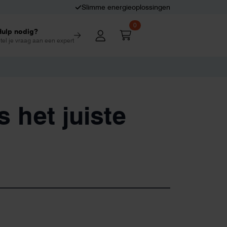
Slimme energieoplossingen
0
Hulp nodig?
tel je vraag aan een expert
 het juiste