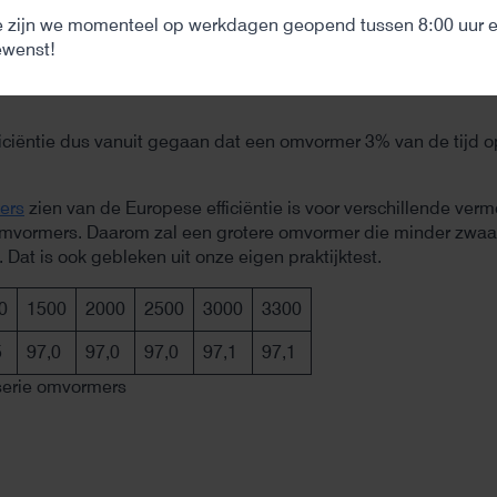
50
 zijn we momenteel op werkdagen geopend tussen 8:00 uur en
ewenst!
100
ficiëntie dus vanuit gegaan dat een omvormer 3% van de tijd 
ers
zien van de Europese efficiëntie is voor verschillende vermo
e omvormers. Daarom zal een grotere omvormer die minder zwaar
 Dat is ook gebleken uit onze eigen praktijktest.
0
1500
2000
2500
3000
3300
5
97,0
97,0
97,0
97,1
97,1
 serie omvormers