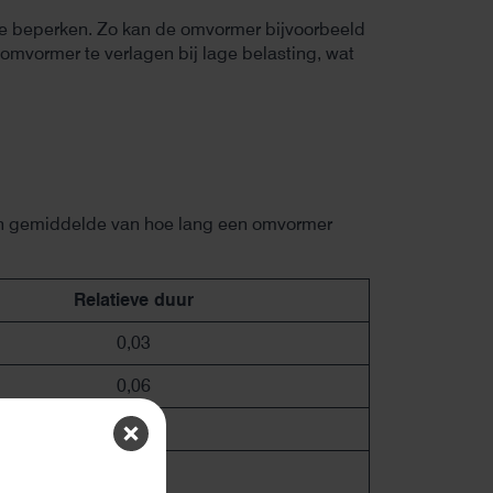
 te beperken. Zo kan de omvormer bijvoorbeeld
omvormer te verlagen bij lage belasting, wat
ogen gemiddelde van hoe lang een omvormer
Relatieve duur
0,03
0,06
0,13
0,1
ten