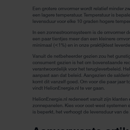
Een grotere omvormer wordt relatief minder zw
een lagere temperatuur. Temperatuur is bepa
levensduur voor elke 10 graden hogere tempe
In een zonnestroomsysteem is de omvormer do
een paar tientjes meer dan een kleinere omvor
minimaal (<1%) en in onze praktijktest leverd
Vanuit de netbeheerder gezien zou het gunstige
consument gezien is het om bovenstaande rede
verantwoordelijk voor het terugleverbeleid. He
aanpast aan dat beleid. Aangezien de salderi
komt dit vanzelf goed. Om voor die paar jaar
vindt HelionEnergie.nl te ver gaan.
HelionEnergie.nl redeneert vanuit zijn klante
zonnepanelen. Kies voor oost-west systemen 
is beperkt, het verhoogt de levensduur van de 