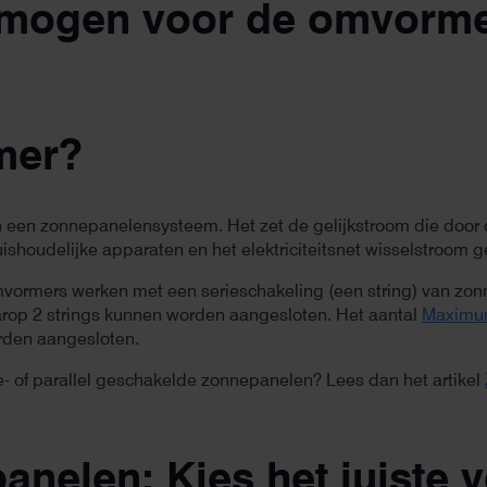
ermogen voor de omvorme
mer?
n een zonnepanelensysteem. Het zet de gelijkstroom die doo
ishoudelijke apparaten en het elektriciteitsnet wisselstroom g
omvormers werken met een serieschakeling (een string) van zon
op 2 strings kunnen worden aangesloten. Het aantal
Maximum
rden aangesloten.
ie- of parallel geschakelde zonnepanelen? Lees dan het artikel
nelen: Kies het juiste