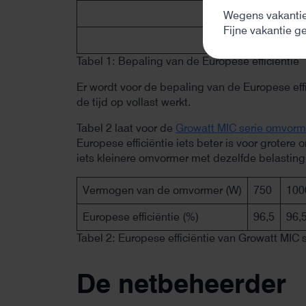
Wegens vakantie
Fijne vakantie g
Informatie
Tabel 1: Bepaling van de Europese efficiëntie
Er wordt voor de bepaling van de Europese ef
de tijd op vollast werkt.
Tabel 2 laat voor de
Growatt MIC serie omvorm
Europese efficiëntie iets beter is voor groter
iets kleinere omvormer met dezelfde belasting.
Vermogen van de omvormer (W)
750
100
Europese efficiëntie (%)
96,5
96,
Tabel 2: Europese efficiëntie van Growatt MIC
De netbeheerder