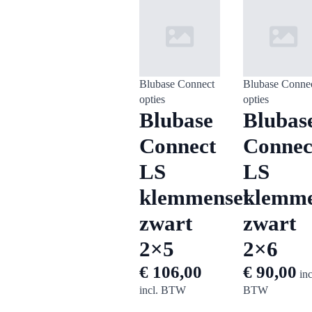
Blubase Connect
Blubase Conne
opties
opties
Blubase
Blubas
Connect
Connec
LS
LS
klemmenset
klemme
zwart
zwart
2×5
2×6
€
106,00
€
90,00
inc
incl. BTW
BTW