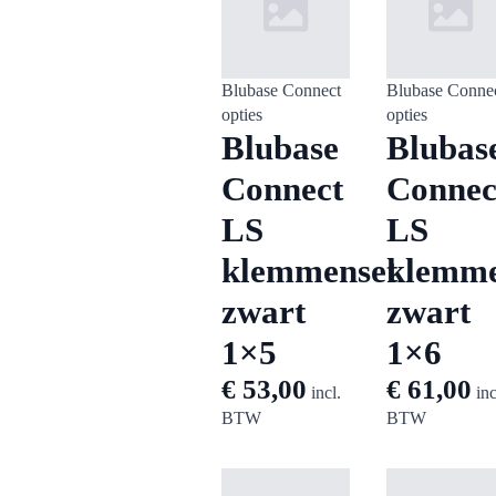
Blubase Connect
Blubase Conne
opties
opties
Blubase
Blubas
Connect
Connec
LS
LS
klemmenset
klemme
zwart
zwart
1×5
1×6
€
53,00
€
61,00
incl.
inc
BTW
BTW