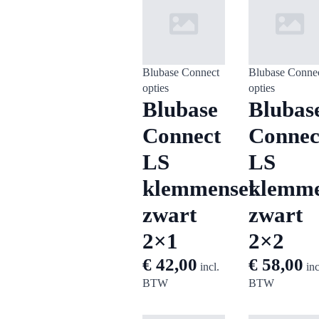
Blubase Connect
Blubase Conne
opties
opties
Blubase
Blubas
Connect
Connec
LS
LS
klemmenset
klemme
zwart
zwart
2×1
2×2
€
42,00
€
58,00
incl.
inc
BTW
BTW