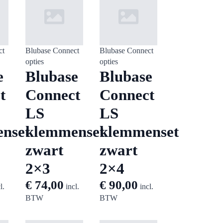
ct
Blubase Connect
Blubase Connect
opties
opties
e
Blubase
Blubase
t
Connect
Connect
LS
LS
nset
klemmenset
klemmenset
zwart
zwart
2×3
2×4
€
74,00
€
90,00
l.
incl.
incl.
BTW
BTW