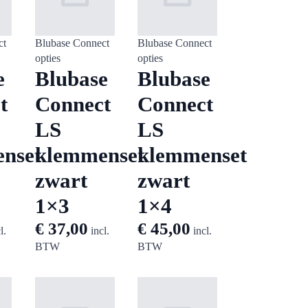
ct
Blubase Connect
Blubase Connect
opties
opties
e
Blubase
Blubase
t
Connect
Connect
LS
LS
nset
klemmenset
klemmenset
zwart
zwart
1×3
1×4
€
37,00
€
45,00
l.
incl.
incl.
BTW
BTW