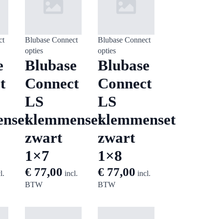
ct
Blubase Connect
Blubase Connect
opties
opties
e
Blubase
Blubase
t
Connect
Connect
LS
LS
nset
klemmenset
klemmenset
zwart
zwart
1×7
1×8
€
77,00
€
77,00
l.
incl.
incl.
BTW
BTW