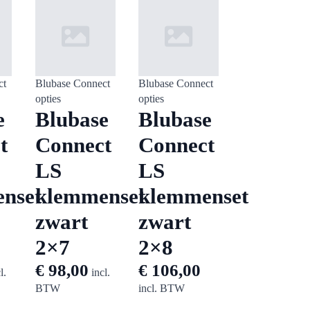
ct
Blubase Connect
Blubase Connect
opties
opties
e
Blubase
Blubase
t
Connect
Connect
LS
LS
nset
klemmenset
klemmenset
zwart
zwart
2×7
2×8
€
98,00
€
106,00
l.
incl.
BTW
incl. BTW