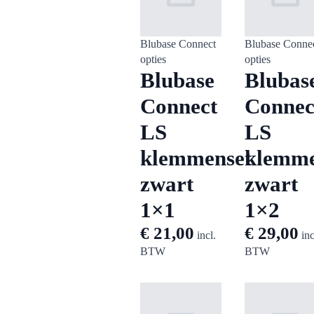
Blubase Connect
Blubase Conne
opties
opties
Blubase
Blubas
Connect
Connec
LS
LS
klemmenset
klemme
zwart
zwart
1×1
1×2
€
21,00
€
29,00
incl.
inc
BTW
BTW