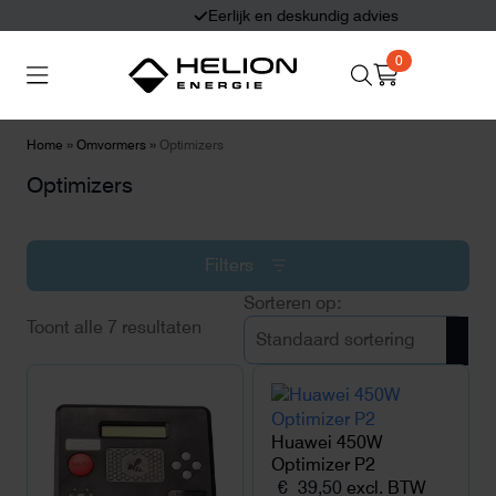
Eerlijk en deskundig advies
0
Search
Thuisbatterijen
Zonnepanelen
for:
»
»
Home
Omvormers
Optimizers
Optimizers
Laadpalen
Aansluiten,
besturen en meten
Filters
Informatie
Toont alle 7 resultaten
Huawei 450W
Optimizer P2
€
39,50
excl. BTW