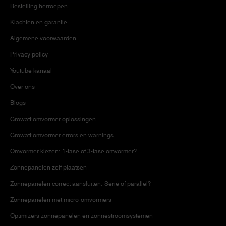
Bestelling herroepen
Klachten en garantie
Algemene voorwaarden
Privacy policy
Youtube kanaal
Over ons
Blogs
Growatt omvormer oplossingen
Growatt omvormer errors en warnings
Omvormer kiezen: 1-fase of 3-fase omvormer?
Zonnepanelen zelf plaatsen
Zonnepanelen correct aansluiten: Serie of parallel?
Zonnepanelen met micro-omvormers
Optimizers zonnepanelen en zonnestroomsystemen