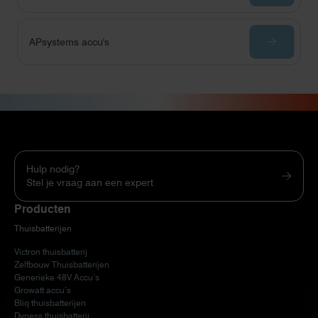
APsystems accu's
Hulp nodig?
Stel je vraag aan een expert
Producten
Thuisbatterijen
Victron thuisbatterij
Zelfbouw Thuisbatterijen
Generieke 48V Accu’s
Growatt accu’s
Bliq thuisbatterijen
Dyness thuisbatterij