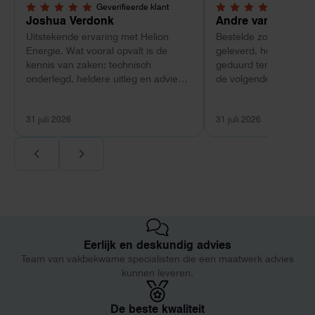
Geverifieerde klant
Geverif
5,0 van 5 sterren
4 van 5 sterren
Joshua Verdonk
Andre van Tussen
Uitstekende ervaring met Helion
Bestelde zonnepanele
Energie. Wat vooral opvalt is de
geleverd, heeft wel e
kennis van zaken: technisch
geduurd terwijl bij ee
onderlegd, heldere uitleg en advies
de volgende dag al ge
dat aansloot op onze situatie in
Maar verder top en 
plaats van een standaardpakket.
liggend verpakt op bre
31 juli 2026
31 juli 2026
Ook de nazorg is uitgebreid.
Voor ondernemers extra interessant:
wij zaten met een
capaciteitsprobleem. Een zwaardere
aansluiting via de netbeheerder
betekende een fors bedrag, wachttijd
en hoger vastrecht. Via Helion
bereikten we hetzelfde voor een
Eerlijk en deskundig advies
kwart van die kosten, plus
Team van vakbekwame specialisten die een maatwerk advies
noodstroom voor de hele camping
kunnen leveren.
en zicht op zelfvoorziening met
zonnepanelen. Een aanrader bij
netcongestie.
De beste kwaliteit