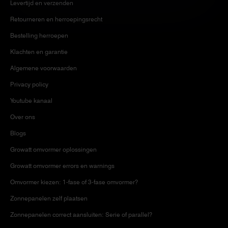
Levertijd en verzenden
Retourneren en herroepingsrecht
Bestelling herroepen
Klachten en garantie
Algemene voorwaarden
Privacy policy
Youtube kanaal
Over ons
Blogs
Growatt omvormer oplossingen
Growatt omvormer errors en warnings
Omvormer kiezen: 1-fase of 3-fase omvormer?
Zonnepanelen zelf plaatsen
Zonnepanelen correct aansluiten: Serie of parallel?