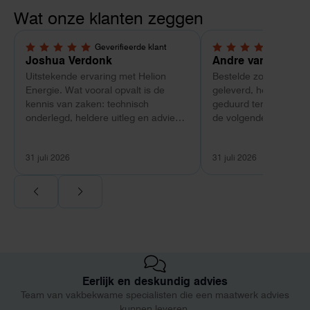
Wat onze klanten zeggen
Geverifieerde klant
Geverif
5,0 van 5 sterren
4 van 5 sterren
Joshua Verdonk
Andre van Tussen
Uitstekende ervaring met Helion
Bestelde zonnepanele
Energie. Wat vooral opvalt is de
geleverd, heeft wel e
kennis van zaken: technisch
geduurd terwijl bij ee
onderlegd, heldere uitleg en advies
de volgende dag al ge
dat aansloot op onze situatie in
Maar verder top en 
plaats van een standaardpakket.
liggend verpakt op bre
31 juli 2026
31 juli 2026
Ook de nazorg is uitgebreid.
Voor ondernemers extra interessant:
wij zaten met een
capaciteitsprobleem. Een zwaardere
aansluiting via de netbeheerder
betekende een fors bedrag, wachttijd
en hoger vastrecht. Via Helion
bereikten we hetzelfde voor een
Eerlijk en deskundig advies
kwart van die kosten, plus
Team van vakbekwame specialisten die een maatwerk advies
noodstroom voor de hele camping
kunnen leveren.