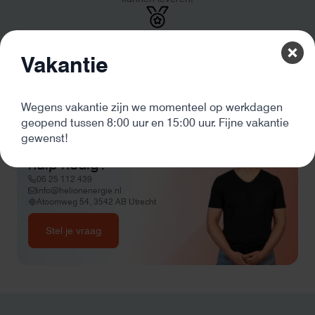
en zicht op zelfvoorziening met
zonnepanelen. Een aanrader bij
netcongestie.
De beste kwaliteit
Onze producten komen van de beste leveranciers en hebben
Vakantie
altijd minimaal 2 jaar garantie
Wegens vakantie zijn we momenteel op werkdagen
geopend tussen 8:00 uur en 15:00 uur. Fijne vakantie
gewenst!
Wil je meer informatie of
hulp nodig?
06 25 112 439
info@helionenergie.nl
Atoomweg 54, 3542 AB Utrecht
Stel je vraag