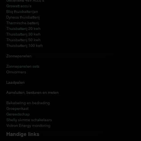
Generieke 48V Accu’s
Growatt accu’s
Bliq thuisbatterijen
Dyness thuisbatterij
Thermische batterij
Thuisbatterij 20 kwh
Thuisbatterij 30 kwh
Thuisbatterij 50 kwh
Thuisbatterij 100 kwh
Zonnepanelen
Zonnepanelen sets
Omvormers
Laadpalen
Aansluiten, besturen en meten
Bekabeling en bedrading
Groepenkast
Gereedschap
Shelly slimme schakelaars
Victron Energy monitoring
Handige links