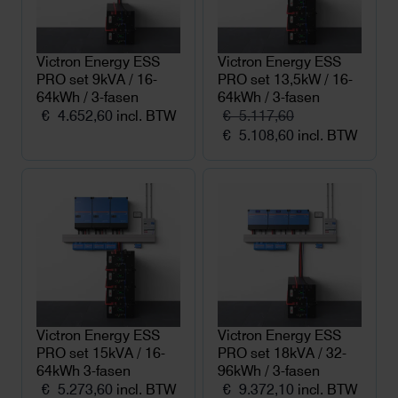
Victron Energy ESS
Victron Energy ESS
PRO set 9kVA / 16-
PRO set 13,5kW / 16-
64kWh / 3-fasen
64kWh / 3-fasen
€
4.652,60
incl. BTW
€
5.117,60
Oorspronkelijke
Huidige
€
5.108,60
incl. BTW
prijs
prijs
was:
is:
€ 5.117,60.
€ 5.108,60.
Victron Energy ESS
Victron Energy ESS
PRO set 15kVA / 16-
PRO set 18kVA / 32-
64kWh 3-fasen
96kWh / 3-fasen
€
5.273,60
incl. BTW
€
9.372,10
incl. BTW