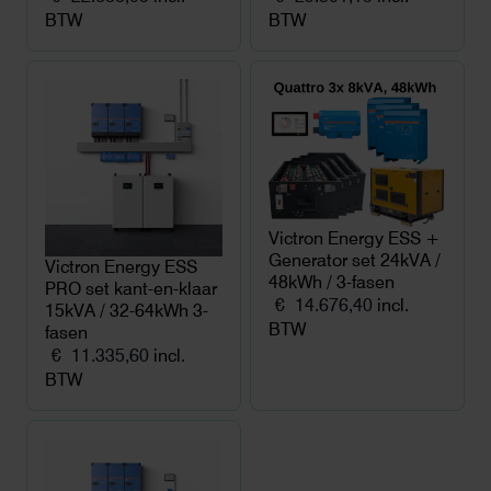
BTW
BTW
Victron Energy ESS +
Generator set 24kVA /
Victron Energy ESS
48kWh / 3-fasen
PRO set kant-en-klaar
€
14.676,40
incl.
15kVA / 32-64kWh 3-
BTW
fasen
€
11.335,60
incl.
BTW