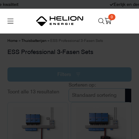
Eerlijk en deskundig advies
0
Search
Thuisbatterijen
Zonnepanelen
for:
»
»
Home
Thuisbatterijen
ESS Professional 3-Fasen Sets
ESS Professional 3-Fasen Sets
Laadpalen
Aansluiten,
besturen en meten
Filters
Informatie
Toont alle 13 resultaten