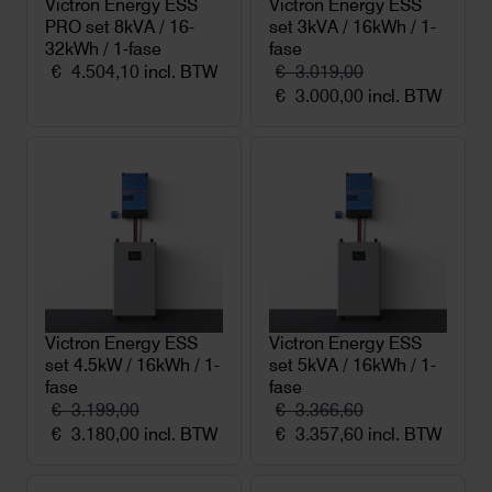
Victron Energy ESS
Victron Energy ESS
PRO set 8kVA / 16-
set 3kVA / 16kWh / 1-
32kWh / 1-fase
fase
€
4.504,10
incl. BTW
€
3.019,00
Oorspronkelijke
Huidige
€
3.000,00
incl. BTW
prijs
prijs
was:
is:
€ 3.019,00.
€ 3.000,00.
Victron Energy ESS
Victron Energy ESS
set 4.5kW / 16kWh / 1-
set 5kVA / 16kWh / 1-
fase
fase
€
3.199,00
€
3.366,60
Oorspronkelijke
Huidige
Oorspronkelijke
Huidige
€
3.180,00
incl. BTW
€
3.357,60
incl. BTW
prijs
prijs
prijs
prijs
was:
is:
was:
is: