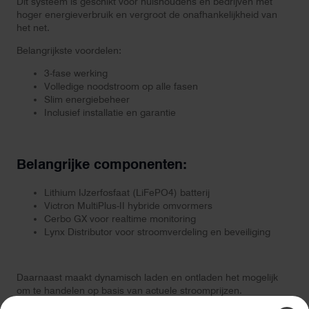
Dit systeem is geschikt voor huishoudens en bedrijven met
hoger energieverbruik en vergroot de onafhankelijkheid van
het net.
Belangrijkste voordelen:
3-fase werking
Volledige noodstroom op alle fasen
Slim energiebeheer
Inclusief installatie en garantie
Belangrijke componenten:
Lithium IJzerfosfaat (LiFePO4) batterij
Victron MultiPlus-II hybride omvormers
Cerbo GX voor realtime monitoring
Lynx Distributor voor stroomverdeling en beveiliging
Daarnaast maakt dynamisch laden en ontladen het mogelijk
om te handelen op basis van actuele stroomprijzen.