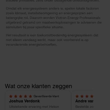
stabiele prestaties, zelfs onder uitdagende omstandigheden.
Omdat elk energiesysteem anders is, spelen lokale factoren
zoals klimaat, installatieomgeving en energieprijzen een
belangrijke rol. Daarom worden Victron Energy Professionals
uitgebreid getraind om maatwerkoplossingen te adviseren die
aansluiten bij jouw specifieke situatie.
Het resultaat is een toekomstbestendig energiesysteem dat
niet alleen vandaag werkt, maar ook voorbereid is op
veranderende energiebehoeften.
Wat onze klanten zeggen
Geverifieerde klant
Geverif
5,0 van 5 sterren
4 van 5 sterren
Joshua Verdonk
Andre van Tussen
Uitstekende ervaring met Helion
Bestelde zonnepanele