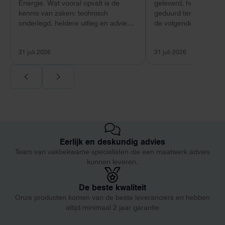
Energie. Wat vooral opvalt is de
geleverd, heeft wel e
kennis van zaken: technisch
geduurd terwijl bij ee
onderlegd, heldere uitleg en advies
de volgende dag al ge
dat aansloot op onze situatie in
Maar verder top en 
plaats van een standaardpakket.
liggend verpakt op bre
31 juli 2026
31 juli 2026
Ook de nazorg is uitgebreid.
Voor ondernemers extra interessant:
wij zaten met een
capaciteitsprobleem. Een zwaardere
aansluiting via de netbeheerder
betekende een fors bedrag, wachttijd
en hoger vastrecht. Via Helion
bereikten we hetzelfde voor een
Eerlijk en deskundig advies
kwart van die kosten, plus
Team van vakbekwame specialisten die een maatwerk advies
noodstroom voor de hele camping
kunnen leveren.
en zicht op zelfvoorziening met
zonnepanelen. Een aanrader bij
netcongestie.
De beste kwaliteit
Onze producten komen van de beste leveranciers en hebben
altijd minimaal 2 jaar garantie