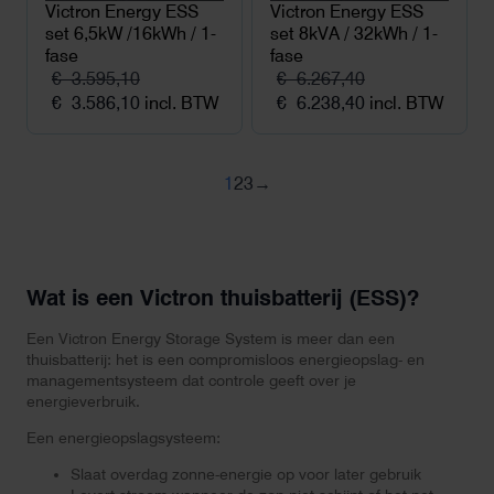
Victron Energy ESS
Victron Energy ESS
set 6,5kW /16kWh / 1-
set 8kVA / 32kWh / 1-
fase
fase
€
3.595,10
€
6.267,40
Oorspronkelijke
Huidige
Oorspronkelijke
Huidige
€
3.586,10
incl. BTW
€
6.238,40
incl. BTW
prijs
prijs
prijs
prijs
was:
is:
was:
is:
€ 3.595,10.
€ 3.586,10.
€ 6.267,40.
€ 6.238,40.
1
2
3
→
Wat is een Victron thuisbatterij (ESS)?
Een Victron Energy Storage System is meer dan een
thuisbatterij: het is een compromisloos energieopslag- en
managementsysteem dat controle geeft over je
energieverbruik.
Een energieopslagsysteem:
Slaat overdag zonne-energie op voor later gebruik