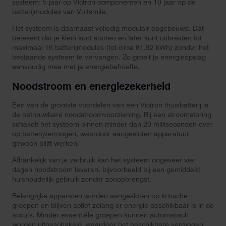
systeem: 5 jaar op Victron-componenten en 10 jaar op de
batterijmodules van Voltsmile.
Het systeem is daarnaast volledig modulair opgebouwd. Dat
betekent dat je klein kunt starten en later kunt uitbreiden tot
maximaal 16 batterijmodules (tot circa 81,92 kWh) zonder het
bestaande systeem te vervangen. Zo groeit je energieopslag
eenvoudig mee met je energiebehoefte.
Noodstroom en energiezekerheid
Een van de grootste voordelen van een Victron thuisbatterij is
de betrouwbare noodstroomvoorziening. Bij een stroomstoring
schakelt het systeem binnen minder dan 20 milliseconden over
op batterijvermogen, waardoor aangesloten apparatuur
gewoon blijft werken.
Afhankelijk van je verbruik kan het systeem ongeveer vier
dagen noodstroom leveren, bijvoorbeeld bij een gemiddeld
huishoudelijk gebruik zonder zonopbrengst.
Belangrijke apparaten worden aangesloten op kritische
groepen en blijven actief zolang er energie beschikbaar is in de
accu’s. Minder essentiële groepen kunnen automatisch
worden uitgeschakeld, waardoor het beschikbare vermogen