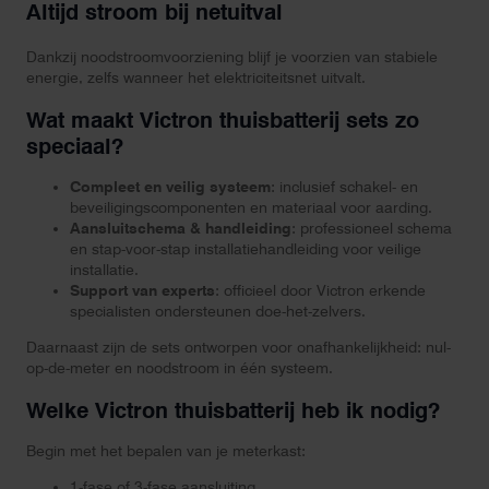
Altijd stroom bij netuitval
Dankzij noodstroomvoorziening blijf je voorzien van stabiele
energie, zelfs wanneer het elektriciteitsnet uitvalt.
Wat maakt Victron thuisbatterij sets zo
speciaal?
Compleet en veilig systeem
: inclusief schakel- en
beveiligingscomponenten en materiaal voor aarding.
Aansluitschema & handleiding
: professioneel schema
en stap-voor-stap installatiehandleiding voor veilige
installatie.
Support van experts
: officieel door Victron erkende
specialisten ondersteunen doe-het-zelvers.
Daarnaast zijn de sets ontworpen voor onafhankelijkheid: nul-
op-de-meter en noodstroom in één systeem.
Welke Victron thuisbatterij heb ik nodig?
Begin met het bepalen van je meterkast:
1-fase of 3-fase aansluiting