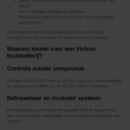
Levert stroom wanneer de zon niet schijnt of het net
uitvalt
Kan overtollige energie terugleveren
Koopt automatisch stroom wanneer er onvoldoende
vermogen is
Daarnaast verhoogt het systeem de uptime, verlaagt
energiekosten en verbetert de kosten-batenverhouding.
Waarom kiezen voor een Victron
thuisbatterij?
Controle zonder compromis
Met een Victron ESS neem je zelf de regie over energieopslag
en -beheer en profiteer je van 50 jaar Victron-knowhow.
Betrouwbaar en modulair systeem
De modulaire opzet maakt het mogelijk klein te beginnen en
later uit te breiden, afhankelijk van hoe zelfvoorzienend je wilt
worden.