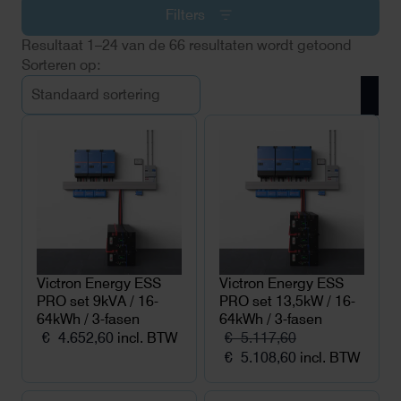
Filters
Resultaat 1–24 van de 66 resultaten wordt getoond
Victron Energy ESS
Victron Energy ESS
PRO set 9kVA / 16-
PRO set 13,5kW / 16-
64kWh / 3-fasen
64kWh / 3-fasen
€
4.652,60
incl. BTW
€
5.117,60
Oorspronkelijke
Huidige
€
5.108,60
incl. BTW
prijs
prijs
was:
is: