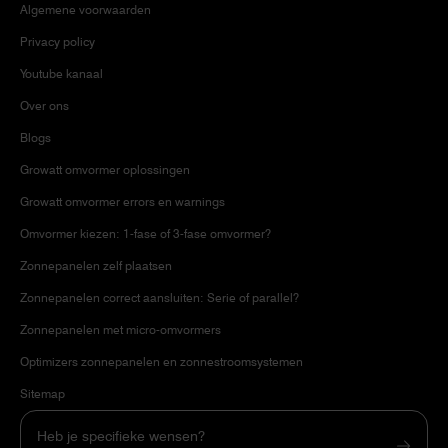
Algemene voorwaarden
Privacy policy
Youtube kanaal
Over ons
Blogs
Growatt omvormer oplossingen
Growatt omvormer errors en warnings
Omvormer kiezen: 1-fase of 3-fase omvormer?
Zonnepanelen zelf plaatsen
Zonnepanelen correct aansluiten: Serie of parallel?
Zonnepanelen met micro-omvormers
Optimizers zonnepanelen en zonnestroomsystemen
Sitemap
Heb je specifieke wensen?