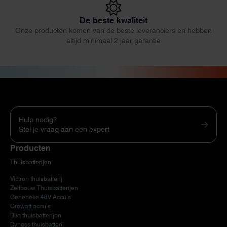
De beste kwaliteit
Onze producten komen van de beste leveranciers en hebben
altijd minimaal 2 jaar garantie
Hulp nodig?
Stel je vraag aan een expert
Producten
Thuisbatterijen
Victron thuisbatterij
Zelfbouw Thuisbatterijen
Generieke 48V Accu’s
Growatt accu’s
Bliq thuisbatterijen
Dyness thuisbatterij