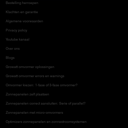
Bestelling herroepen
Klachten en garantie
Algemene voorwaarden
Privacy policy
Youtube kanaal
Over ons
Blogs
Growatt omvormer oplossingen
Growatt omvormer errors en warnings
Omvormer kiezen: 1-fase of 3-fase omvormer?
Zonnepanelen zelf plaatsen
Zonnepanelen correct aansluiten: Serie of parallel?
Zonnepanelen met micro-omvormers
Optimizers zonnepanelen en zonnestroomsystemen