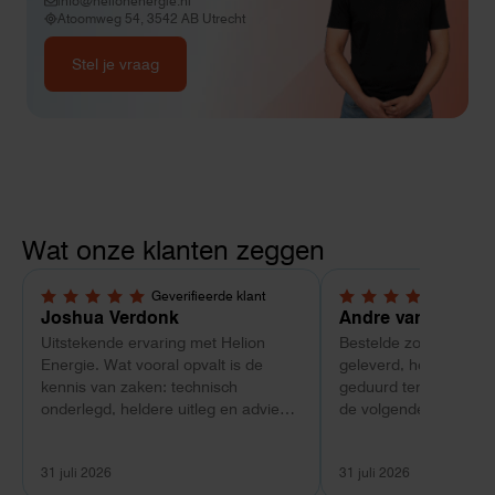
info@helionenergie.nl
Atoomweg 54, 3542 AB Utrecht
Stel je vraag
Wat onze klanten zeggen
Geverifieerde klant
Geverif
5,0 van 5 sterren
4 van 5 sterren
Joshua Verdonk
Andre van Tussen
Uitstekende ervaring met Helion
Bestelde zonnepanele
Energie. Wat vooral opvalt is de
geleverd, heeft wel e
kennis van zaken: technisch
geduurd terwijl bij ee
onderlegd, heldere uitleg en advies
de volgende dag al ge
dat aansloot op onze situatie in
Maar verder top en 
plaats van een standaardpakket.
liggend verpakt op bre
31 juli 2026
31 juli 2026
Ook de nazorg is uitgebreid.