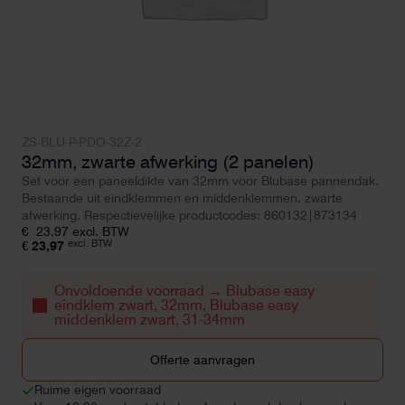
ZS-BLU-P-PDO-32Z-2
32mm, zwarte afwerking (2 panelen)
Set voor een paneeldikte van 32mm voor Blubase pannendak.
Bestaande uit eindklemmen en middenklemmen, zwarte
afwerking. Respectievelijke productcodes: 860132|873134
€
23,97
excl. BTW
excl. BTW
€
23,97
Onvoldoende voorraad → Blubase easy
eindklem zwart, 32mm, Blubase easy
middenklem zwart, 31-34mm
Offerte aanvragen
Ruime eigen voorraad