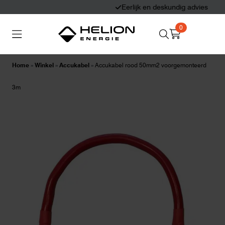
Eerlijk en deskundig advies
0
Search
Thuisbatterijen
Zonnepanelen
for:
Home
»
Winkel
»
Accukabel
»
Accukabel rood 50mm2 voorgemonteerd
Laadpalen
Aansluiten,
3m
besturen en meten
Informatie