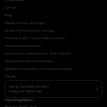
Over ons
Blogs
Growatt omvormer oplossingen
Growatt omvormer errors en warnings
Omvormer kiezen: 1-fase of 3-fase omvormer?
Zonnepanelen zelf plaatsen
Zonnepanelen correct aansluiten: Serie of parallel?
Zonnepanelen met micro-omvormers
Optimizers zonnepanelen en zonnestroomsystemen
Sitemap
Heb je specifieke wensen?
Vraag een offerte aan
Openingstijden
Maandag
08:00 - 18:00