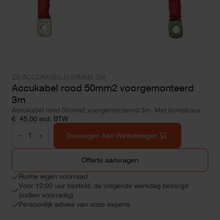
ZS-ACCUKABEL-R-50MM2-3M
Accukabel rood 50mm2 voorgemonteerd
3m
Accukabel rood 50mm2 voorgemonteerd 3m. Met krimpkous.
€
45,00
incl. BTW
Accukabel
rood
Toevoegen Aan Winkelwagen
50mm2
voorgemonteerd
3m
Offerte aanvragen
aantal
Ruime eigen voorraad
Voor 12:00 uur besteld, de volgende werkdag bezorgd
(indien voorradig)
Persoonlijk advies van onze experts