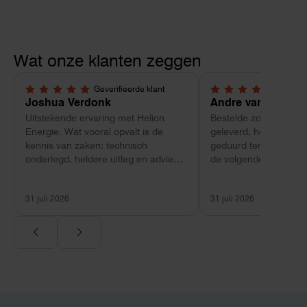
Wat onze klanten zeggen
Geverifieerde klant
Geverif
5,0 van 5 sterren
4 van 5 sterren
Joshua Verdonk
Andre van Tussen
Uitstekende ervaring met Helion
Bestelde zonnepanele
Energie. Wat vooral opvalt is de
geleverd, heeft wel e
kennis van zaken: technisch
geduurd terwijl bij ee
onderlegd, heldere uitleg en advies
de volgende dag al ge
dat aansloot op onze situatie in
Maar verder top en 
plaats van een standaardpakket.
liggend verpakt op bre
31 juli 2026
31 juli 2026
Ook de nazorg is uitgebreid.
Voor ondernemers extra interessant:
wij zaten met een
capaciteitsprobleem. Een zwaardere
aansluiting via de netbeheerder
betekende een fors bedrag, wachttijd
en hoger vastrecht. Via Helion