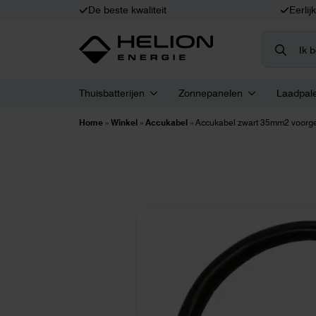
De beste kwaliteit
Eerlij
Search
for:
Thuisbatterijen
Zonnepanelen
Laadpal
Home
»
Winkel
»
Accukabel
»
Accukabel zwart 35mm2 voorg