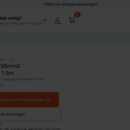
Slimme energieoplossingen
0
Hulp nodig?
tel je vraag aan een expert
M2-1-5M
t 35mm2
 1.5m
 voorgemonteerd 1.5m.
s.
oegen Aan Winkelwagen
rte aanvragen
d
ld, de volgende werkdag bezorgd