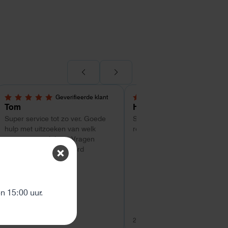
Geverifieerde klant
Geverifieerde kl
5,0 van 5 sterren
4 van 5 sterren
Tom
Hans Kollenbrander
Super service tot zo ver. Goede
Snelle levering en goede snel
hulp met uitzoeken van welk
respons bij installatie.
systeem geschikt is. Vragen
worden snel beantwoord
ten
 15:00 uur.
26 juli 2026
26 juli 2026