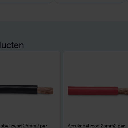
ducten
abel zwart 25mm2 per
Accukabel rood 25mm2 per