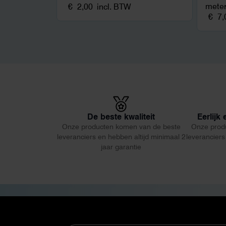
mete
€
2,00
incl. BTW
€
7,
De beste kwaliteit
Eerlijk
Onze producten komen van de beste
Onze prod
leveranciers en hebben altijd minimaal 2
leveranciers
jaar garantie