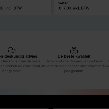
r
meter
00
incl. BTW
€
7,00
incl. BTW
 en deskundig advies
De beste kwaliteit
ucten komen van de beste
Onze producten komen van de beste
 en hebben altijd minimaal 2
leveranciers en hebben altijd minimaal 2
le
jaar garantie
jaar garantie