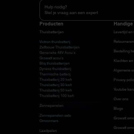
Hulp nodig?
Stel je vraag aan een expert
Producten
Handige 
Thuisbatterijen
Levertijd en
Retourneren
Victron thuisbatterij
Zelfbouw Thuisbatterijen
Bestelling h
Generieke 48V Accu’s
Growatt accu’s
Klachten en 
Bliq thuisbatterijen
Dyness thuisbatterij
Algemene v
Thermische batterij
Thuisbatterij 20 kwh
Privacy poli
Thuisbatterij 30 kwh
Youtube kan
Thuisbatterij 50 kwh
Thuisbatterij 100 kwh
Over ons
Zonnepanelen
Blogs
Zonnepanelen sets
Growatt omv
Omvormers
Growatt omv
Laadpalen