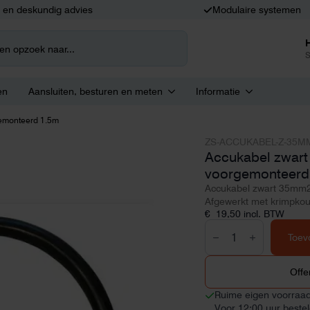
k en deskundig advies
Modulaire systemen
S
en
Aansluiten, besturen en meten
Informatie
emonteerd 1.5m
ZS-ACCUKABEL-Z-35M
Accukabel zwar
voorgemonteerd
Accukabel zwart 35mm2
Afgewerkt met krimpkou
€
19,50
incl. BTW
Accukabel
zwart
Toev
35mm2
voorgemonteerd
1.5m
Offe
aantal
Ruime eigen voorraa
Voor 12:00 uur beste