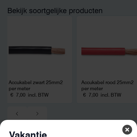
bereikten we hetzelfd
kwart van die kosten, 
Bekijk soortgelijke producten
noodstroom voor de h
en zicht op zelfvoorzi
zonnepanelen. Een aa
netcongestie.
Accukabel zwart 25mm2
Accukabel rood 25mm2
per meter
per meter
€
7,00
incl. BTW
€
7,00
incl. BTW
Vakantie