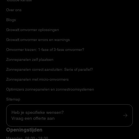
Over ons
Blogs
Growatt omvormer oplossingen
Growatt omvormer errors en warnings
Omvormer kiezen: 1-fase of 3-fase omvormer?
Zonnepanelen zelf plaatsen
Zonnepanelen correct aansluiten: Serie of parallel?
Zonnepanelen met micro-omvormers
Optimizers zonnepanelen en zonnestroomsystemen
Sitemap
Heb je specifieke wensen?
Vraag een offerte aan
Openingstijden
Maandag
08:00 - 18:00