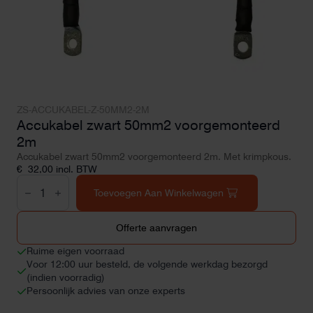
ZS-ACCUKABEL-Z-50MM2-2M
Accukabel zwart 50mm2 voorgemonteerd
2m
Accukabel zwart 50mm2 voorgemonteerd 2m. Met krimpkous.
€
32,00
incl. BTW
Accukabel
zwart
Toevoegen Aan Winkelwagen
50mm2
voorgemonteerd
2m
Offerte aanvragen
aantal
Ruime eigen voorraad
Voor 12:00 uur besteld, de volgende werkdag bezorgd
(indien voorradig)
Persoonlijk advies van onze experts