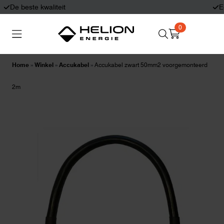
Eerlijk en deskundig advies
0
Search
Thuisbatterijen
Zonnepanelen
for:
Home
»
Winkel
»
Accukabel
»
Accukabel zwart 50mm2 voorgemonteerd
Laadpalen
Aansluiten,
2m
besturen en meten
Informatie