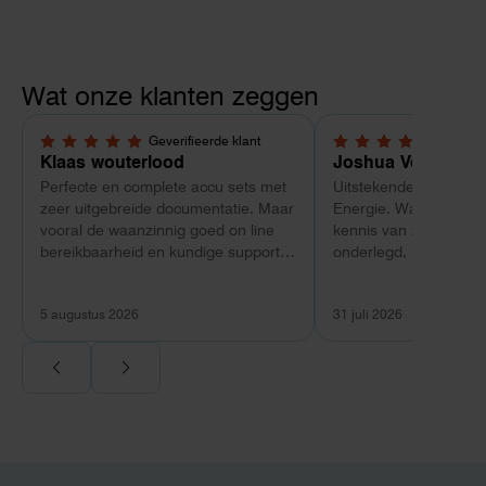
Wat onze klanten zeggen
Geverifieerde klant
Geverif
5,0 van 5 sterren
5,0 van 5 sterren
Klaas wouterlood
Joshua Verdonk
Perfecte en complete accu sets met
Uitstekende ervaring 
zeer uitgebreide documentatie. Maar
Energie. Wat vooral op
vooral de waanzinnig goed on line
kennis van zaken: tec
bereikbaarheid en kundige support
onderlegd, heldere uit
van Toby Doorn maakte voor mij alle
dat aansloot op onze s
verschil.
plaats van een standa
5 augustus 2026
31 juli 2026
Ook de nazorg is uitge
Voor ondernemers extr
wij zaten met een
capaciteitsprobleem.
aansluiting via de ne
betekende een fors be
en hoger vastrecht. Vi