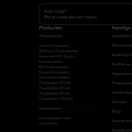
Hulp nodig?
Stel je vraag aan een expert
Producten
Handige 
Thuisbatterijen
Levertijd en
Retourneren
Victron thuisbatterij
Zelfbouw Thuisbatterijen
Bestelling h
Generieke 48V Accu’s
Growatt accu’s
Klachten en 
Bliq thuisbatterijen
Dyness thuisbatterij
Algemene v
Thermische batterij
Thuisbatterij 20 kwh
Privacy poli
Thuisbatterij 30 kwh
Youtube kan
Thuisbatterij 50 kwh
Thuisbatterij 100 kwh
Over ons
Zonnepanelen
Blogs
Zonnepanelen sets
Growatt omv
Omvormers
Growatt omv