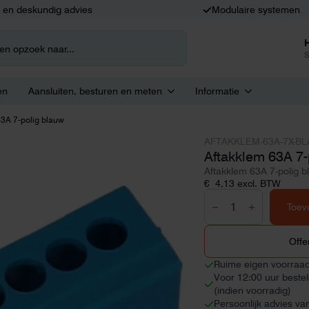
k en deskundig advies
Modulaire systemen
S
en
Aansluiten, besturen en meten
Informatie
63A 7-polig blauw
AFTAKKLEM-63A-7X-B
Aftakklem 63A 7-
Aftakklem 63A 7-polig b
€
4,13
excl. BTW
Aftakklem
63A
Toev
7-
polig
blauw
Offe
aantal
Ruime eigen voorraa
Voor 12:00 uur beste
(indien voorradig)
Persoonlijk advies va