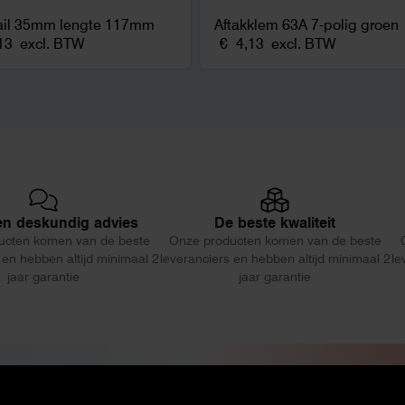
ail 35mm lengte 117mm
Aftakklem 63A 7-polig groen
13
excl. BTW
€
4,13
excl. BTW
 en deskundig advies
De beste kwaliteit
ucten komen van de beste
Onze producten komen van de beste
 en hebben altijd minimaal 2
leveranciers en hebben altijd minimaal 2
le
jaar garantie
jaar garantie