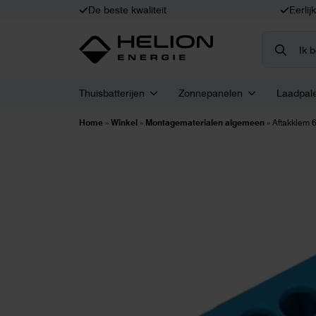
De beste kwaliteit
Eerlij
Search
for:
Thuisbatterijen
Zonnepanelen
Laadpal
Home
»
Winkel
»
Montagematerialen algemeen
»
Aftakklem 