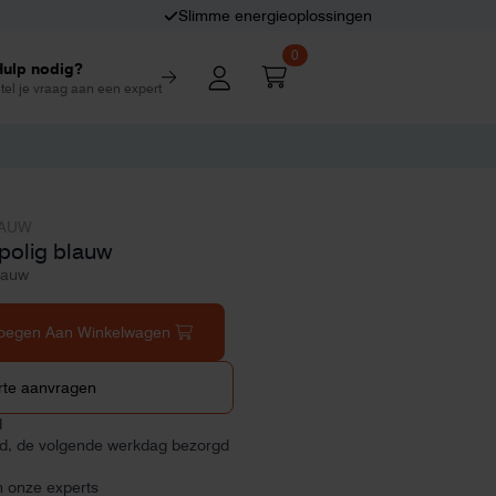
Slimme energieoplossingen
0
Hulp nodig?
tel je vraag aan een expert
LAUW
polig blauw
lauw
oegen Aan Winkelwagen
rte aanvragen
d
ld, de volgende werkdag bezorgd
n onze experts