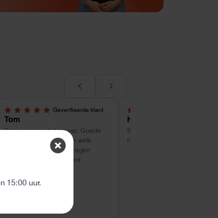
Geverifieerde klant
Geverifieerde kl
5,0 van 5 sterren
4 van 5 sterren
Tom
Hans Kollenbrander
Super service tot zo ver. Goede
Snelle levering en goede snel
hulp met uitzoeken van welk
respons bij installatie.
systeem geschikt is. Vragen
worden snel beantwoord
ten
 15:00 uur.