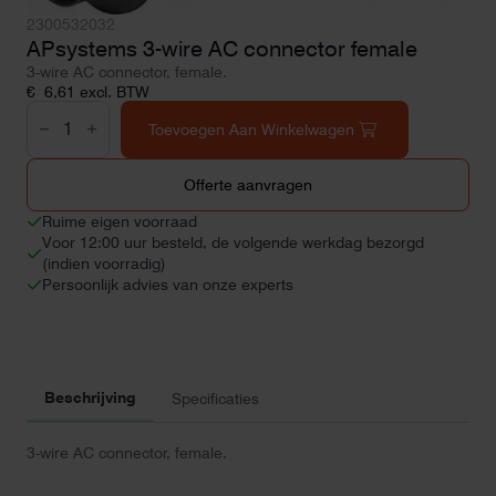
2300532032
APsystems 3-wire AC connector female
3-wire AC connector, female.
€
6,61
excl. BTW
APsystems
3-
Toevoegen Aan Winkelwagen
wire
AC
connector
Offerte aanvragen
female
aantal
Ruime eigen voorraad
Voor 12:00 uur besteld, de volgende werkdag bezorgd
(indien voorradig)
Persoonlijk advies van onze experts
Beschrijving
Specificaties
3-wire AC connector, female.