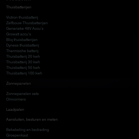
Thuisbatterijen
Victron thuisbatterij
Zelfbouw Thuisbatterijen
Generieke 48V Accu’s
Growatt accu’s
Bliq thuisbatterijen
Dyness thuisbatterij
Thermische batterij
Thuisbatterij 20 kwh
Thuisbatterij 30 kwh
Thuisbatterij 50 kwh
Thuisbatterij 100 kwh
Zonnepanelen
Zonnepanelen sets
Omvormers
Laadpalen
Aansluiten, besturen en meten
Bekabeling en bedrading
Groepenkast