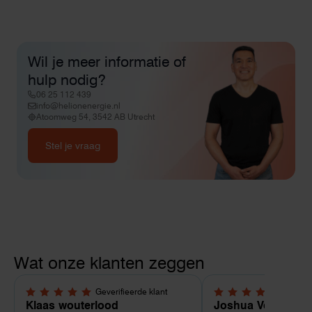
Wil je meer informatie of
hulp nodig?
06 25 112 439
info@helionenergie.nl
Atoomweg 54, 3542 AB Utrecht
Stel je vraag
Wat onze klanten zeggen
Geverifieerde klant
Geverif
5,0 van 5 sterren
5,0 van 5 sterren
Klaas wouterlood
Joshua Verdonk