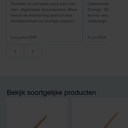
Perfecte en complete accu sets met
Uitstekende ervaring 
zeer uitgebreide documentatie. Maar
Energie. Wat vooral op
vooral de waanzinnig goed on line
kennis van zaken: tec
bereikbaarheid en kundige support
onderlegd, heldere uit
van Toby Doorn maakte voor mij alle
dat aansloot op onze s
verschil.
plaats van een standa
5 augustus 2026
31 juli 2026
Ook de nazorg is uitge
Voor ondernemers extr
wij zaten met een
capaciteitsprobleem.
aansluiting via de ne
betekende een fors be
en hoger vastrecht. Vi
bereikten we hetzelfd
kwart van die kosten, 
Bekijk soortgelijke producten
noodstroom voor de h
en zicht op zelfvoorzi
zonnepanelen. Een aa
netcongestie.