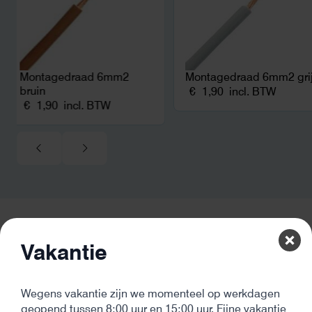
Montagedraad 6mm2
Montagedraad 6mm2 gri
bruin
€
1,90
incl. BTW
€
1,90
incl. BTW
Vakantie
De beste kwaliteit
Onze producten komen van de beste leveranciers en hebben
altijd minimaal 2 jaar garantie
Wegens vakantie zijn we momenteel op werkdagen
geopend tussen 8:00 uur en 15:00 uur. Fijne vakantie