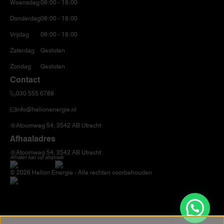
Woensdag
08:00 - 18:00
Donderdag
08:00 - 18:00
Vrijdag
08:00 - 18:00
Zaterdag
Gesloten
Zondag
Gesloten
Contact
030 555 6788
info@helionenergie.nl
Atoomweg 54, 3542 AB Utrecht
Afhaaladres
Atoomweg 54, 3542 AB Utrecht
Afhalen kan op afspraak
© 2026 Helion Energie - Alle rechten voorbehouden