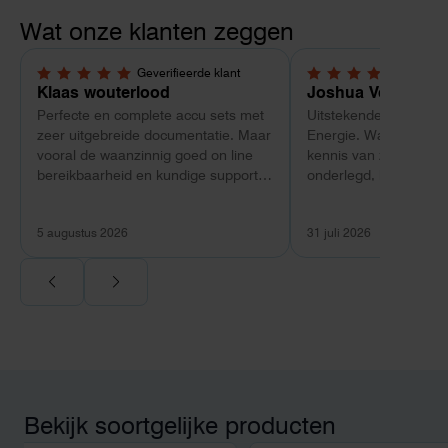
Wat onze klanten zeggen
Geverifieerde klant
Geverif
5,0 van 5 sterren
5,0 van 5 sterren
Klaas wouterlood
Joshua Verdonk
Perfecte en complete accu sets met
Uitstekende ervaring 
zeer uitgebreide documentatie. Maar
Energie. Wat vooral op
vooral de waanzinnig goed on line
kennis van zaken: tec
bereikbaarheid en kundige support
onderlegd, heldere uit
van Toby Doorn maakte voor mij alle
dat aansloot op onze s
verschil.
plaats van een standa
5 augustus 2026
31 juli 2026
Ook de nazorg is uitge
Voor ondernemers extr
wij zaten met een
capaciteitsprobleem.
aansluiting via de ne
betekende een fors be
en hoger vastrecht. Vi
bereikten we hetzelfd
kwart van die kosten, 
Bekijk soortgelijke producten
noodstroom voor de h