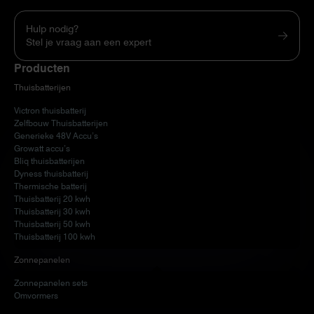
Hulp nodig?
Stel je vraag aan een expert
Producten
Thuisbatterijen
Victron thuisbatterij
Zelfbouw Thuisbatterijen
Generieke 48V Accu’s
Growatt accu’s
Bliq thuisbatterijen
Dyness thuisbatterij
Thermische batterij
Thuisbatterij 20 kwh
Thuisbatterij 30 kwh
Thuisbatterij 50 kwh
Thuisbatterij 100 kwh
Zonnepanelen
Zonnepanelen sets
Omvormers