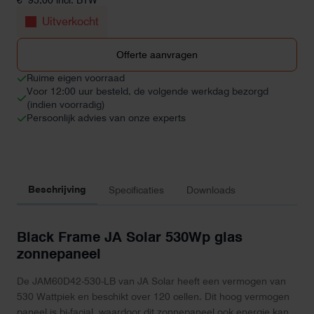
€
95,00
incl. BTW
Uitverkocht
Offerte aanvragen
Ruime eigen voorraad
Voor 12:00 uur besteld, de volgende werkdag bezorgd
(indien voorradig)
Persoonlijk advies van onze experts
Beschrijving
Specificaties
Downloads
Black Frame JA Solar 530Wp glas
zonnepaneel
De JAM60D42-530-LB van JA Solar heeft een vermogen van
530 Wattpiek en beschikt over 120 cellen. Dit hoog vermogen
paneel is bi-facial, waardoor dit zonnepaneel ook energie kan