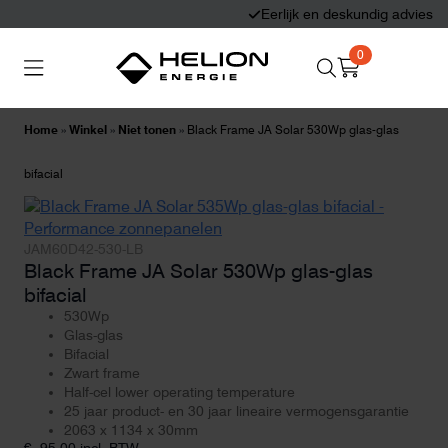
Eerlijk en deskundig advies
0
Search
Thuisbatterijen
Zonnepanelen
for:
Home
»
Winkel
»
Niet tonen
»
Black Frame JA Solar 530Wp glas-glas
Laadpalen
Aansluiten,
bifacial
besturen en meten
JAM60D42-530-LB
Informatie
Black Frame JA Solar 530Wp glas-glas
bifacial
530Wp
Glas-glas
Bifacial
Zwart frame
Half-cel lower operating temperature
25 jaar product- en 30 jaar lineaire vermogensgarantie
2063 x 1134 x 30mm