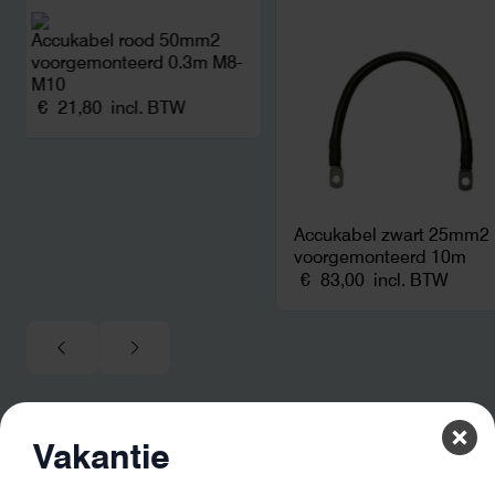
en zicht op zelfvoorzi
zonnepanelen. Een aa
Accukabel rood 50mm2
netcongestie.
voorgemonteerd 0.3m M8-
M10
€
21,80
incl. BTW
Accukabel zwart 25mm2
voorgemonteerd 10m
€
83,00
incl. BTW
Vakantie