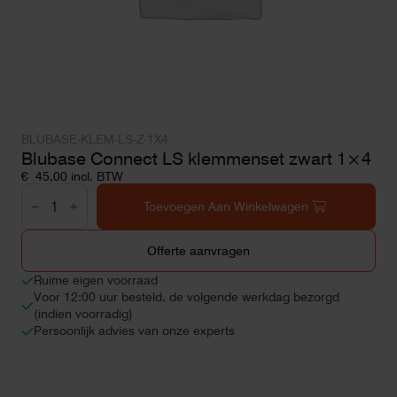
BLUBASE-KLEM-LS-Z-1X4
Blubase Connect LS klemmenset zwart 1×4
€
45,00
incl. BTW
Blubase
Connect
Toevoegen Aan Winkelwagen
LS
klemmenset
zwart
Offerte aanvragen
1x4
aantal
Ruime eigen voorraad
Voor 12:00 uur besteld, de volgende werkdag bezorgd
(indien voorradig)
Persoonlijk advies van onze experts