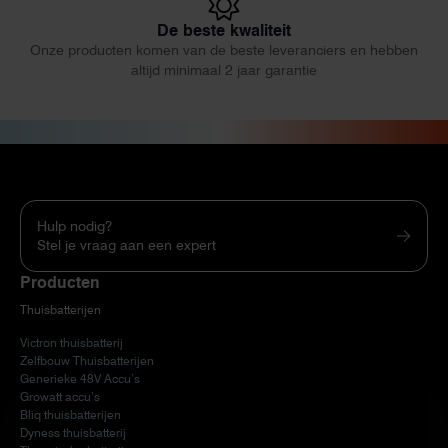
De beste kwaliteit
Onze producten komen van de beste leveranciers en hebben
altijd minimaal 2 jaar garantie
Hulp nodig?
Stel je vraag aan een expert
Producten
Thuisbatterijen
Victron thuisbatterij
Zelfbouw Thuisbatterijen
Generieke 48V Accu’s
Growatt accu’s
Bliq thuisbatterijen
Dyness thuisbatterij