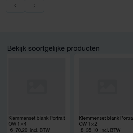
Voor ondernemers extr
wij zaten met een
capaciteitsprobleem.
aansluiting via de ne
betekende een fors be
en hoger vastrecht. Vi
bereikten we hetzelfd
kwart van die kosten, 
Bekijk soortgelijke producten
noodstroom voor de h
en zicht op zelfvoorzi
zonnepanelen. Een aa
netcongestie.
Klemmenset blank Portrait
Klemmenset blank Portra
OW 1×4
OW 1×2
€
70,20
incl. BTW
€
35,10
incl. BTW