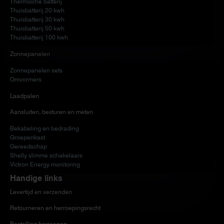
Thermische batterij
Thuisbatterij 20 kwh
Thuisbatterij 30 kwh
Thuisbatterij 50 kwh
Thuisbatterij 100 kwh
Zonnepanelen
Zonnepanelen sets
Omvormers
Laadpalen
Aansluiten, besturen en meten
Bekabeling en bedrading
Groepenkast
Gereedschap
Shelly slimme schakelaars
Victron Energy monitoring
Handige links
Levertijd en verzenden
Retourneren en herroepingsrecht
Bestelling herroepen