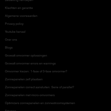
Klachten en garantie
Algemene voorwaarden
Privacy policy
Youtube kanaal
Over ons
Blogs
Growatt omvormer oplossingen
Growatt omvormer errors en warnings
Omvormer kiezen: 1-fase of 3-fase omvormer?
Zonnepanelen zelf plaatsen
Zonnepanelen correct aansluiten: Serie of parallel?
Zonnepanelen met micro-omvormers
Optimizers zonnepanelen en zonnestroomsystemen
Sitemap