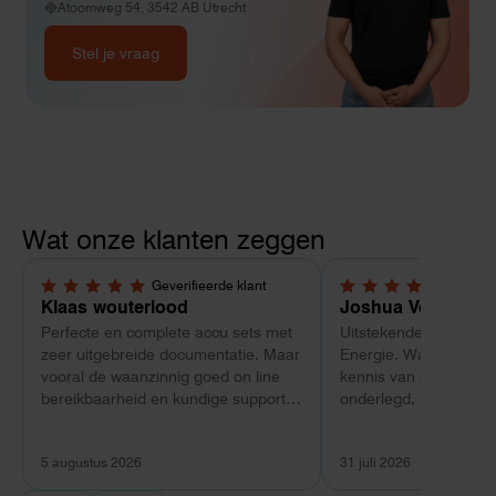
Atoomweg 54, 3542 AB Utrecht
Stel je vraag
Wat onze klanten zeggen
Geverifieerde klant
Geverif
5,0 van 5 sterren
5,0 van 5 sterren
Klaas wouterlood
Joshua Verdonk
Perfecte en complete accu sets met
Uitstekende ervaring 
zeer uitgebreide documentatie. Maar
Energie. Wat vooral op
vooral de waanzinnig goed on line
kennis van zaken: tec
bereikbaarheid en kundige support
onderlegd, heldere uit
van Toby Doorn maakte voor mij alle
dat aansloot op onze s
verschil.
plaats van een standa
5 augustus 2026
31 juli 2026
Ook de nazorg is uitge