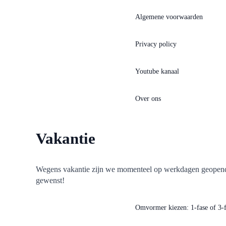
Algemene voorwaarden
Privacy policy
Youtube kanaal
Over ons
Blogs
Vakantie
Growatt omvormer oplossingen
Wegens vakantie zijn we momenteel op werkdagen geopend t
gewenst!
Growatt omvormer errors en w
Omvormer kiezen: 1-fase of 3