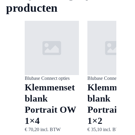
producten
ties
Blubase Connect opties
Blubase Connect opties
set
Klemmenset
Klemmense
blank
blank
 OW
Portrait OW
Portrait O
1×4
1×2
W
€
70,20
incl. BTW
€
35,10
incl. BTW