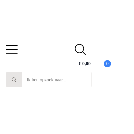
€
0,00
0
Search
for: