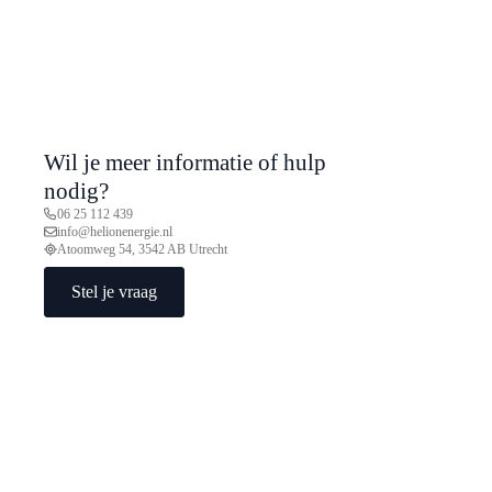
Wil je meer informatie of hulp
nodig?
06 25 112 439
info@helionenergie.nl
Atoomweg 54, 3542 AB Utrecht
Stel je vraag