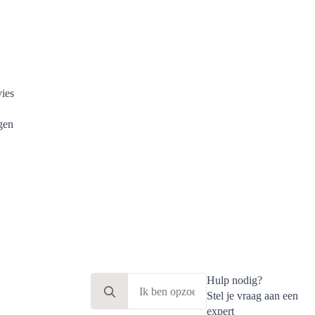
Eerlijk en deskundig advies
Modulaire systemen
Slimme energieoplossingen
De beste kwaliteit
Search
Hulp nodig?
for:
Stel je vraag aan een
expert