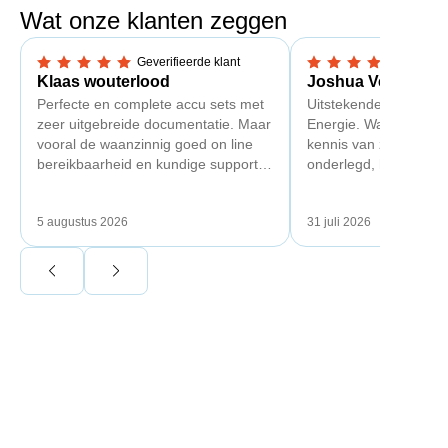
Wat onze klanten zeggen
Geverifieerde klant
Geverif
5,0 van 5 sterren
5,0 van 5 sterren
Klaas wouterlood
Joshua Verdonk
Perfecte en complete accu sets met
Uitstekende ervaring 
zeer uitgebreide documentatie. Maar
Energie. Wat vooral op
vooral de waanzinnig goed on line
kennis van zaken: tec
bereikbaarheid en kundige support
onderlegd, heldere uit
van Toby Doorn maakte voor mij alle
dat aansloot op onze s
verschil.
plaats van een standa
5 augustus 2026
31 juli 2026
Ook de nazorg is uitge
Voor ondernemers extr
wij zaten met een
capaciteitsprobleem.
aansluiting via de ne
betekende een fors be
en hoger vastrecht. Vi
bereikten we hetzelfd
kwart van die kosten, 
noodstroom voor de h
en zicht op zelfvoorzi