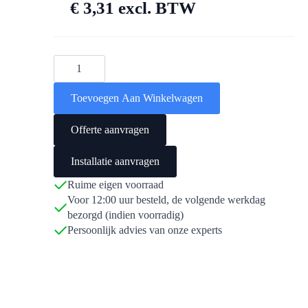
€
3,31
excl. BTW
Blubase
Connect
LS
klemmenset
Toevoegen Aan Winkelwagen
zwart
4x1
aantal
Offerte aanvragen
Installatie aanvragen
Ruime eigen voorraad
Voor 12:00 uur besteld, de volgende werkdag
bezorgd (indien voorradig)
Persoonlijk advies van onze experts