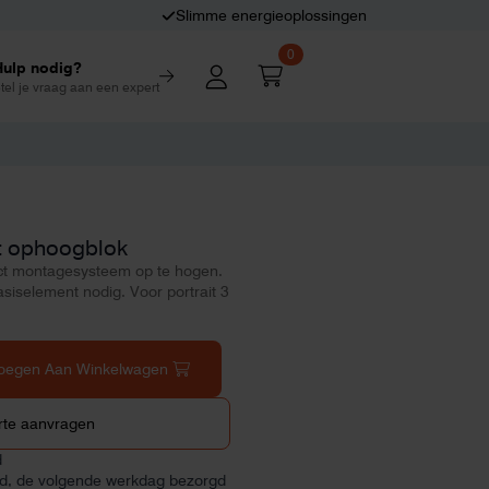
Slimme energieoplossingen
0
Hulp nodig?
tel je vraag aan een expert
t ophoogblok
t montagesysteem op te hogen.
siselement nodig. Voor portrait 3
oegen Aan Winkelwagen
rte aanvragen
d
ld, de volgende werkdag bezorgd