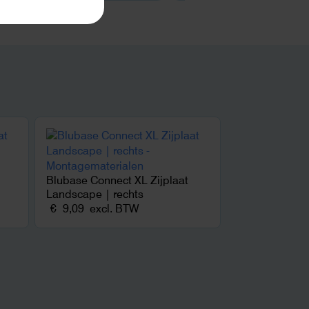
Blubase Connect XL Zijplaat
Landscape | rechts
€
9,09
excl. BTW