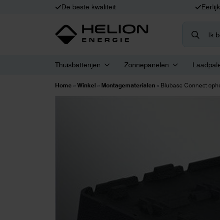
De beste kwaliteit
Eerlij
Search
for:
Thuisbatterijen
Zonnepanelen
Laadpal
Home
»
Winkel
»
Montagematerialen
»
Blubase Connect oph