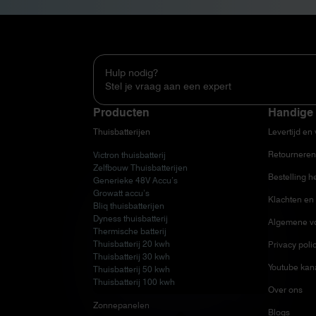
Hulp nodig?
Stel je vraag aan een expert
Producten
Handige 
Thuisbatterijen
Levertijd en
Retourneren
Victron thuisbatterij
Zelfbouw Thuisbatterijen
Bestelling h
Generieke 48V Accu’s
Growatt accu’s
Klachten en 
Bliq thuisbatterijen
Dyness thuisbatterij
Algemene v
Thermische batterij
Thuisbatterij 20 kwh
Privacy poli
Thuisbatterij 30 kwh
Youtube kan
Thuisbatterij 50 kwh
Thuisbatterij 100 kwh
Over ons
Zonnepanelen
Blogs