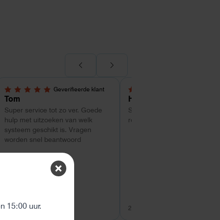
Geverifieerde klant
Geverifieerde kl
5,0 van 5 sterren
4 van 5 sterren
Tom
Hans Kollenbrander
Super service tot zo ver. Goede
Snelle levering en goede snel
hulp met uitzoeken van welk
respons bij installatie.
systeem geschikt is. Vragen
worden snel beantwoord
ten
 15:00 uur.
26 juli 2026
26 juli 2026