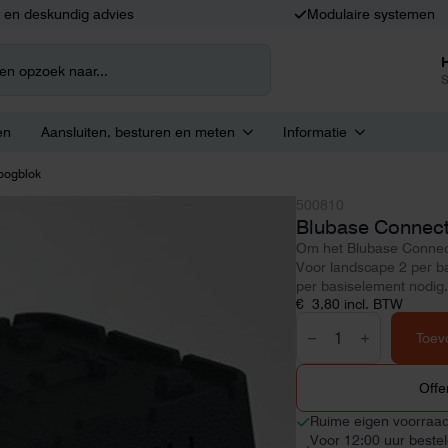
k en deskundig advies
Modulaire systemen
S
en
Aansluiten, besturen en meten
Informatie
oogblok
500810
Blubase Connec
Om het Blubase Connec
Voor landscape 2 per ba
per basiselement nodig.
€
3,80
incl. BTW
Blubase
Connect
Toev
ophoogblok
aantal
Offe
Ruime eigen voorraa
Voor 12:00 uur beste