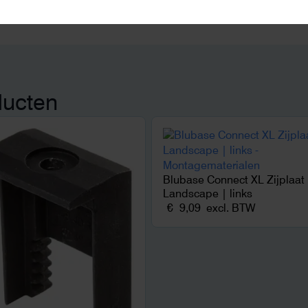
ducten
Blubase Connect XL Zijplaat
Landscape | links
€
9,09
excl. BTW