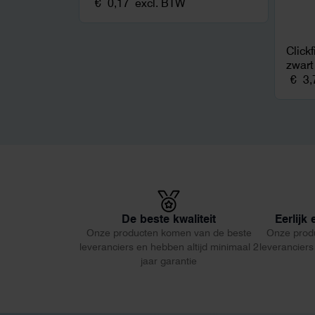
€
0,17
excl. BTW
Click
zwart
€
3,
De beste kwaliteit
Eerlijk
Onze producten komen van de beste
Onze prod
leveranciers en hebben altijd minimaal 2
leveranciers
jaar garantie