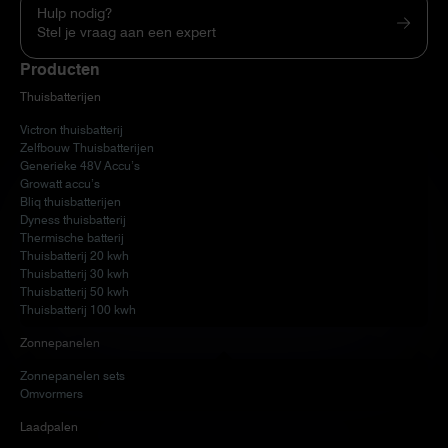
Hulp nodig?
Stel je vraag aan een expert
Producten
Thuisbatterijen
Victron thuisbatterij
Zelfbouw Thuisbatterijen
Generieke 48V Accu’s
Growatt accu’s
Bliq thuisbatterijen
Dyness thuisbatterij
Thermische batterij
Thuisbatterij 20 kwh
Thuisbatterij 30 kwh
Thuisbatterij 50 kwh
Thuisbatterij 100 kwh
Zonnepanelen
Zonnepanelen sets
Omvormers
Laadpalen