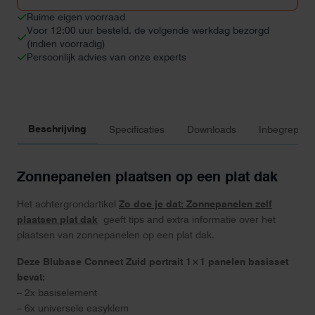
Ruime eigen voorraad
Voor 12:00 uur besteld, de volgende werkdag bezorgd
(indien voorradig)
Persoonlijk advies van onze experts
Beschrijving
Specificaties
Downloads
Inbegrepen 
Zonnepanelen plaatsen op een plat dak
Het achtergrondartikel
Zo doe je dat: Zonnepanelen zelf
plaatsen plat dak
geeft tips and extra informatie over het
plaatsen van zonnepanelen op een plat dak.
Deze Blubase Connect Zuid portrait 1×1 panelen basisset
bevat:
– 2x basiselement
– 6x universele easyklem