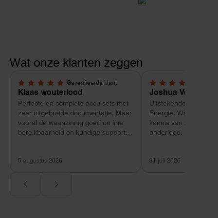
Wat onze klanten zeggen
Geverifieerde klant
Geverif
5,0 van 5 sterren
5,0 van 5 sterren
Klaas wouterlood
Joshua Verdonk
Perfecte en complete accu sets met
Uitstekende ervaring 
zeer uitgebreide documentatie. Maar
Energie. Wat vooral op
vooral de waanzinnig goed on line
kennis van zaken: tec
bereikbaarheid en kundige support
onderlegd, heldere uit
van Toby Doorn maakte voor mij alle
dat aansloot op onze s
verschil.
plaats van een standa
5 augustus 2026
31 juli 2026
Ook de nazorg is uitge
Voor ondernemers extr
wij zaten met een
capaciteitsprobleem.
aansluiting via de ne