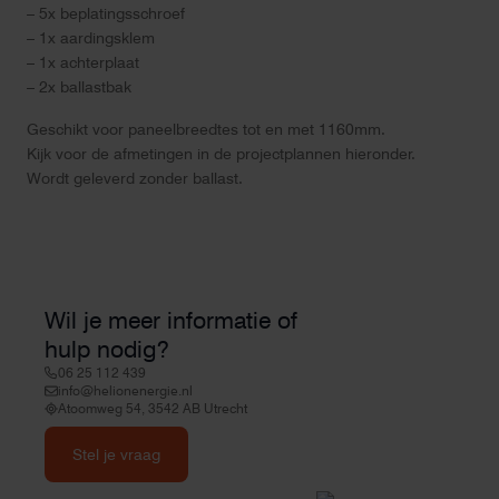
– 5x beplatingsschroef
– 1x aardingsklem
– 1x achterplaat
– 2x ballastbak
Geschikt voor paneelbreedtes tot en met 1160mm.
Kijk voor de afmetingen in de projectplannen hieronder.
Wordt geleverd zonder ballast.
Wil je meer informatie of
hulp nodig?
06 25 112 439
info@helionenergie.nl
Atoomweg 54, 3542 AB Utrecht
Stel je vraag