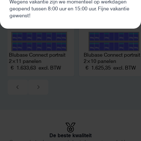
Wegens vakantie zijn we momenteel op werkdagen
en hoger vastrecht. Vi
geopend tussen 8:00 uur en 15:00 uur. Fijne vakantie
bereikten we hetzelfd
gewenst!
kwart van die kosten, 
Bekijk soortgelijke producten
noodstroom voor de h
en zicht op zelfvoorzi
zonnepanelen. Een aa
netcongestie.
Blubase Connect portrait
Blubase Connect portrait
2×11 panelen
2×10 panelen
€
1.633,63
excl. BTW
€
1.625,35
excl. BTW
De beste kwaliteit