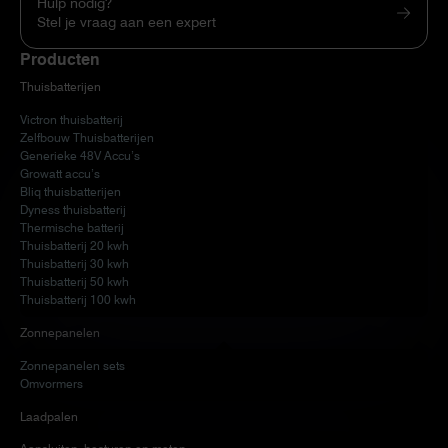
Hulp nodig?
Stel je vraag aan een expert
Producten
Thuisbatterijen
Victron thuisbatterij
Zelfbouw Thuisbatterijen
Generieke 48V Accu’s
Growatt accu’s
Bliq thuisbatterijen
Dyness thuisbatterij
Thermische batterij
Thuisbatterij 20 kwh
Thuisbatterij 30 kwh
Thuisbatterij 50 kwh
Thuisbatterij 100 kwh
Zonnepanelen
Zonnepanelen sets
Omvormers
Laadpalen