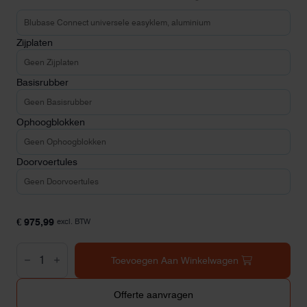
Zijplaten
Basisrubber
Ophoogblokken
Doorvoertules
€
975,99
excl. BTW
Blubase
Connect
Toevoegen Aan Winkelwagen
portrait
1x11
panelen
Offerte aanvragen
aantal