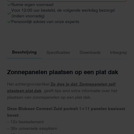
Ruime eigen voorraad
Voor 12:00 uur besteld, de volgende werkdag bezorgd
(indien voorradig)
Persoonlijk advies van onze experts
Beschrijving
Specificaties
Downloads
Inbegrepen 
Zonnepanelen plaatsen op een plat dak
Het achtergrondartikel
Zo doe je dat: Zonnepanelen zelf
plaatsen plat dak
geeft tips and extra informatie over het
plaatsen van zonnepanelen op een plat dak.
Deze Blubase Connect Zuid portrait 1×11 panelen basisset
bevat:
– 12x basiselement
– 36x universele easyklem