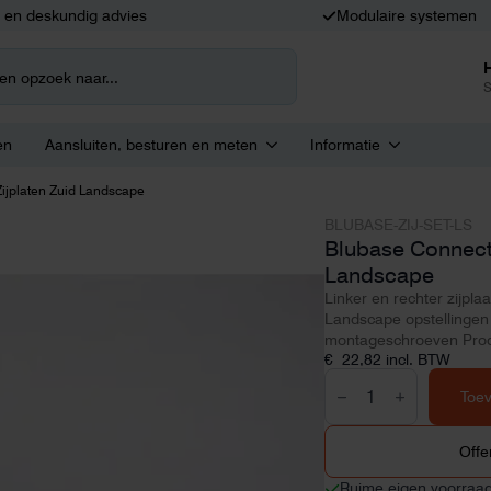
k en deskundig advies
Modulaire systemen
S
en
Aansluiten, besturen en meten
Informatie
ijplaten Zuid Landscape
BLUBASE-ZIJ-SET-LS
Blubase Connect 
Landscape
Linker en rechter zijpl
Landscape opstellingen 
montageschroeven Prod
€
22,82
incl. BTW
Blubase
Connect
Toe
set
Zijplaten
Zuid
Offe
Landscape
aantal
Ruime eigen voorraa