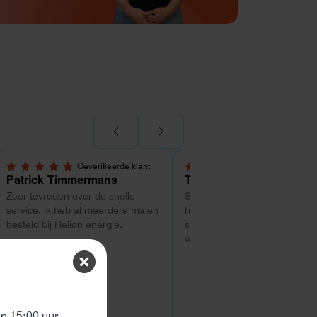
Geverifieerde klant
Geverifieerde kl
5,0 van 5 sterren
5,0 van 5 sterren
Patrick Timmermans
Tom
Zeer tevreden over de snelle
Super service tot zo ver. Goe
service. ik heb al meerdere malen
hulp met uitzoeken van welk
besteld bij Helion energie.
systeem geschikt is. Vragen
worden snel beantwoord
ten
 15:00 uur.