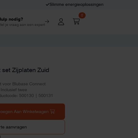
Slimme energieoplossingen
0
Hulp nodig?
tel je vraag aan een expert
set Zijplaten Zuid
aat voor Blubase Connect
Inclusief twee
uctcode: 500130 | 500131
voegen Aan Winkelwagen
rte aanvragen
d