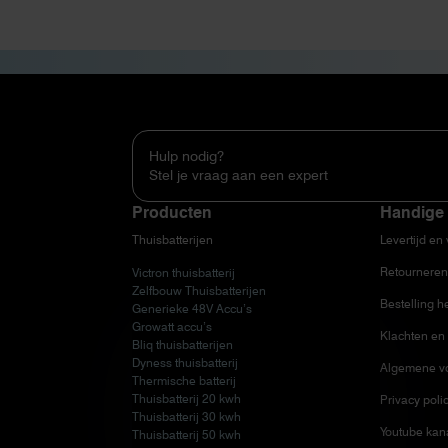
Hulp nodig?
Stel je vraag aan een expert
Producten
Handige 
Thuisbatterijen
Levertijd en
Retourneren
Victron thuisbatterij
Zelfbouw Thuisbatterijen
Bestelling h
Generieke 48V Accu’s
Growatt accu’s
Klachten en 
Bliq thuisbatterijen
Dyness thuisbatterij
Algemene v
Thermische batterij
Thuisbatterij 20 kwh
Privacy poli
Thuisbatterij 30 kwh
Youtube kan
Thuisbatterij 50 kwh