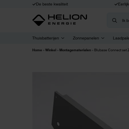
De beste kwaliteit
Eerlij
Search
for:
Thuisbatterijen
Zonnepanelen
Laadpal
Home
»
Winkel
»
Montagematerialen
»
Blubase Connect set Z