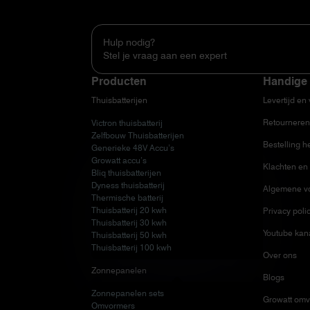
Hulp nodig?
Stel je vraag aan een expert
Producten
Handige 
Thuisbatterijen
Levertijd en
Retourneren
Victron thuisbatterij
Zelfbouw Thuisbatterijen
Bestelling h
Generieke 48V Accu’s
Growatt accu’s
Klachten en 
Bliq thuisbatterijen
Dyness thuisbatterij
Algemene v
Thermische batterij
Thuisbatterij 20 kwh
Privacy poli
Thuisbatterij 30 kwh
Youtube kan
Thuisbatterij 50 kwh
Thuisbatterij 100 kwh
Over ons
Zonnepanelen
Blogs
Zonnepanelen sets
Growatt omv
Omvormers