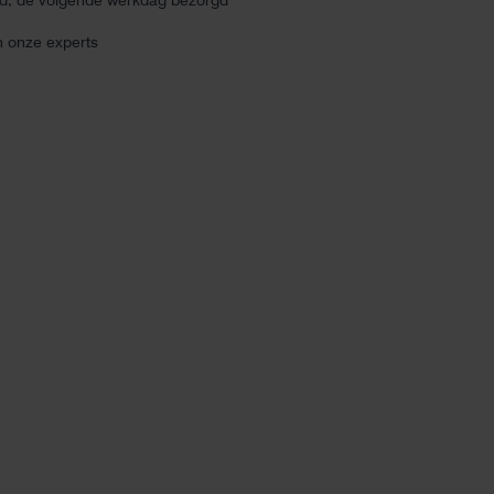
ld, de volgende werkdag bezorgd
n onze experts