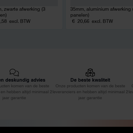
 zwarte afwerking (3
35mm, aluminium afwerking 
en)
panelen)
,58
excl. BTW
€
20,66
excl. BTW
 en deskundig advies
De beste kwaliteit
ucten komen van de beste
Onze producten komen van de beste
 en hebben altijd minimaal 2
leveranciers en hebben altijd minimaal 2
le
jaar garantie
jaar garantie