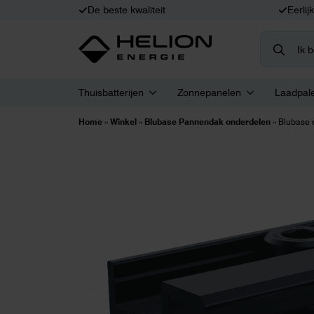
De beste kwaliteit
Eerlij
Search
for:
Thuisbatterijen
Zonnepanelen
Laadpal
Home
»
Winkel
»
Blubase Pannendak onderdelen
»
Blubase 