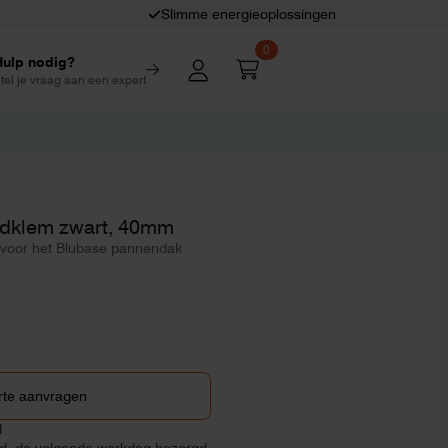
Slimme energieoplossingen
0
Hulp nodig?
tel je vraag aan een expert
ndklem zwart, 40mm
voor het Blubase pannendak
rte aanvragen
d