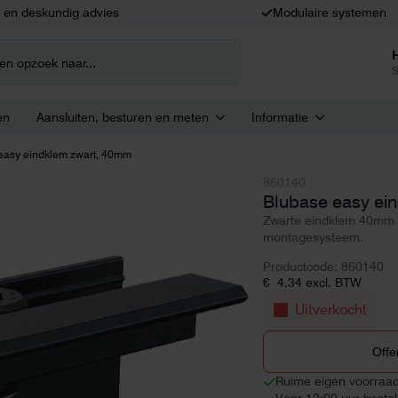
k en deskundig advies
Modulaire systemen
S
en
Aansluiten, besturen en meten
Informatie
easy eindklem zwart, 40mm
860140
Blubase easy ei
Zwarte eindklem 40mm 
montagesysteem.
Productcode: 860140
€
4,34
excl. BTW
Uitverkocht
Offe
Ruime eigen voorraa