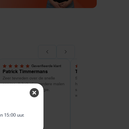
Geverifieerde klant
Geverifieerde kl
5,0 van 5 sterren
5,0 van 5 sterren
Patrick Timmermans
Tom
Zeer tevreden over de snelle
Super service tot zo ver. Goe
service. ik heb al meerdere malen
hulp met uitzoeken van welk
besteld bij Helion energie.
systeem geschikt is. Vragen
worden snel beantwoord
ten
 15:00 uur.