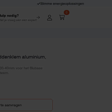
Slimme energieoplossingen
0
Hulp nodig?
tel je vraag aan een expert
ddenklem aluminium,
35-40mm voor het Blubase
teem.
rte aanvragen