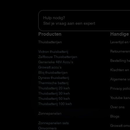
Hulp nodig?
Stel je vraag aan een expert
Producten
Handige 
Thuisbatterijen
Levertijd en
Retourneren
Victron thuisbatterij
Zelfbouw Thuisbatterijen
Bestelling h
Generieke 48V Accu’s
Growatt accu’s
Klachten en 
Bliq thuisbatterijen
Dyness thuisbatterij
Algemene v
Thermische batterij
Thuisbatterij 20 kwh
Privacy poli
Thuisbatterij 30 kwh
Youtube kan
Thuisbatterij 50 kwh
Thuisbatterij 100 kwh
Over ons
Zonnepanelen
Blogs
Zonnepanelen sets
Growatt omv
Omvormers