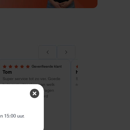
Geverifieerde klant
Geverifieerde kl
5,0 van 5 sterren
4 van 5 sterren
Tom
Hans Kollenbrander
Super service tot zo ver. Goede
Snelle levering en goede snel
hulp met uitzoeken van welk
respons bij installatie.
systeem geschikt is. Vragen
worden snel beantwoord
ten
 15:00 uur.