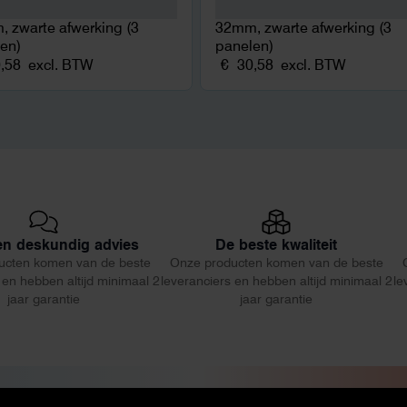
 zwarte afwerking (3
32mm, zwarte afwerking (3
en)
panelen)
,58
excl. BTW
€
30,58
excl. BTW
 en deskundig advies
De beste kwaliteit
ucten komen van de beste
Onze producten komen van de beste
 en hebben altijd minimaal 2
leveranciers en hebben altijd minimaal 2
le
jaar garantie
jaar garantie