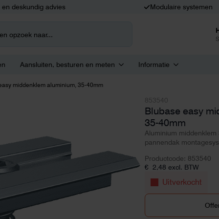
k en deskundig advies
Modulaire systemen
S
en
Aansluiten, besturen en meten
Informatie
easy middenklem aluminium, 35-40mm
853540
Blubase easy mi
35-40mm
Aluminium middenklem 
pannendak montagesys
Productcode: 853540
€
2,48
excl. BTW
Uitverkocht
Offe