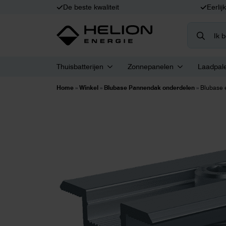
De beste kwaliteit
Eerlij
Search
for:
Thuisbatterijen
Zonnepanelen
Laadpal
Home
»
Winkel
»
Blubase Pannendak onderdelen
»
Blubase 