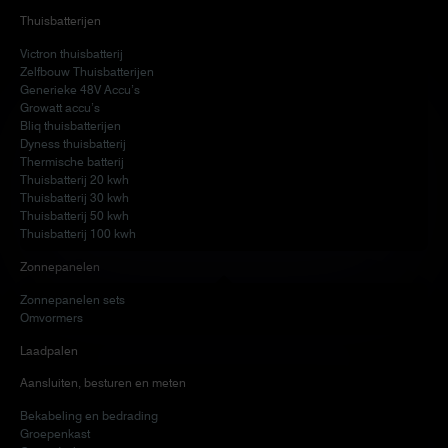
Thuisbatterijen
Victron thuisbatterij
Zelfbouw Thuisbatterijen
Generieke 48V Accu’s
Growatt accu’s
Bliq thuisbatterijen
Dyness thuisbatterij
Thermische batterij
Thuisbatterij 20 kwh
Thuisbatterij 30 kwh
Thuisbatterij 50 kwh
Thuisbatterij 100 kwh
Zonnepanelen
Zonnepanelen sets
Omvormers
Laadpalen
Aansluiten, besturen en meten
Bekabeling en bedrading
Groepenkast