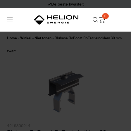
De beste kwaliteit
0
Search
Thuisbatterijen
Zonnepanelen
for:
Home
»
Winkel
»
Niet tonen
»
Blubase RoBoost-RoFast eindklem 30 mm
Laadpalen
Aansluiten,
zwart
besturen en meten
Informatie
4219300214