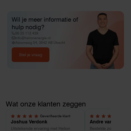
Wil je meer informatie of
hulp nodig?
06 25 112 439
info@helionenergie.nl
Atoomweg 54, 3542 AB Utrecht
Stel je vraag
Wat onze klanten zeggen
Geverifieerde klant
Geverif
5,0 van 5 sterren
4 van 5 sterren
Joshua Verdonk
Andre van Tussen
Uitstekende ervaring met Helion
Bestelde zonnepanele