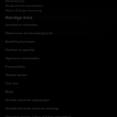
Gereedschap
Shelly slimme schakelaars
Victron Energy monitoring
Handige links
Levertijd en verzenden
Retourneren en herroepingsrecht
Bestelling herroepen
Klachten en garantie
Algemene voorwaarden
Privacy policy
Youtube kanaal
Over ons
Blogs
Growatt omvormer oplossingen
Growatt omvormer errors en warnings
Omvormer kiezen: 1-fase of 3-fase omvormer?