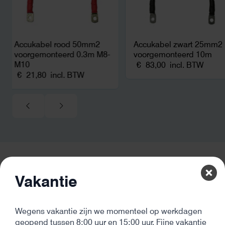
Accukabel rood 50mm2
Accukabel zwart 25mm2
voorgemonteerd 0.3m M8-
voorgemonteerd 10m
M10
€
83,00
incl. BTW
€
21,80
incl. BTW
Vakantie
De beste kwaliteit
Onze producten komen van de beste leveranciers en hebben
altijd minimaal 2 jaar garantie
Wegens vakantie zijn we momenteel op werkdagen
geopend tussen 8:00 uur en 15:00 uur. Fijne vakantie