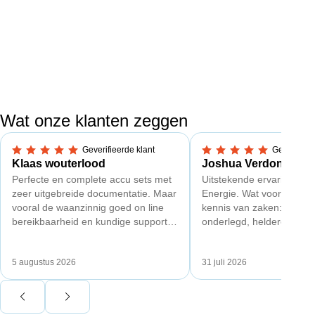
Wat onze klanten zeggen
Geverifieerde klant
Geverifieer
5,0 van 5 sterren
5,0 van 5 sterren
Klaas wouterlood
Joshua Verdonk
Perfecte en complete accu sets met
Uitstekende ervaring met
zeer uitgebreide documentatie. Maar
Energie. Wat vooral opval
vooral de waanzinnig goed on line
kennis van zaken: techni
bereikbaarheid en kundige support
onderlegd, heldere uitleg
van Toby Doorn maakte voor mij alle
dat aansloot op onze situa
verschil.
plaats van een standaard
5 augustus 2026
31 juli 2026
Ook de nazorg is uitgebre
Voor ondernemers extra i
wij zaten met een