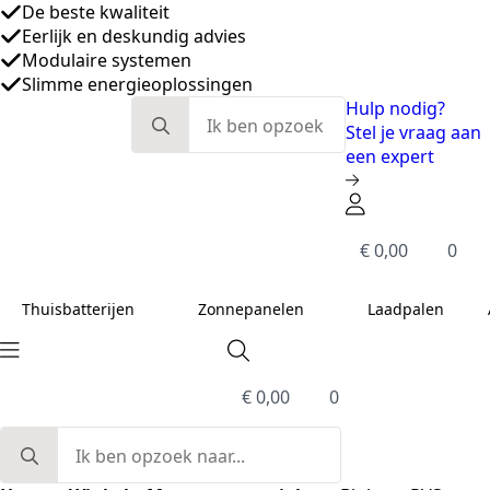
Search
Hulp nodig?
for:
Stel je vraag aan
een expert
€
0,00
0
Thuisbatterijen
Zonnepanelen
Laadpalen
€
0,00
0
Search
for: