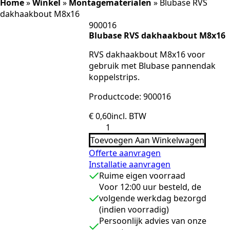
Home
»
Winkel
»
Montagematerialen
»
Blubase RVS
dakhaakbout M8x16
900016
Blubase RVS dakhaakbout M8x16
RVS dakhaakbout M8x16 voor
gebruik met Blubase pannendak
koppelstrips.
Productcode: 900016
€
0,60
incl. BTW
Blubase
RVS
Toevoegen Aan Winkelwagen
dakhaakbout
M8x16
Offerte aanvragen
aantal
Installatie aanvragen
Ruime eigen voorraad
Voor 12:00 uur besteld, de
volgende werkdag bezorgd
(indien voorradig)
Persoonlijk advies van onze