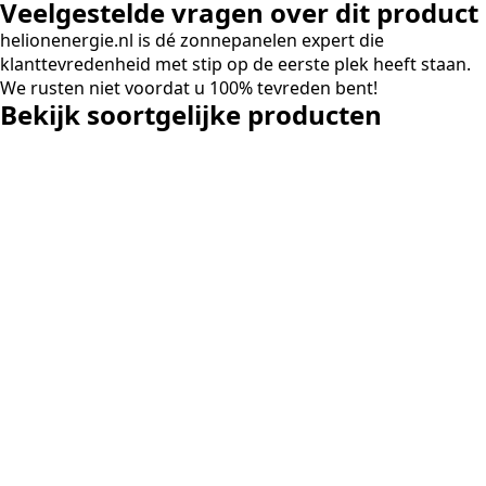
Veelgestelde vragen over dit product
capaciteitsprobleem. Ee
aansluiting via de netbe
helionenergie.nl is dé zonnepanelen expert die
betekende een fors bedra
klanttevredenheid met stip op de eerste plek heeft staan.
en hoger vastrecht. Via H
We rusten niet voordat u 100% tevreden bent!
bereikten we hetzelfde v
Bekijk soortgelijke producten
kwart van die kosten, plu
noodstroom voor de hele
en zicht op zelfvoorzieni
zonnepanelen. Een aanra
netcongestie.