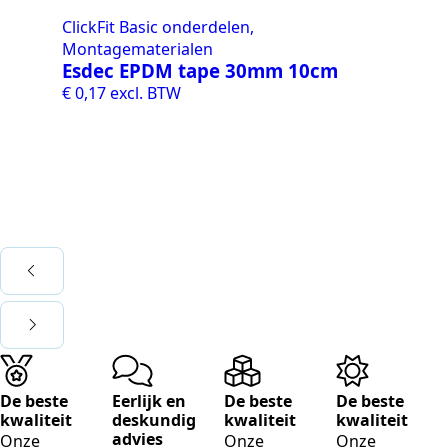
ClickFit Basic onderdelen,
Montagematerialen
Esdec EPDM tape 30mm 10cm
€
0,17
excl. BTW
Cl
Mo
Cl
€
3
De beste
Eerlijk en
De beste
De beste
kwaliteit
deskundig
kwaliteit
kwaliteit
advies
Onze
Onze
Onze