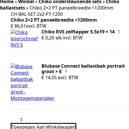
Home
»
Winkel
»
Chiko ondersteunende sets
»
Chiko
ballastsets
»
Chiko 2×2 PT paneelbreedte <1200mm
CH-BAL-SET-2x2-PT-1200
Chiko 2×2 PT paneelbreedte <1200mm
€
86,61
excl. BTW
Chiko RVS zelftapper 5.5x19 × 14
€
0,20
elk
incl. BTW
Blubase Connect ballastbak portrait
groot × 6
€
14,05
excl. BTW
Chiko
2x2
Toevoegen Aan Winkelwagen
PT