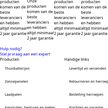
Onze
producten
producten
producten
producten
komen van de
komen van de
komen van de
komen van de
beste
beste
beste
beste
leveranciers
leveranciers
leveranciers
leveranciers
en hebben
en hebben
en hebben
en hebben
altijd minimaal
altijd minimaal
altijd minimaal
altijd minimaal
2 jaar garantie
2 jaar garantie
2 jaar garantie
2 jaar garantie
Hulp nodig?
Stel je vraag aan een expert
Producten
Handige links
Thuisbatterijen
Levertijd en verzenden
Zonnepanelen
Retourneren en herroe
Laadpalen
Bestelling herroepen
Aansluiten, besturen en meten
Klachten en garantie