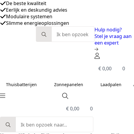
Eerlijk en deskundig advies
Modulaire systemen
Slimme energieoplossingen
De beste kwaliteit
Search
Hulp nodig?
for:
Stel je vraag aan
een expert
€
0,00
0
Thuisbatterijen
Zonnepanelen
Laadpalen
€
0,00
0
Search
for: