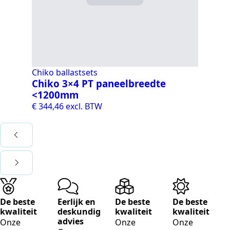
Chiko ballastsets
Ch
Chiko 3×4 PT paneelbreedte
Ch
<1200mm
<
€
344,46
excl. BTW
€
2
De beste
Eerlijk en
De beste
De beste
kwaliteit
deskundig
kwaliteit
kwaliteit
advies
Onze
Onze
Onze