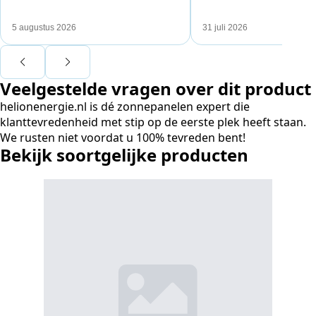
van Toby Doorn maakte voor mij alle
dat aansloot op onze situa
verschil.
plaats van een standaard
5 augustus 2026
31 juli 2026
Ook de nazorg is uitgebre
Voor ondernemers extra i
wij zaten met een
Veelgestelde vragen over dit product
capaciteitsprobleem. Ee
aansluiting via de netbe
helionenergie.nl is dé zonnepanelen expert die
betekende een fors bedra
klanttevredenheid met stip op de eerste plek heeft staan.
en hoger vastrecht. Via H
We rusten niet voordat u 100% tevreden bent!
bereikten we hetzelfde v
Bekijk soortgelijke producten
kwart van die kosten, plu
noodstroom voor de hele
en zicht op zelfvoorzieni
zonnepanelen. Een aanra
netcongestie.