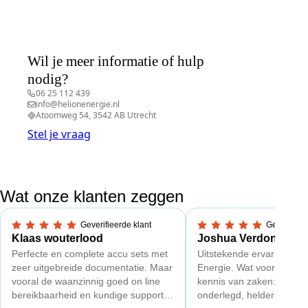
Wil je meer informatie of hulp
nodig?
06 25 112 439
info@helionenergie.nl
Atoomweg 54, 3542 AB Utrecht
Stel je vraag
Wat onze klanten zeggen
Geverifieerde klant
Geverifieer
5,0 van 5 sterren
5,0 van 5 sterren
Klaas wouterlood
Joshua Verdonk
Perfecte en complete accu sets met
Uitstekende ervaring met
zeer uitgebreide documentatie. Maar
Energie. Wat vooral opval
vooral de waanzinnig goed on line
kennis van zaken: techni
bereikbaarheid en kundige support
onderlegd, heldere uitleg