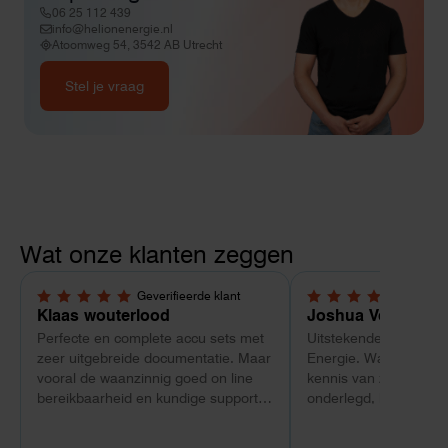
06 25 112 439
info@helionenergie.nl
Atoomweg 54, 3542 AB Utrecht
Stel je vraag
Wat onze klanten zeggen
Geverifieerde klant
Geverif
5,0 van 5 sterren
5,0 van 5 sterren
Klaas wouterlood
Joshua Verdonk
Perfecte en complete accu sets met
Uitstekende ervaring 
zeer uitgebreide documentatie. Maar
Energie. Wat vooral op
vooral de waanzinnig goed on line
kennis van zaken: tec
bereikbaarheid en kundige support
onderlegd, heldere uit
van Toby Doorn maakte voor mij alle
dat aansloot op onze s
verschil.
plaats van een standa