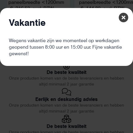
paneelbreedte <1200mm
paneelbreedte <1200m
€
216,53
excl. BTW
€
144,80
excl. BTW
Vakantie
Wegens vakantie zijn we momenteel op werkdagen
geopend tussen 8:00 uur en 15:00 uur. Fijne vakantie
gewenst!
De beste kwaliteit
Onze producten komen van de beste leveranciers en hebben
altijd minimaal 2 jaar garantie
Eerlijk en deskundig advies
Onze producten komen van de beste leveranciers en hebben
altijd minimaal 2 jaar garantie
De beste kwaliteit
Onze producten komen van de beste leveranciers en hebben