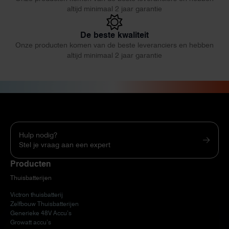
altijd minimaal 2 jaar garantie
De beste kwaliteit
Onze producten komen van de beste leveranciers en hebben
altijd minimaal 2 jaar garantie
Hulp nodig?
Stel je vraag aan een expert
Producten
Thuisbatterijen
Victron thuisbatterij
Zelfbouw Thuisbatterijen
Generieke 48V Accu’s
Growatt accu’s