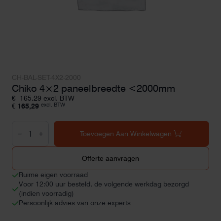
CH-BAL-SET-4X2-2000
Chiko 4×2 paneelbreedte <2000mm
€
165,29
excl. BTW
excl. BTW
€
165,29
Chiko
4x2
Toevoegen Aan Winkelwagen
paneelbreedte
<2000mm
aantal
Offerte aanvragen
Ruime eigen voorraad
Voor 12:00 uur besteld, de volgende werkdag bezorgd
(indien voorradig)
Persoonlijk advies van onze experts