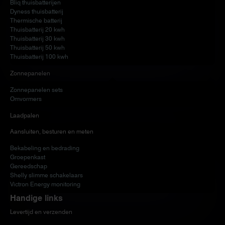
Bliq thuisbatterijen
Dyness thuisbatterij
Thermische batterij
Thuisbatterij 20 kwh
Thuisbatterij 30 kwh
Thuisbatterij 50 kwh
Thuisbatterij 100 kwh
Zonnepanelen
Zonnepanelen sets
Omvormers
Laadpalen
Aansluiten, besturen en meten
Bekabeling en bedrading
Groepenkast
Gereedschap
Shelly slimme schakelaars
Victron Energy monitoring
Handige links
Levertijd en verzenden