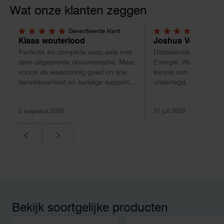
Wat onze klanten zeggen
Geverifieerde klant
Geverif
5,0 van 5 sterren
5,0 van 5 sterren
Klaas wouterlood
Joshua Verdonk
Perfecte en complete accu sets met
Uitstekende ervaring 
zeer uitgebreide documentatie. Maar
Energie. Wat vooral op
vooral de waanzinnig goed on line
kennis van zaken: tec
bereikbaarheid en kundige support
onderlegd, heldere uit
van Toby Doorn maakte voor mij alle
dat aansloot op onze s
verschil.
plaats van een standa
5 augustus 2026
31 juli 2026
Ook de nazorg is uitge
Voor ondernemers extr
wij zaten met een
capaciteitsprobleem.
aansluiting via de ne
betekende een fors be
en hoger vastrecht. Vi
bereikten we hetzelfd
kwart van die kosten, 
Bekijk soortgelijke producten
noodstroom voor de h
en zicht op zelfvoorzi