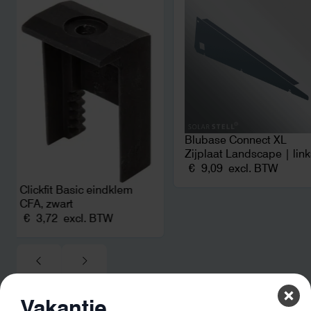
zonnepanelen. Een aa
netcongestie.
Blubase Connect XL
Zijplaat Landscape | lin
€
9,09
excl. BTW
Clickfit Basic eindklem
CFA, zwart
€
3,72
excl. BTW
Vakantie