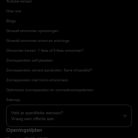
Youtube kanaal
Over ons
Blogs
Growatt omvormer oplossingen
Growatt omvormer errors en warnings
Omvormer kiezen: 1-fase of 3-fase omvormer?
Zonnepanelen zelf plaatsen
Zonnepanelen correct aansluiten: Serie of parallel?
Zonnepanelen met micro-omvormers
Optimizers zonnepanelen en zonnestroomsystemen
Sitemap
Heb je specifieke wensen?
Vraag een offerte aan
Openingstijden