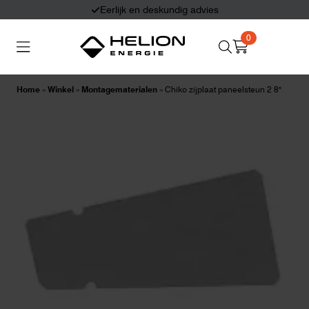
Eerlijk en deskundig advies
0
Search
Thuisbatterijen
Zonnepanelen
for:
Home
»
Winkel
»
Montagematerialen
»
Chiko zijplaat paneelsteun 2 8°
Laadpalen
Aansluiten,
besturen en meten
Informatie