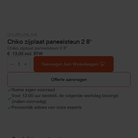
CH-ZPL-2XLS-8
Chiko zijplaat paneelsteun 2 8°
Chiko zijplaat paneelsteun 2 8°
€
13,00
incl. BTW
Chiko
zijplaat
Toevoegen Aan Winkelwagen
paneelsteun
2
8°
Offerte aanvragen
aantal
Ruime eigen voorraad
Voor 12:00 uur besteld, de volgende werkdag bezorgd
(indien voorradig)
Persoonlijk advies van onze experts