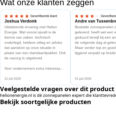
Wat onze klanten zeggen
Geverifieerde klant
Geverifiee
5,0 van 5 sterren
4 van 5 sterren
Joshua Verdonk
Andre van Tussenbr
Uitstekende ervaring met Helion
Bestelde zonnepanelen c
Energie. Wat vooral opvalt is de
geleverd, heeft wel een 
kennis van zaken: technisch
geduurd terwijl bij een a
onderlegd, heldere uitleg en advies
de volgende dag al gelev
dat aansloot op onze situatie in
Maar verder top en goe
plaats van een standaardpakket. Ook
liggend verpakt op brede 
de nazorg is uitgebreid.
Voor ondernemers extra interessant:
wij zaten met een
capaciteitsprobleem. Een zwaardere
31 juli 2026
31 juli 2026
aansluiting via de netbeheerder
Veelgestelde vragen over dit product
betekende een fors bedrag, wachttijd
en hoger vastrecht. Via Helion
helionenergie.nl is dé zonnepanelen expert die klanttevred
Bekijk soortgelijke producten
bereikten we hetzelfde voor een
kwart van die kosten, plus
noodstroom voor de hele camping en
zicht op zelfvoorziening met