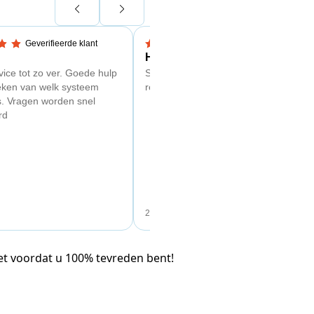
Geverifieerde klant
Geverifieerde klant
 sterren
4 van 5 sterren
Hans Kollenbrander
ice tot zo ver. Goede hulp
Snelle levering en goede snelle
eken van welk systeem
respons bij installatie.
is. Vragen worden snel
rd
26 juli 2026
iet voordat u 100% tevreden bent!