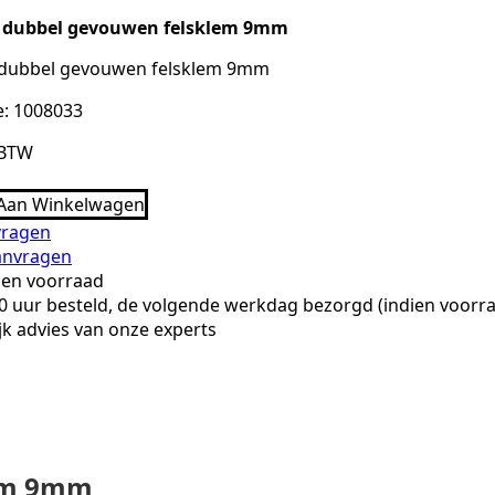
VO dubbel gevouwen felsklem 9mm
O dubbel gevouwen felsklem 9mm
: 1008033
 BTW
Aan Winkelwagen
vragen
aanvragen
gen voorraad
0 uur besteld, de volgende werkdag bezorgd (indien voorra
jk advies van onze experts
lem 9mm