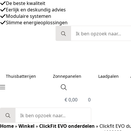
De beste kwaliteit
Eerlijk en deskundig advies
Modulaire systemen
Slimme energieoplossingen
Search
for:
Thuisbatterijen
Zonnepanelen
Laadpalen
€
0,00
0
Search
for:
Home
»
Winkel
»
ClickFit EVO onderdelen
»
Clickfit EVO 