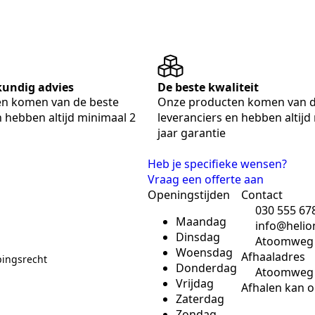
skundig advies
De beste kwaliteit
n komen van de beste
Onze producten komen van d
n hebben altijd minimaal 2
leveranciers en hebben altijd
jaar garantie
Heb je specifieke wensen?
Vraag een offerte aan
Openingstijden
Contact
030 555 67
Maandag
info@helio
Dinsdag
Atoomweg 5
Woensdag
Afhaaladres
pingsrecht
Donderdag
Atoomweg 5
Vrijdag
Afhalen kan o
Zaterdag
Zondag