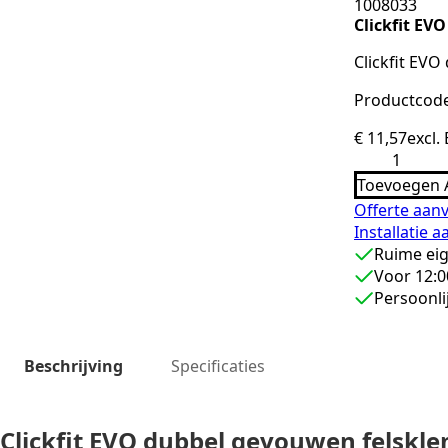
1008033
Clickfit E
Clickfit EV
Productcode
€
11,57
excl.
Clickfit
EVO
Toevoegen 
dubbel
gevouwen
Offerte aan
felsklem
Installatie 
9mm
aantal
Ruime ei
Voor 12:0
Persoonli
Beschrijving
Specificaties
Clickfit EVO dubbel gevouwen felsk