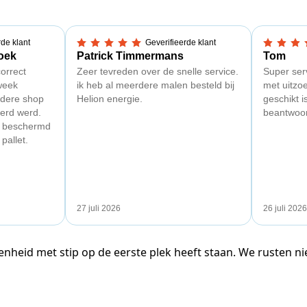
rde klant
Geverifieerde klant
5,0 van 5 sterren
5,0 van 5
oek
Patrick Timmermans
Tom
orrect
Zeer tevreden over de snelle service.
Super serv
week
ik heb al meerdere malen besteld bij
met uitzo
ndere shop
Helion energie.
geschikt 
erd werd.
beantwoo
d beschermd
pallet.
27 juli 2026
26 juli 2026
enheid met stip op de eerste plek heeft staan. We rusten n