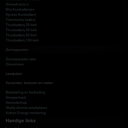
Growatt accu’s
Bliq thuisbatterijen
Dyness thuisbatterij
Thermische batterij
Thuisbatterij 20 kwh
Thuisbatterij 30 kwh
Thuisbatterij 50 kwh
Thuisbatterij 100 kwh
Zonnepanelen
Zonnepanelen sets
Omvormers
Laadpalen
Aansluiten, besturen en meten
Bekabeling en bedrading
Groepenkast
Gereedschap
Shelly slimme schakelaars
Victron Energy monitoring
Handige links