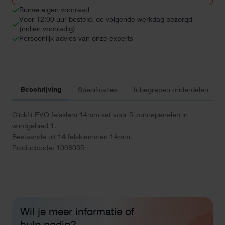
1
Ruime eigen voorraad
(5
Voor 12:00 uur besteld, de volgende werkdag bezorgd
panelen)
(indien voorradig)
aantal
Persoonlijk advies van onze experts
Beschrijving
Specificaties
Inbegrepen onderdelen
Clickfit EVO felsklem 14mm set voor 5 zonnepanelen in
windgebied 1.
Bestaande uit 14 felsklemmen 14mm.
Productcode: 1008035
Wil je meer informatie of
hulp nodig?