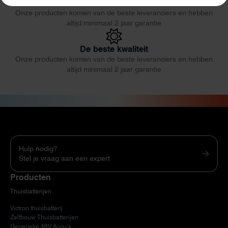
De beste kwaliteit
Onze producten komen van de beste leveranciers en hebben
altijd minimaal 2 jaar garantie
De beste kwaliteit
Onze producten komen van de beste leveranciers en hebben
altijd minimaal 2 jaar garantie
Hulp nodig?
Stel je vraag aan een expert
Producten
Thuisbatterijen
Victron thuisbatterij
Zelfbouw Thuisbatterijen
Generieke 48V Accu’s