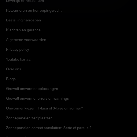
Levertijd en verzenden
Retourneren en herroepingsrecht
Bestelling herroepen
Klachten en garantie
Algemene voorwaarden
Privacy policy
Youtube kanaal
Over ons
Blogs
Growatt omvormer oplossingen
Growatt omvormer errors en warnings
Omvormer kiezen: 1-fase of 3-fase omvormer?
Zonnepanelen zelf plaatsen
Zonnepanelen correct aansluiten: Serie of parallel?