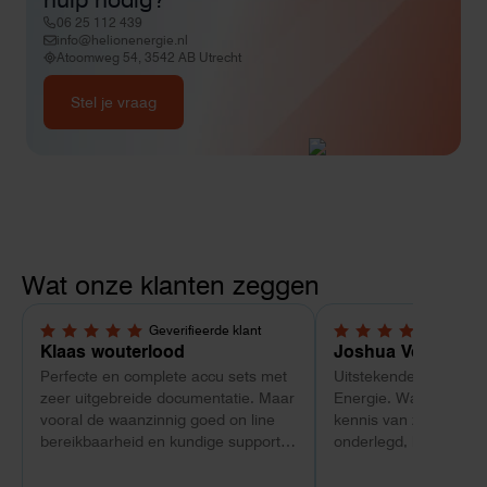
06 25 112 439
info@helionenergie.nl
Atoomweg 54, 3542 AB Utrecht
Stel je vraag
Wat onze klanten zeggen
Geverifieerde klant
Geverif
5,0 van 5 sterren
5,0 van 5 sterren
Klaas wouterlood
Joshua Verdonk
Perfecte en complete accu sets met
Uitstekende ervaring 
zeer uitgebreide documentatie. Maar
Energie. Wat vooral op
vooral de waanzinnig goed on line
kennis van zaken: tec
bereikbaarheid en kundige support
onderlegd, heldere uit
van Toby Doorn maakte voor mij alle
dat aansloot op onze s
verschil.
plaats van een standa