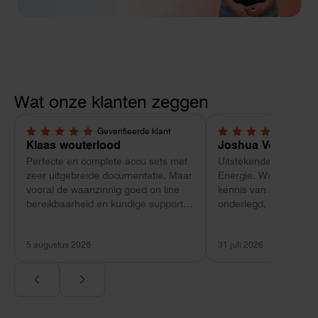
Wat onze klanten zeggen
Geverifieerde klant
Geverif
5,0 van 5 sterren
5,0 van 5 sterren
Klaas wouterlood
Joshua Verdonk
Perfecte en complete accu sets met
Uitstekende ervaring 
zeer uitgebreide documentatie. Maar
Energie. Wat vooral op
vooral de waanzinnig goed on line
kennis van zaken: tec
bereikbaarheid en kundige support
onderlegd, heldere uit
van Toby Doorn maakte voor mij alle
dat aansloot op onze s
verschil.
plaats van een standa
5 augustus 2026
31 juli 2026
Ook de nazorg is uitge
Voor ondernemers extr
wij zaten met een
capaciteitsprobleem.
aansluiting via de ne