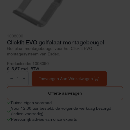
1008090
Clickfit EVO golfplaat montagebeugel
Golfplaat montagebeugel voor het Clickfit EVO
montagesysteem van Esdec.
Productcode: 1008090
€
5,87
excl. BTW
Clickfit
EVO
Toevoegen Aan Winkelwagen
golfplaat
montagebeugel
aantal
Offerte aanvragen
Ruime eigen voorraad
Voor 12:00 uur besteld, de volgende werkdag bezorgd
(indien voorradig)
Persoonlijk advies van onze experts