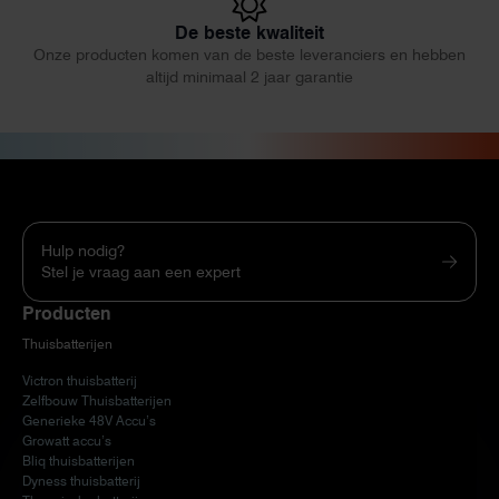
De beste kwaliteit
Onze producten komen van de beste leveranciers en hebben
altijd minimaal 2 jaar garantie
Hulp nodig?
Stel je vraag aan een expert
Producten
Thuisbatterijen
Victron thuisbatterij
Zelfbouw Thuisbatterijen
Generieke 48V Accu’s
Growatt accu’s
Bliq thuisbatterijen
Dyness thuisbatterij