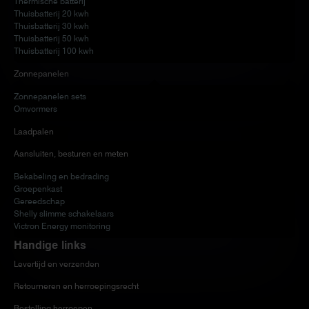
Thermische batterij
Thuisbatterij 20 kwh
Thuisbatterij 30 kwh
Thuisbatterij 50 kwh
Thuisbatterij 100 kwh
Zonnepanelen
Zonnepanelen sets
Omvormers
Laadpalen
Aansluiten, besturen en meten
Bekabeling en bedrading
Groepenkast
Gereedschap
Shelly slimme schakelaars
Victron Energy monitoring
Handige links
Levertijd en verzenden
Retourneren en herroepingsrecht
Bestelling herroepen