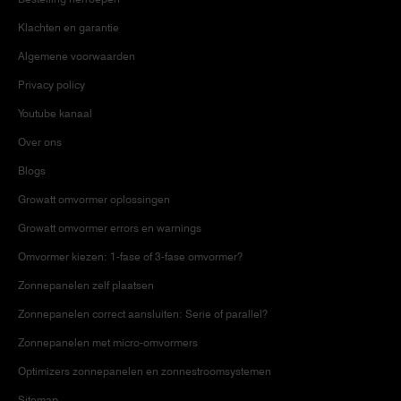
Klachten en garantie
Algemene voorwaarden
Privacy policy
Youtube kanaal
Over ons
Blogs
Growatt omvormer oplossingen
Growatt omvormer errors en warnings
Omvormer kiezen: 1-fase of 3-fase omvormer?
Zonnepanelen zelf plaatsen
Zonnepanelen correct aansluiten: Serie of parallel?
Zonnepanelen met micro-omvormers
Optimizers zonnepanelen en zonnestroomsystemen
Sitemap