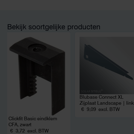
betekende een fors be
en hoger vastrecht. Vi
bereikten we hetzelfd
kwart van die kosten, 
Bekijk soortgelijke producten
noodstroom voor de h
en zicht op zelfvoorzi
zonnepanelen. Een aa
netcongestie.
Blubase Connect XL
Zijplaat Landscape | lin
€
9,09
excl. BTW
Clickfit Basic eindklem
CFA, zwart
€
3,72
excl. BTW