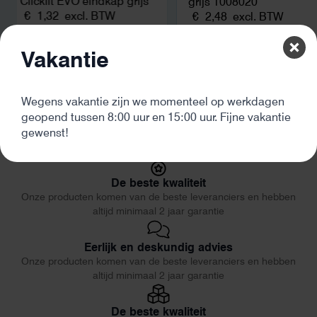
Clickfit EVO eindkap grijs
grijs 1008020
€
1,32
excl. BTW
€
2,48
excl. BTW
Vakantie
Wegens vakantie zijn we momenteel op werkdagen
geopend tussen 8:00 uur en 15:00 uur. Fijne vakantie
gewenst!
De beste kwaliteit
Onze producten komen van de beste leveranciers en hebben
altijd minimaal 2 jaar garantie
Eerlijk en deskundig advies
Onze producten komen van de beste leveranciers en hebben
altijd minimaal 2 jaar garantie
De beste kwaliteit