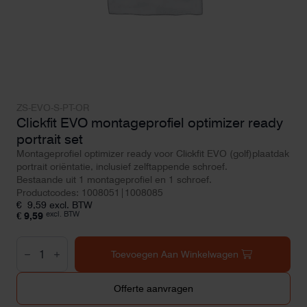
ZS-EVO-S-PT-OR
Clickfit EVO montageprofiel optimizer ready
portrait set
Montageprofiel optimizer ready voor Clickfit EVO (golf)plaatdak
portrait oriëntatie, inclusief zelftappende schroef.
Bestaande uit 1 montageprofiel en 1 schroef.
Productcodes: 1008051|1008085
€
9,59
excl. BTW
excl. BTW
€
9,59
Clickfit
EVO
Toevoegen Aan Winkelwagen
montageprofiel
optimizer
ready
Offerte aanvragen
portrait
set