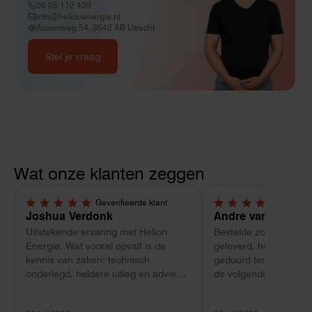
06 25 112 439
info@helionenergie.nl
Atoomweg 54, 3542 AB Utrecht
Stel je vraag
Wat onze klanten zeggen
Geverifieerde klant
Geverif
5,0 van 5 sterren
4 van 5 sterren
Joshua Verdonk
Andre van Tussen
Uitstekende ervaring met Helion
Bestelde zonnepanele
Energie. Wat vooral opvalt is de
geleverd, heeft wel e
kennis van zaken: technisch
geduurd terwijl bij ee
onderlegd, heldere uitleg en advies
de volgende dag al ge
dat aansloot op onze situatie in
Maar verder top en 
plaats van een standaardpakket.
liggend verpakt op bre