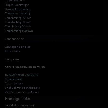
Growatt accu’s
Bliq thuisbatterijen
Dyness thuisbatterij
Thermische batterij
Thuisbatterij 20 kwh
Thuisbatterij 30 kwh
Thuisbatterij 50 kwh
Thuisbatterij 100 kwh
Zonnepanelen
Zonnepanelen sets
Omvormers
Laadpalen
Aansluiten, besturen en meten
Bekabeling en bedrading
Groepenkast
Gereedschap
Shelly slimme schakelaars
Victron Energy monitoring
Handige links
Levertijd en verzenden