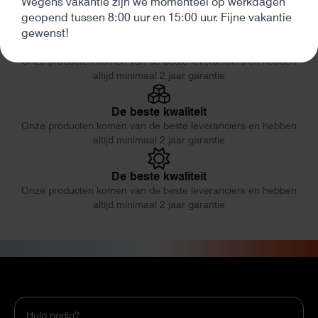
Wegens vakantie zijn we momenteel op werkdagen
altijd minimaal 2 jaar garantie
geopend tussen 8:00 uur en 15:00 uur. Fijne vakantie
gewenst!
Eerlijk en deskundig advies
Onze producten komen van de beste leveranciers en hebben
altijd minimaal 2 jaar garantie
De beste kwaliteit
Onze producten komen van de beste leveranciers en hebben
altijd minimaal 2 jaar garantie
De beste kwaliteit
Onze producten komen van de beste leveranciers en hebben
altijd minimaal 2 jaar garantie
Hulp nodig?