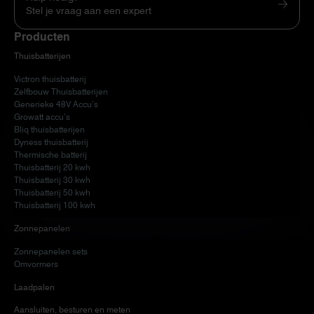
Stel je vraag aan een expert
Producten
Thuisbatterijen
Victron thuisbatterij
Zelfbouw Thuisbatterijen
Generieke 48V Accu’s
Growatt accu’s
Bliq thuisbatterijen
Dyness thuisbatterij
Thermische batterij
Thuisbatterij 20 kwh
Thuisbatterij 30 kwh
Thuisbatterij 50 kwh
Thuisbatterij 100 kwh
Zonnepanelen
Zonnepanelen sets
Omvormers
Laadpalen
Aansluiten, besturen en meten