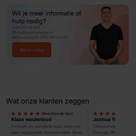
Wil je meer informatie of
hulp nodig?
06 25 112 439
info@helionenergie.nl
Atoomweg 54, 3542 AB Utrecht
Stel je vraag
Wat onze klanten zeggen
Geverifieerde klant
Geverif
5,0 van 5 sterren
5,0 van 5 sterren
Klaas wouterlood
Joshua Verdonk
Perfecte en complete accu sets met
Uitstekende ervaring 
zeer uitgebreide documentatie. Maar
Energie. Wat vooral op