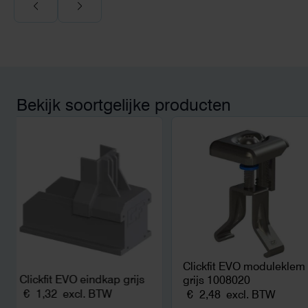
Voor ondernemers extr
wij zaten met een
capaciteitsprobleem.
aansluiting via de ne
betekende een fors be
en hoger vastrecht. Vi
bereikten we hetzelfd
kwart van die kosten, 
Bekijk soortgelijke producten
noodstroom voor de h
en zicht op zelfvoorzi
zonnepanelen. Een aa
netcongestie.
Clickfit EVO moduleklem
Clickfit EVO eindkap grijs
grijs 1008020
€
1,32
excl. BTW
€
2,48
excl. BTW