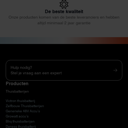
De beste kwaliteit
Onze producten komen van de beste leveranciers en hebben
altijd minimaal 2 jaar garantie
Hulp nodig?
Stel je vraag aan een expert
Producten
Thuisbatterijen
Victron thuisbatterij
Zelfbouw Thuisbatterijen
Generieke 48V Accu’s
Growatt accu’s
Bliq thuisbatterijen
Dyness thuisbatterij