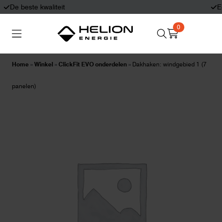
Eerlijk en deskundig advies
0
Search
Thuisbatterijen
Zonnepanelen
for:
Home
»
Winkel
»
ClickFit EVO onderdelen
»
Dakhaken: windgebied 1 (7
Laadpalen
Aansluiten,
panelen)
besturen en meten
Informatie