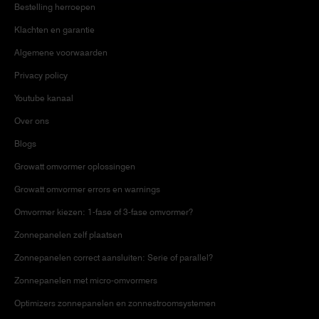
Bestelling herroepen
Klachten en garantie
Algemene voorwaarden
Privacy policy
Youtube kanaal
Over ons
Blogs
Growatt omvormer oplossingen
Growatt omvormer errors en warnings
Omvormer kiezen: 1-fase of 3-fase omvormer?
Zonnepanelen zelf plaatsen
Zonnepanelen correct aansluiten: Serie of parallel?
Zonnepanelen met micro-omvormers
Optimizers zonnepanelen en zonnestroomsystemen