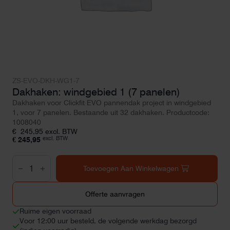
ZS-EVO-DKH-WG1-7
Dakhaken: windgebied 1 (7 panelen)
Dakhaken voor Clickfit EVO pannendak project in windgebied
1, voor 7 panelen. Bestaande uit 32 dakhaken. Productcode:
1008040
€
245,95
excl. BTW
excl. BTW
€
245,95
Dakhaken:
windgebied
Toevoegen Aan Winkelwagen
1
(7
panelen)
Offerte aanvragen
aantal
Ruime eigen voorraad
Voor 12:00 uur besteld, de volgende werkdag bezorgd