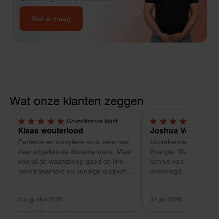
Stel je vraag
Wat onze klanten zeggen
Geverifieerde klant
Geverif
5,0 van 5 sterren
5,0 van 5 sterren
Klaas wouterlood
Joshua Verdonk
Perfecte en complete accu sets met
Uitstekende ervaring 
zeer uitgebreide documentatie. Maar
Energie. Wat vooral op
vooral de waanzinnig goed on line
kennis van zaken: tec
bereikbaarheid en kundige support
onderlegd, heldere uit
van Toby Doorn maakte voor mij alle
dat aansloot op onze s
verschil.
plaats van een standa
5 augustus 2026
31 juli 2026
Ook de nazorg is uitge