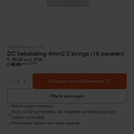
ZS-STR-4mm2-2-16
DC bekabeling 4mm2 2 strings (16 panelen)
€
98,60
excl. BTW
excl. BTW
€
98,60
DC
bekabeling
Toevoegen Aan Winkelwagen
4mm2
2
strings
Offerte aanvragen
(16
panelen)
Ruime eigen voorraad
aantal
Voor 12:00 uur besteld, de volgende werkdag bezorgd
(indien voorradig)
Persoonlijk advies van onze experts