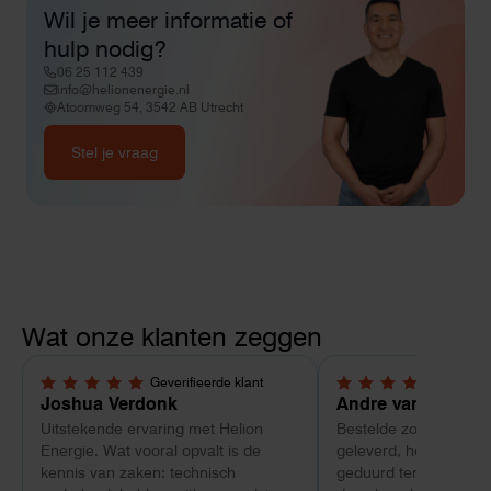
Wil je meer informatie of
hulp nodig?
06 25 112 439
info@helionenergie.nl
Atoomweg 54, 3542 AB Utrecht
Stel je vraag
Wat onze klanten zeggen
Geverifieerde klant
Geverif
5,0 van 5 sterren
4 van 5 sterren
Joshua Verdonk
Andre van Tussen
Uitstekende ervaring met Helion
Bestelde zonnepanele
Energie. Wat vooral opvalt is de
geleverd, heeft wel e
kennis van zaken: technisch
geduurd terwijl bij ee