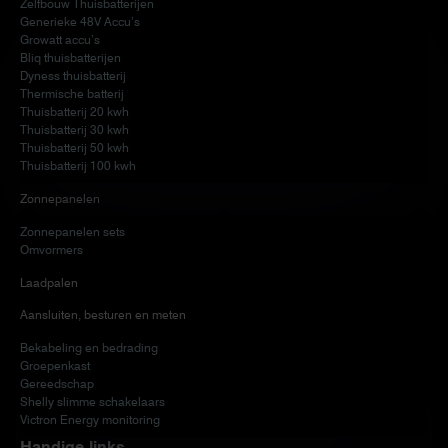
Zelfbouw Thuisbatterijen
Generieke 48V Accu’s
Growatt accu’s
Bliq thuisbatterijen
Dyness thuisbatterij
Thermische batterij
Thuisbatterij 20 kwh
Thuisbatterij 30 kwh
Thuisbatterij 50 kwh
Thuisbatterij 100 kwh
Zonnepanelen
Zonnepanelen sets
Omvormers
Laadpalen
Aansluiten, besturen en meten
Bekabeling en bedrading
Groepenkast
Gereedschap
Shelly slimme schakelaars
Victron Energy monitoring
Handige links