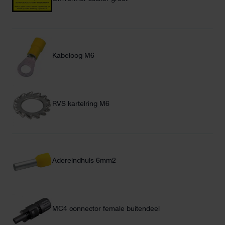
Kabeloog M6
RVS kartelring M6
Adereindhuls 6mm2
MC4 connector female buitendeel