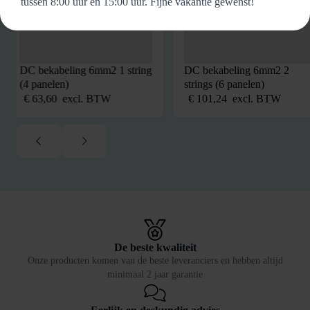
tussen 8:00 uur en 15:00 uur. Fijne vakantie gewenst!
DC bekabeling 6mm2 1 string
DC bekabeling 6mm2 2
(4 panelen)
strings (6 panelen)
€
63,60
excl. BTW
€
101,24
excl. BTW
De beste kwaliteit
Onze producten komen van de beste leveranciers en hebben altijd
minimaal 2 jaar garantie