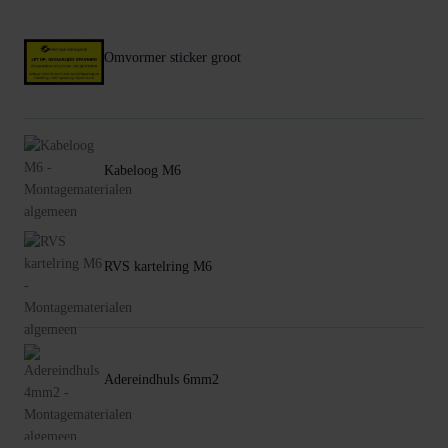
Omvormer sticker groot
Kabeloog M6
RVS kartelring M6
Adereindhuls 6mm2