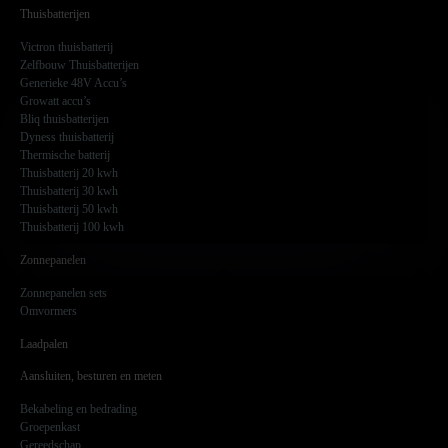
Thuisbatterijen
Victron thuisbatterij
Zelfbouw Thuisbatterijen
Generieke 48V Accu’s
Growatt accu’s
Bliq thuisbatterijen
Dyness thuisbatterij
Thermische batterij
Thuisbatterij 20 kwh
Thuisbatterij 30 kwh
Thuisbatterij 50 kwh
Thuisbatterij 100 kwh
Zonnepanelen
Zonnepanelen sets
Omvormers
Laadpalen
Aansluiten, besturen en meten
Bekabeling en bedrading
Groepenkast
Gereedschap