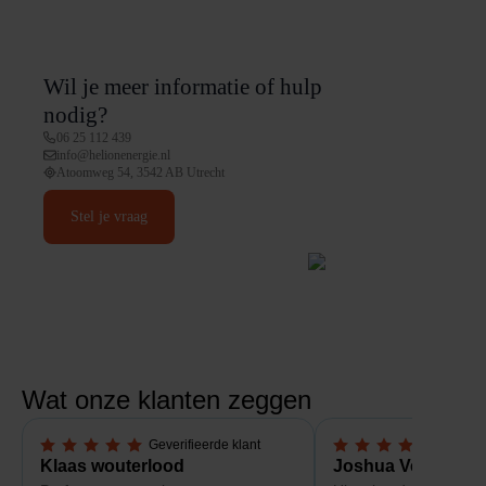
Wil je meer informatie of hulp
nodig?
06 25 112 439
info@helionenergie.nl
Atoomweg 54, 3542 AB Utrecht
Stel je vraag
Wat onze klanten zeggen
Geverifieerde klant
Geverif
5,0 van 5 sterren
5,0 van 5 sterren
Klaas wouterlood
Joshua Verdonk