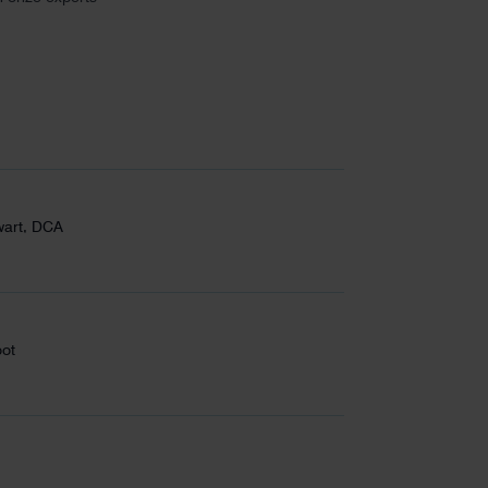
wart, DCA
oot