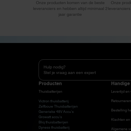
Onze producten komen van de beste
Onze prod
leveranciers en hebben altijd minimaal 2
leveranciers
jaar garantie
Hulp nodig?
Stel je vraag aan een expert
Producten
Handige 
Thuisbatterijen
Levertijd en
Retourneren
Victron thuisbatterij
Zelfbouw Thuisbatterijen
Bestelling h
Generieke 48V Accu’s
Growatt accu’s
Klachten en 
Bliq thuisbatterijen
Dyness thuisbatterij
Algemene v