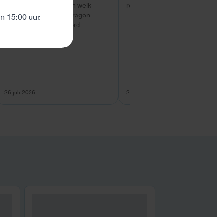
ten
hulp met uitzoeken van welk
respons bij installatie.
systeem geschikt is. Vragen
 15:00 uur.
worden snel beantwoord
26 juli 2026
26 juli 2026