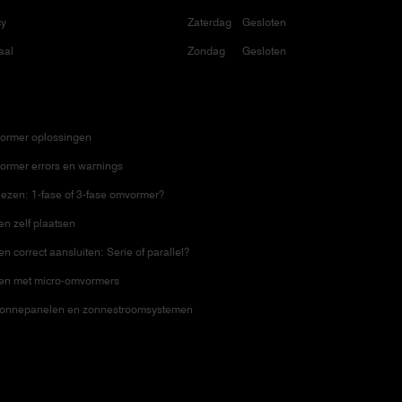
cy
Zaterdag
Gesloten
aal
Zondag
Gesloten
ormer oplossingen
ormer errors en warnings
ezen: 1-fase of 3-fase omvormer?
n zelf plaatsen
 correct aansluiten: Serie of parallel?
en met micro-omvormers
zonnepanelen en zonnestroomsystemen