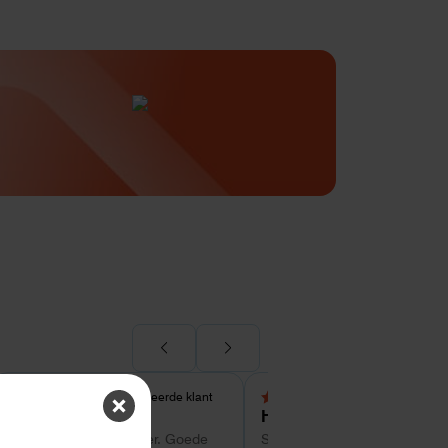
Geverifieerde klant
Geverifieerde kl
5,0 van 5 sterren
4 van 5 sterren
Tom
Hans Kollenbrander
Super service tot zo ver. Goede
Snelle levering en goede snel