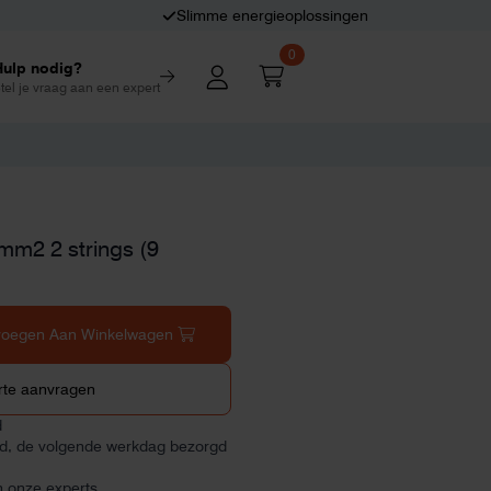
Slimme energieoplossingen
0
Hulp nodig?
tel je vraag aan een expert
mm2 2 strings (9
voegen Aan Winkelwagen
rte aanvragen
d
ld, de volgende werkdag bezorgd
n onze experts