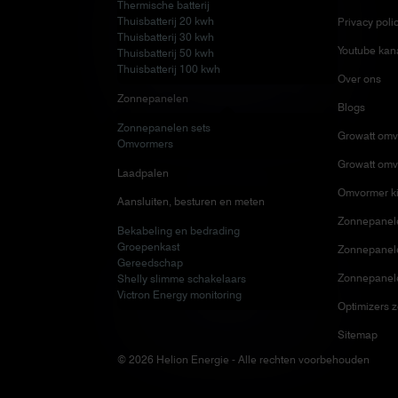
Thermische batterij
Thuisbatterij 20 kwh
Privacy poli
Thuisbatterij 30 kwh
Youtube kan
Thuisbatterij 50 kwh
Thuisbatterij 100 kwh
Over ons
Zonnepanelen
Blogs
Zonnepanelen sets
Growatt omv
Omvormers
Growatt omv
Laadpalen
Omvormer ki
Aansluiten, besturen en meten
Zonnepanele
Bekabeling en bedrading
Groepenkast
Zonnepanelen
Gereedschap
Zonnepanel
Shelly slimme schakelaars
Victron Energy monitoring
Optimizers 
Sitemap
© 2026 Helion Energie - Alle rechten voorbehouden