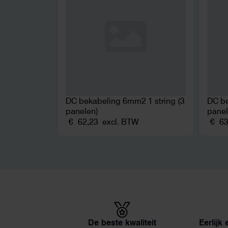
DC bekabeling 6mm2 1 string (3
DC be
panelen)
panel
€
62,23
excl. BTW
€
63
De beste kwaliteit
Eerlijk