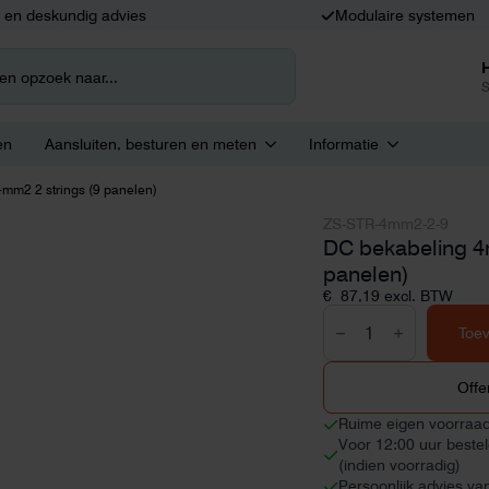
k en deskundig advies
Modulaire systemen
S
en
Aansluiten, besturen en meten
Informatie
mm2 2 strings (9 panelen)
ZS-STR-4mm2-2-9
DC bekabeling 4
panelen)
€
87,19
excl. BTW
DC
bekabeling
Toe
4mm2
2
strings
Offe
(9
panelen)
Ruime eigen voorraa
aantal
Voor 12:00 uur beste
(indien voorradig)
Persoonlijk advies va