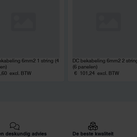
kabeling 6mm2 1 string (4
DC bekabeling 6mm2 2 strin
en)
(6 panelen)
,60
excl. BTW
€
101,24
excl. BTW
 en deskundig advies
De beste kwaliteit