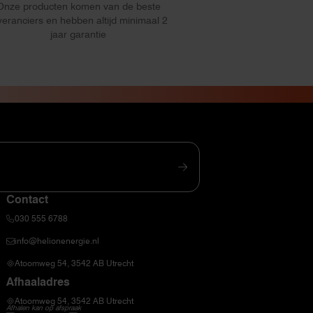
Onze producten komen van de beste
veranciers en hebben altijd minimaal 2
jaar garantie
Contact
030 555 6788
info@helionenergie.nl
Atoomweg 54, 3542 AB Utrecht
Afhaaladres
Atoomweg 54, 3542 AB Utrecht
Afhalen kan op afspraak