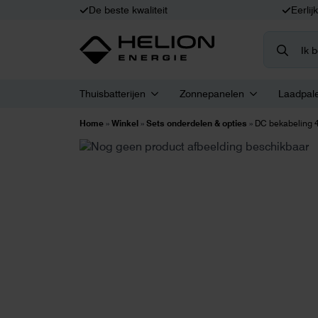
De beste kwaliteit
Eerlij
Search
for:
Thuisbatterijen
Zonnepanelen
Laadpal
Home
»
Winkel
»
Sets onderdelen & opties
»
DC bekabeling 4