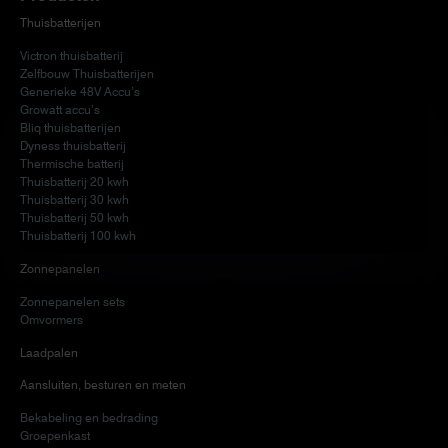
Thuisbatterijen
Victron thuisbatterij
Zelfbouw Thuisbatterijen
Generieke 48V Accu’s
Growatt accu’s
Bliq thuisbatterijen
Dyness thuisbatterij
Thermische batterij
Thuisbatterij 20 kwh
Thuisbatterij 30 kwh
Thuisbatterij 50 kwh
Thuisbatterij 100 kwh
Zonnepanelen
Zonnepanelen sets
Omvormers
Laadpalen
Aansluiten, besturen en meten
Bekabeling en bedrading
Groepenkast