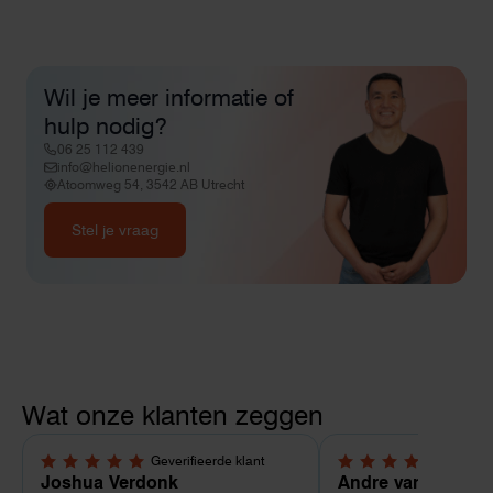
Wil je meer informatie of
hulp nodig?
06 25 112 439
info@helionenergie.nl
Atoomweg 54, 3542 AB Utrecht
Stel je vraag
Wat onze klanten zeggen
Geverifieerde klant
Geverif
5,0 van 5 sterren
4 van 5 sterren
Joshua Verdonk
Andre van Tussen