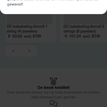
gewenst!
DC bekabeling 6mm2 1
DC bekabeling 6mm2 2
string (4 panelen)
strings (6 panelen)
€
63,60
excl. BTW
€
101,24
excl. BTW
De beste kwaliteit
Onze producten komen van de beste leveranciers en hebben
altijd minimaal 2 jaar garantie