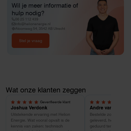
Wil je meer informatie of
hulp nodig?
06 25 112 439
info@helionenergie.nl
Atoomweg 54, 3542 AB Utrecht
Stel je vraag
Wat onze klanten zeggen
Geverifieerde klant
Geverif
5,0 van 5 sterren
4 van 5 sterren
Joshua Verdonk
Andre van Tussen
Uitstekende ervaring met Helion
Bestelde zonnepanele
Energie. Wat vooral opvalt is de
geleverd, heeft wel e
kennis van zaken: technisch
geduurd terwijl bij ee