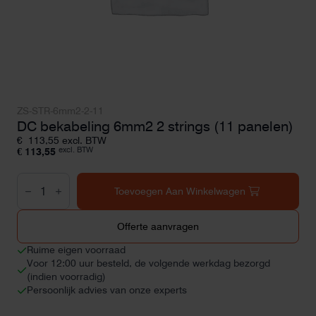
ZS-STR-6mm2-2-11
DC bekabeling 6mm2 2 strings (11 panelen)
€
113,55
excl. BTW
excl. BTW
€
113,55
DC
bekabeling
Toevoegen Aan Winkelwagen
6mm2
2
strings
Offerte aanvragen
(11
panelen)
Ruime eigen voorraad
aantal
Voor 12:00 uur besteld, de volgende werkdag bezorgd
(indien voorradig)
Persoonlijk advies van onze experts