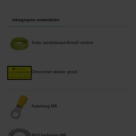
Inbegrepen onderdelen
Solar aardedraad 6mm2 vertind
Omvormer sticker groot
Kabeloog M6
RVS kartelring M6