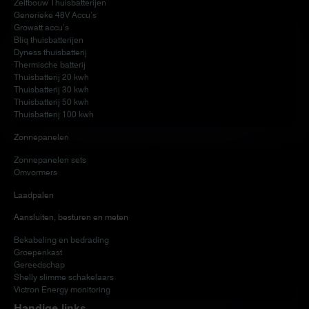
Zelfbouw Thuisbatterijen
Generieke 48V Accu’s
Growatt accu’s
Bliq thuisbatterijen
Dyness thuisbatterij
Thermische batterij
Thuisbatterij 20 kwh
Thuisbatterij 30 kwh
Thuisbatterij 50 kwh
Thuisbatterij 100 kwh
Zonnepanelen
Zonnepanelen sets
Omvormers
Laadpalen
Aansluiten, besturen en meten
Bekabeling en bedrading
Groepenkast
Gereedschap
Shelly slimme schakelaars
Victron Energy monitoring
Handige links