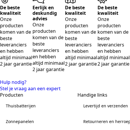
De beste
Eerlijk en
De beste
De beste
kwaliteit
deskundig
kwaliteit
kwaliteit
advies
Onze
Onze
Onze
Onze
producten
producten
producten
producten
komen van de
komen van de
komen van de
komen van de
beste
beste
beste
beste
leveranciers
leveranciers
leveranciers
leveranciers
en hebben
en hebben
en hebben
en hebben
altijd minimaal
altijd minimaal
altijd minimaal
altijd minimaal
2 jaar garantie
2 jaar garantie
2 jaar garantie
2 jaar garantie
Hulp nodig?
Stel je vraag aan een expert
Producten
Handige links
Thuisbatterijen
Levertijd en verzenden
Zonnepanelen
Retourneren en herroe