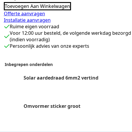
bekabeling
Toevoegen Aan Winkelwagen
6mm2
2
Offerte aanvragen
strings
Installatie aanvragen
(21
panelen)
Ruime eigen voorraad
aantal
Voor 12:00 uur besteld, de volgende werkdag bezorgd
(indien voorradig)
Persoonlijk advies van onze experts
Inbegrepen onderdelen
Solar aardedraad 6mm2 vertind
Omvormer sticker groot