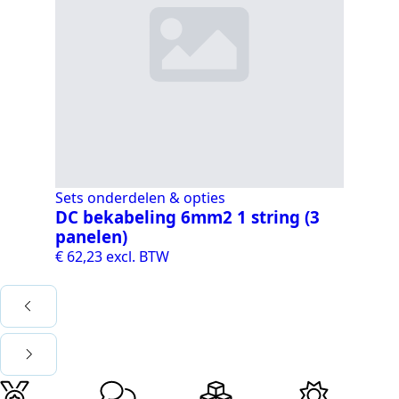
Sets onderdelen & opties
Se
DC bekabeling 6mm2 1 string (3
DC
panelen)
pa
€
62,23
excl. BTW
€
6