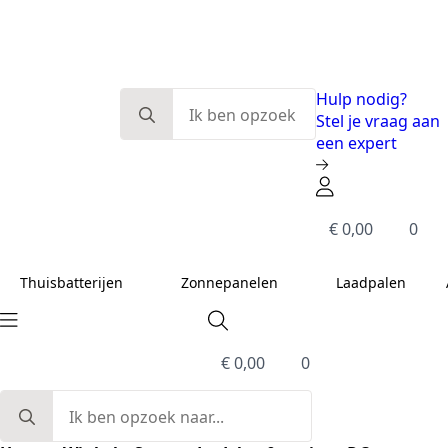
Eerlijk en deskundig advies
Modulaire systemen
Slimme energieoplossingen
De beste kwaliteit
Search
Hulp nodig?
for:
Stel je vraag aan
een expert
€
0,00
0
Thuisbatterijen
Zonnepanelen
Laadpalen
€
0,00
0
Search
for: