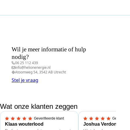
Wil je meer informatie of hulp
nodig?
06 25 112 439
info@helionenergie.nl
Atoomweg 54, 3542 AB Utrecht
Stel je vraag
Wat onze klanten zeggen
Geverifieerde klant
Geverifieer
5,0 van 5 sterren
5,0 van 5 sterren
Klaas wouterlood
Joshua Verdonk