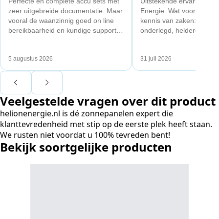
Perfecte en complete accu sets met
Uitstekende ervaring met
zeer uitgebreide documentatie. Maar
Energie. Wat vooral opval
vooral de waanzinnig goed on line
kennis van zaken: techni
bereikbaarheid en kundige support
onderlegd, heldere uitleg
van Toby Doorn maakte voor mij alle
dat aansloot op onze situa
verschil.
plaats van een standaard
5 augustus 2026
31 juli 2026
Ook de nazorg is uitgebre
Voor ondernemers extra i
wij zaten met een
Veelgestelde vragen over dit product
capaciteitsprobleem. Ee
aansluiting via de netbe
helionenergie.nl is dé zonnepanelen expert die
betekende een fors bedra
klanttevredenheid met stip op de eerste plek heeft staan.
en hoger vastrecht. Via H
We rusten niet voordat u 100% tevreden bent!
bereikten we hetzelfde v
Bekijk soortgelijke producten
kwart van die kosten, plu
noodstroom voor de hele
en zicht op zelfvoorzieni
zonnepanelen. Een aanra
netcongestie.