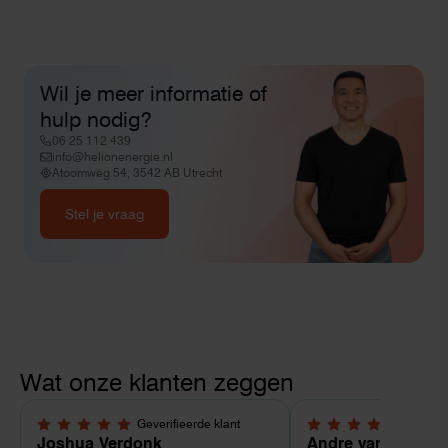
Wil je meer informatie of
hulp nodig?
06 25 112 439
info@helionenergie.nl
Atoomweg 54, 3542 AB Utrecht
Stel je vraag
Wat onze klanten zeggen
Geverifieerde klant
Geverif
5,0 van 5 sterren
4 van 5 sterren
Joshua Verdonk
Andre van Tussen