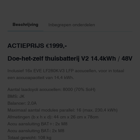
Beschrijving
Inbegrepen onderdelen
ACTIEPRIJS €1999,-
Doe-het-zelf thuisbatterij V2 14.4kWh / 48V
Inclusief 16x EVE LF280K-V3 LFP accucellen, voor in totaal
een accucapaciteit van 14,4 kWh.
Aantal laadcycli accucellen: 8000 (70% SoH)
BMS: JK
Balancer: 2,0A
Maximaal aantal modules parallel: 16 (max. 230,4 kWh)
Afmetingen (b x h x d): 44 cm x 26 cm x 78cm
Accu aansluiting BAT+: 2x M8
Accu aansluiting BAT-: 2x M8
Totaal gewicht: 108 kg