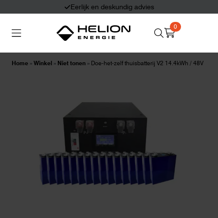
Eerlijk en deskundig advies
0
Search
Thuisbatterijen
Zonnepanelen
for:
Home
»
Winkel
»
Niet tonen
»
Doe-het-zelf thuisbatterij V2 14.4kWh / 48V
Laadpalen
Aansluiten,
besturen en meten
Informatie