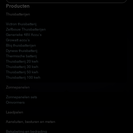
Producten
Thuisbatterijen
Victron thuisbatterij
Zelfbouw Thuisbatterijen
Generieke 48V Accu’s
Growatt accu’s
Bliq thuisbatterijen
Dyness thuisbatterij
Thermische batterij
Thuisbatterij 20 kwh
Thuisbatterij 30 kwh
Thuisbatterij 50 kwh
Thuisbatterij 100 kwh
Zonnepanelen
Zonnepanelen sets
Omvormers
Laadpalen
Aansluiten, besturen en meten
Bekabeling en bedrading