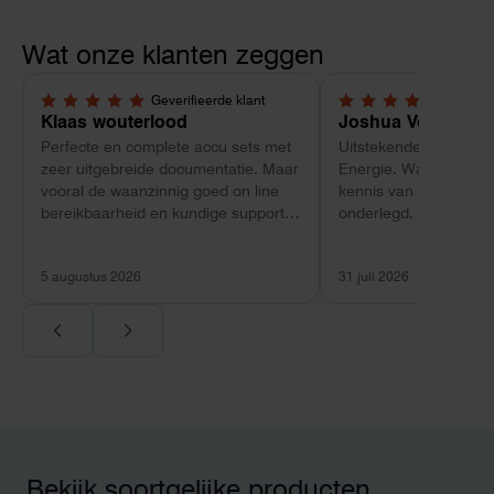
Wat onze klanten zeggen
Geverifieerde klant
Geverif
5,0 van 5 sterren
5,0 van 5 sterren
Klaas wouterlood
Joshua Verdonk
Perfecte en complete accu sets met
Uitstekende ervaring 
zeer uitgebreide documentatie. Maar
Energie. Wat vooral op
vooral de waanzinnig goed on line
kennis van zaken: tec
bereikbaarheid en kundige support
onderlegd, heldere uit
van Toby Doorn maakte voor mij alle
dat aansloot op onze s
verschil.
plaats van een standa
5 augustus 2026
31 juli 2026
Ook de nazorg is uitge
Voor ondernemers extr
wij zaten met een
capaciteitsprobleem.
aansluiting via de ne
betekende een fors be
en hoger vastrecht. Vi
bereikten we hetzelfd
kwart van die kosten, 
Bekijk soortgelijke producten