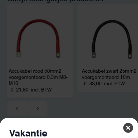
noodstroom voor de h
en zicht op zelfvoorzi
zonnepanelen. Een aa
netcongestie.
Accukabel rood 50mm2
Accukabel zwart 25mm2
voorgemonteerd 0.3m M8-
voorgemonteerd 10m
M10
€
83,00
incl. BTW
€
21,80
incl. BTW
Vakantie