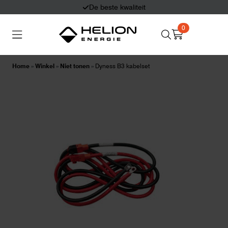
Eerlijk en deskundig advies
0
Search
Thuisbatterijen
Zonnepanelen
for:
Home
»
Winkel
»
Niet tonen
»
Dyness B3 kabelset
Laadpalen
Aansluiten,
besturen en meten
Informatie