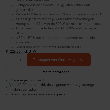
veilig laden certificaat
Lichtgewicht met slechts 3.5 kg, 30% lichter dan
gebruikelijk
Veilige LFP technologie voor 10 jaar onbezorgd gebruik
X-Boost geeft kortstondig 600W uitgangsvermogen.
Hierop werkt 99% van de 600W elektronica moeiteloos
4 manieren om te laden: Via AC 230V, auto, solar, en
USB-C.
<30ms EPS noodstroom automaat voor essentiele
apparaten
Smart app besturing met Bluetooth of Wi-Fi
€
229,00
incl. BTW
EcoFlow
RIVER
Toevoegen Aan Winkelwagen
2
Powerstation
aantal
Offerte aanvragen
Ruime eigen voorraad
Voor 12:00 uur besteld, de volgende werkdag bezorgd
(indien voorradig)
Persoonlijk advies van onze experts