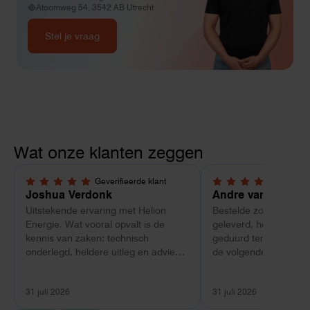
Atoomweg 54, 3542 AB Utrecht
Stel je vraag
Wat onze klanten zeggen
Geverifieerde klant
Geverif
5,0 van 5 sterren
4 van 5 sterren
Joshua Verdonk
Andre van Tussen
Uitstekende ervaring met Helion
Bestelde zonnepanele
Energie. Wat vooral opvalt is de
geleverd, heeft wel e
kennis van zaken: technisch
geduurd terwijl bij ee
onderlegd, heldere uitleg en advies
de volgende dag al ge
dat aansloot op onze situatie in
Maar verder top en 
plaats van een standaardpakket.
liggend verpakt op bre
31 juli 2026
31 juli 2026
Ook de nazorg is uitgebreid.