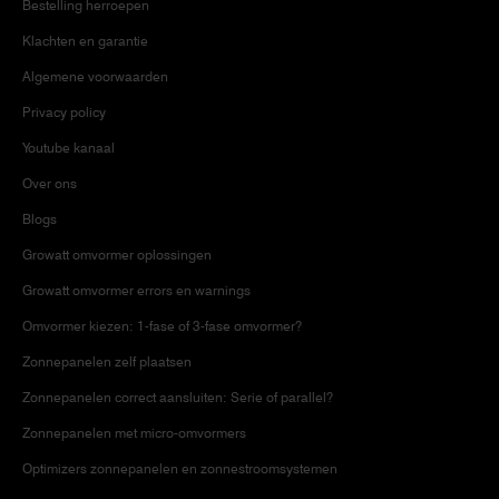
Bestelling herroepen
Klachten en garantie
Algemene voorwaarden
Privacy policy
Youtube kanaal
Over ons
Blogs
Growatt omvormer oplossingen
Growatt omvormer errors en warnings
Omvormer kiezen: 1-fase of 3-fase omvormer?
Zonnepanelen zelf plaatsen
Zonnepanelen correct aansluiten: Serie of parallel?
Zonnepanelen met micro-omvormers
Optimizers zonnepanelen en zonnestroomsystemen