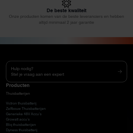
De beste kwaliteit
Onze producten komen van de beste leveranciers en hebben
altijd minimaal 2 jaar garantie
Hulp nodig?
Stel je vraag aan een expert
Producten
Thuisbatterijen
Victron thuisbatterij
Zelfbouw Thuisbatterijen
Generieke 48V Accu’s
Growatt accu’s
Bliq thuisbatterijen
Dyness thuisbatterij