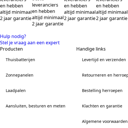
leveranciers
en hebben
en hebben
en hebben
en hebben
altijd minimaal
altijd minimaal
altijd minimaal
altijd minimaal
2 jaar garantie
2 jaar garantie
2 jaar garantie
2 jaar garantie
Hulp nodig?
Stel je vraag aan een expert
Producten
Handige links
Thuisbatterijen
Levertijd en verzenden
Zonnepanelen
Retourneren en herroe
Laadpalen
Bestelling herroepen
Aansluiten, besturen en meten
Klachten en garantie
Algemene voorwaarden