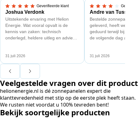
Geverifieerde klant
Geverifieer
5,0 van 5 sterren
4 van 5 sterren
Joshua Verdonk
Andre van Tussenbr
Uitstekende ervaring met Helion
Bestelde zonnepanelen c
Energie. Wat vooral opvalt is de
geleverd, heeft wel een 
kennis van zaken: technisch
geduurd terwijl bij een a
onderlegd, heldere uitleg en advies
de volgende dag al gelev
dat aansloot op onze situatie in
Maar verder top en goe
plaats van een standaardpakket.
liggend verpakt op brede 
31 juli 2026
31 juli 2026
Ook de nazorg is uitgebreid.
Voor ondernemers extra interessant:
wij zaten met een
Veelgestelde vragen over dit product
capaciteitsprobleem. Een zwaardere
aansluiting via de netbeheerder
helionenergie.nl is dé zonnepanelen expert die
betekende een fors bedrag, wachttijd
klanttevredenheid met stip op de eerste plek heeft staan.
en hoger vastrecht. Via Helion
We rusten niet voordat u 100% tevreden bent!
bereikten we hetzelfde voor een
Bekijk soortgelijke producten
kwart van die kosten, plus
noodstroom voor de hele camping
en zicht op zelfvoorziening met
zonnepanelen. Een aanrader bij
netcongestie.