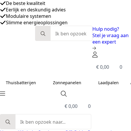
Eerlijk en deskundig advies
Modulaire systemen
Slimme energieoplossingen
De beste kwaliteit
Search
Hulp nodig?
for:
Stel je vraag aan
een expert
€
0,00
0
Thuisbatterijen
Zonnepanelen
Laadpalen
€
0,00
0
Search
for: