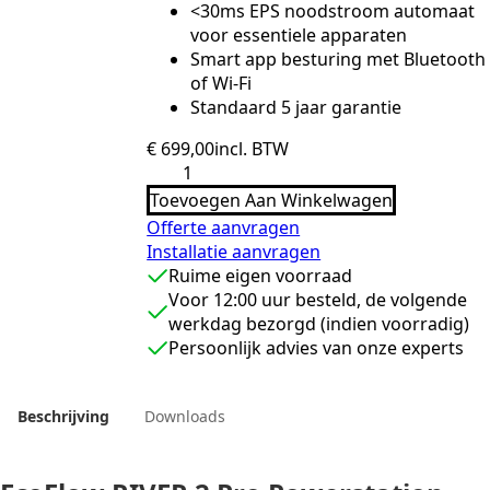
<30ms EPS noodstroom automaat
voor essentiele apparaten
Smart app besturing met Bluetooth
of Wi-Fi
Standaard 5 jaar garantie
€
699,00
incl. BTW
EcoFlow
RIVER
Toevoegen Aan Winkelwagen
2
Pro
Offerte aanvragen
Powerstation
Installatie aanvragen
aantal
Ruime eigen voorraad
Voor 12:00 uur besteld, de volgende
werkdag bezorgd (indien voorradig)
Persoonlijk advies van onze experts
Beschrijving
Downloads