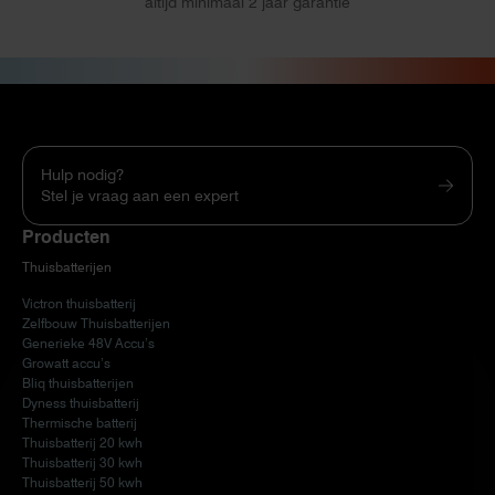
altijd minimaal 2 jaar garantie
Hulp nodig?
Stel je vraag aan een expert
Producten
Thuisbatterijen
Victron thuisbatterij
Zelfbouw Thuisbatterijen
Generieke 48V Accu’s
Growatt accu’s
Bliq thuisbatterijen
Dyness thuisbatterij
Thermische batterij
Thuisbatterij 20 kwh
Thuisbatterij 30 kwh
Thuisbatterij 50 kwh