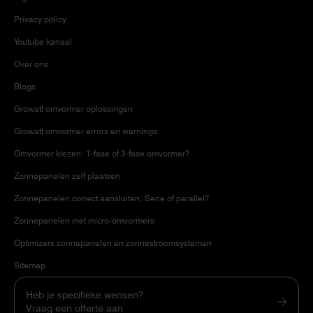
Privacy policy
Youtube kanaal
Over ons
Blogs
Growatt omvormer oplossingen
Growatt omvormer errors en warnings
Omvormer kiezen: 1-fase of 3-fase omvormer?
Zonnepanelen zelf plaatsen
Zonnepanelen correct aansluiten: Serie of parallel?
Zonnepanelen met micro-omvormers
Optimizers zonnepanelen en zonnestroomsystemen
Sitemap
Heb je specifieke wensen?
Vraag een offerte aan