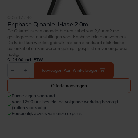
Q-25-17-240
Enphase Q cable 1-fase 2.0m
De Q kabel is een ononderbroken kabel van 2,5 mm2 met
geïntegreerde aansluitingen voor Enphase micro-omvormers.
De kabel kan worden gebruikt als een standaard elektrische
buitenkabel en kan worden geknipt, gesplitst en verlengd waar
nodig.
€
24,00
incl. BTW
Enphase
Q
Toevoegen Aan Winkelwagen
cable
1-
fase
Offerte aanvragen
2.0m
aantal
Ruime eigen voorraad
Voor 12:00 uur besteld, de volgende werkdag bezorgd
(indien voorradig)
Persoonlijk advies van onze experts