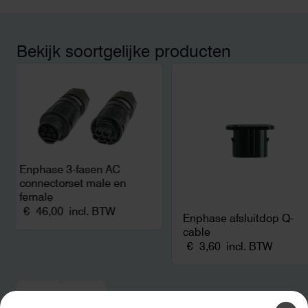
betekende een fors be
en hoger vastrecht. Vi
bereikten we hetzelfd
kwart van die kosten, 
Bekijk soortgelijke producten
noodstroom voor de h
en zicht op zelfvoorzi
zonnepanelen. Een aa
netcongestie.
Enphase 3-fasen AC
connectorset male en
female
€
46,00
incl. BTW
Enphase afsluitdop Q-
cable
€
3,60
incl. BTW