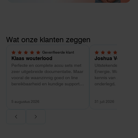
Wat onze klanten zeggen
Geverifieerde klant
Geverif
5,0 van 5 sterren
5,0 van 5 sterren
Klaas wouterlood
Joshua Verdonk
Perfecte en complete accu sets met
Uitstekende ervaring 
zeer uitgebreide documentatie. Maar
Energie. Wat vooral op
vooral de waanzinnig goed on line
kennis van zaken: tec
bereikbaarheid en kundige support
onderlegd, heldere uit
van Toby Doorn maakte voor mij alle
dat aansloot op onze s
verschil.
plaats van een standa
5 augustus 2026
31 juli 2026
Ook de nazorg is uitge
Voor ondernemers extr
wij zaten met een
capaciteitsprobleem.
aansluiting via de ne