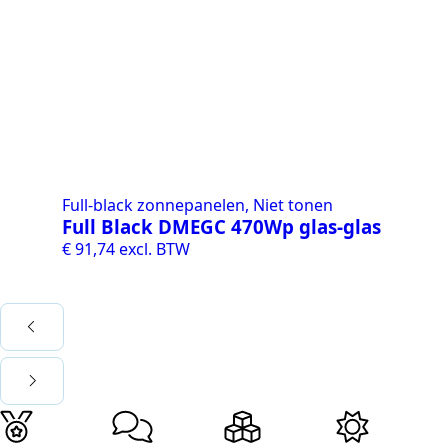
Full-black zonnepanelen, Niet tonen
Ni
Full Black DMEGC 470Wp glas-glas
Ac
v
€
91,74
excl. BTW
€
2