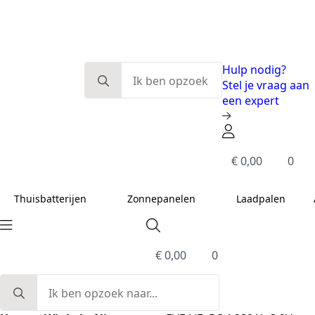
Eerlijk en deskundig advies
Modulaire systemen
Slimme energieoplossingen
De beste kwaliteit
Search
Hulp nodig?
for:
Stel je vraag aan
een expert
€
0,00
0
Thuisbatterijen
Zonnepanelen
Laadpalen
€
0,00
0
Search
for: