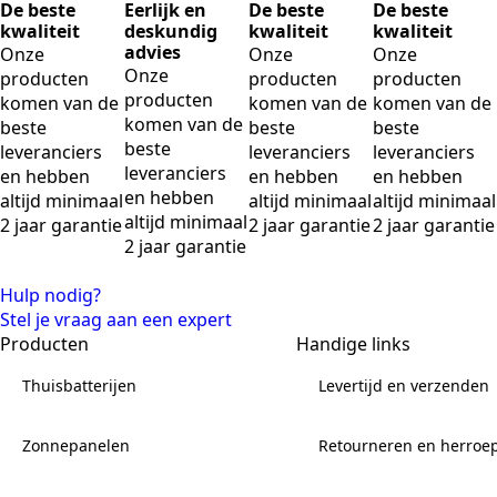
De beste
Eerlijk en
De beste
De beste
kwaliteit
deskundig
kwaliteit
kwaliteit
advies
Onze
Onze
Onze
Onze
producten
producten
producten
producten
komen van de
komen van de
komen van de
komen van de
beste
beste
beste
beste
leveranciers
leveranciers
leveranciers
leveranciers
en hebben
en hebben
en hebben
en hebben
altijd minimaal
altijd minimaal
altijd minimaal
altijd minimaal
2 jaar garantie
2 jaar garantie
2 jaar garantie
2 jaar garantie
Hulp nodig?
Stel je vraag aan een expert
Producten
Handige links
Thuisbatterijen
Levertijd en verzenden
Zonnepanelen
Retourneren en herroe