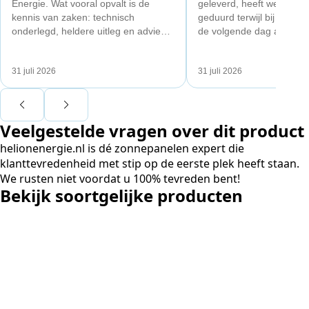
Energie. Wat vooral opvalt is de
geleverd, heeft wel een 
kennis van zaken: technisch
geduurd terwijl bij een a
onderlegd, heldere uitleg en advies
de volgende dag al gelev
dat aansloot op onze situatie in
Maar verder top en goe
plaats van een standaardpakket.
liggend verpakt op brede 
31 juli 2026
31 juli 2026
Ook de nazorg is uitgebreid.
Voor ondernemers extra interessant:
wij zaten met een
Veelgestelde vragen over dit product
capaciteitsprobleem. Een zwaardere
aansluiting via de netbeheerder
helionenergie.nl is dé zonnepanelen expert die
betekende een fors bedrag, wachttijd
klanttevredenheid met stip op de eerste plek heeft staan.
en hoger vastrecht. Via Helion
We rusten niet voordat u 100% tevreden bent!
bereikten we hetzelfde voor een
Bekijk soortgelijke producten
kwart van die kosten, plus
noodstroom voor de hele camping
en zicht op zelfvoorziening met
zonnepanelen. Een aanrader bij
netcongestie.