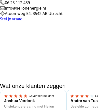
06 25 112 439
info@helionenergie.nl
Atoomweg 54, 3542 AB Utrecht
Stel je vraag
Wat onze klanten zeggen
Geverifieerde klant
Geverifieer
5,0 van 5 sterren
4 van 5 sterren
Joshua Verdonk
Andre van Tussenbr
Uitstekende ervaring met Helion
Bestelde zonnepanelen c