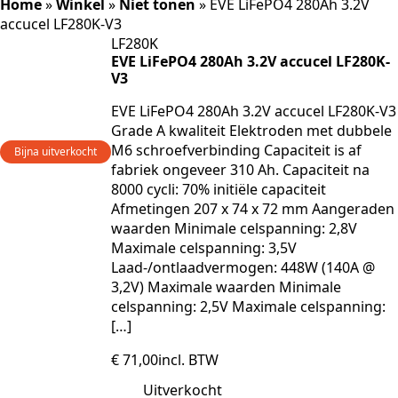
Home
»
Winkel
»
Niet tonen
»
EVE LiFePO4 280Ah 3.2V
accucel LF280K-V3
LF280K
EVE LiFePO4 280Ah 3.2V accucel LF280K-
V3
EVE LiFePO4 280Ah 3.2V accucel LF280K-V3
Grade A kwaliteit Elektroden met dubbele
M6 schroefverbinding Capaciteit is af
Bijna uitverkocht
fabriek ongeveer 310 Ah. Capaciteit na
8000 cycli: 70% initiële capaciteit
Afmetingen 207 x 74 x 72 mm Aangeraden
waarden Minimale celspanning: 2,8V
Maximale celspanning: 3,5V
Laad-/ontlaadvermogen: 448W (140A @
3,2V) Maximale waarden Minimale
celspanning: 2,5V Maximale celspanning:
[…]
€
71,00
incl. BTW
Uitverkocht