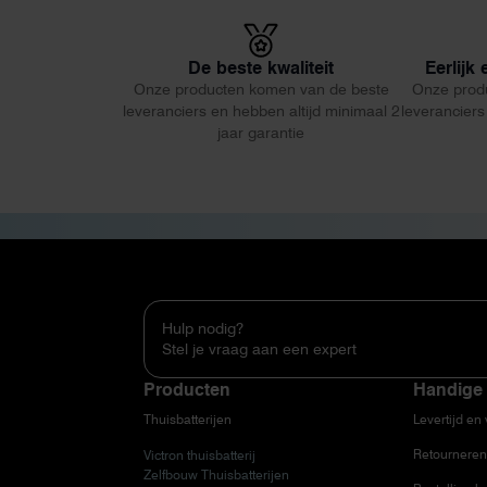
De beste kwaliteit
Eerlijk
Onze producten komen van de beste
Onze prod
leveranciers en hebben altijd minimaal 2
leveranciers
jaar garantie
Hulp nodig?
Stel je vraag aan een expert
Producten
Handige 
Thuisbatterijen
Levertijd en
Retourneren
Victron thuisbatterij
Zelfbouw Thuisbatterijen