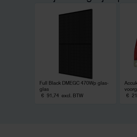
zonnepanelen. Een aanrader bij
netcongestie.
Full Black DMEGC 470Wp glas-
Accu
glas
voor
€
91,74
excl. BTW
€
21