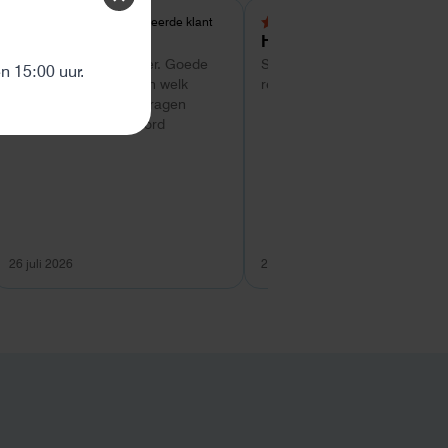
Geverifieerde klant
Geverifieerde kl
5,0 van 5 sterren
4 van 5 sterren
Tom
Hans Kollenbrander
ten
Super service tot zo ver. Goede
Snelle levering en goede snel
 15:00 uur.
hulp met uitzoeken van welk
respons bij installatie.
systeem geschikt is. Vragen
worden snel beantwoord
26 juli 2026
26 juli 2026