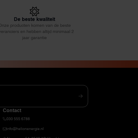
De beste kwaliteit
Onze producten komen van de beste
veranciers en hebben altijd minimaal 2
jaar garantie
Contact
030 555 6788
info@helionenergie.nl