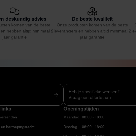
 en deskundig advies
De beste kwaliteit
ucten komen van de beste
Onze producten komen van de beste
 en hebben altijd minimaal 2
leveranciers en hebben altijd minimaal 2
le
jaar garantie
jaar garantie
Heb je specifieke wensen?
Vraag een offerte aan
links
Openingstijden
 verzenden
Maandag
08:00 - 18:00
 en herroepingsrecht
Dinsdag
08:00 - 18:00