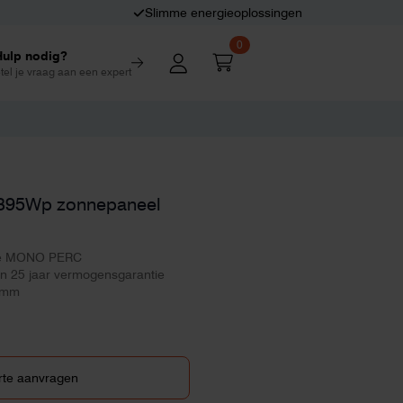
Slimme energieoplossingen
0
Hulp nodig?
tel je vraag aan een expert
n 395Wp zonnepaneel
ce MONO PERC
en 25 jaar vermogensgarantie
0mm
rte aanvragen