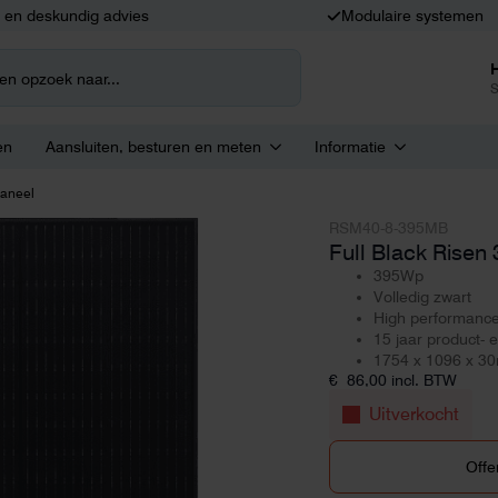
k en deskundig advies
Modulaire systemen
S
en
Aansluiten, besturen en meten
Informatie
paneel
RSM40-8-395MB
Full Black Rise
395Wp
Volledig zwart
High performan
15 jaar product- 
1754 x 1096 x 3
€
86,00
incl. BTW
Uitverkocht
Offe