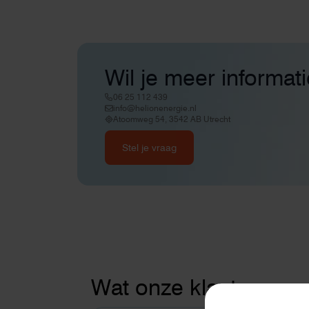
Wil je meer informat
06 25 112 439
info@helionenergie.nl
Atoomweg 54, 3542 AB Utrecht
Stel je vraag
Wat onze klanten zeg
Thuisbatterije