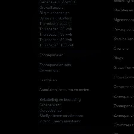
Bestelling h
Generieke 48V Accu’s
Growatt accu’s
Klachten en 
Bliq thuisbatterijen
Dyness thuisbatterij
Algemene v
Thermische batterij
Thuisbatterij 20 kwh
Privacy poli
Thuisbatterij 30 kwh
Youtube kan
Thuisbatterij 50 kwh
Thuisbatterij 100 kwh
Over ons
Zonnepanelen
Blogs
Zonnepanelen sets
Growatt omv
Omvormers
Growatt omv
Laadpalen
Omvormer ki
Aansluiten, besturen en meten
Zonnepanele
Bekabeling en bedrading
Groepenkast
Zonnepanelen
Gereedschap
Zonnepanel
Shelly slimme schakelaars
Victron Energy monitoring
Optimizers 