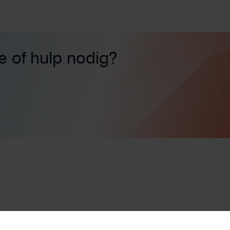
ie of hulp nodig?
gen
n
Zonnepanelen