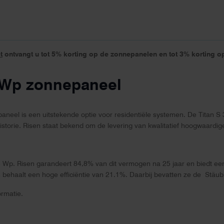
t
ontvangt u tot 5% korting op de zonnepanelen en tot 3% korting 
5Wp zonnepaneel
el is een uitstekende optie voor residentiële systemen. De Titan S 3
istorie. Risen staat bekend om de levering van kwalitatief hoogwaardi
Wp. Risen garandeert 84,8% van dit vermogen na 25 jaar en biedt een 
en behaalt een hoge efficiëntie van 21.1%. Daarbij bevatten ze de Stä
rmatie.