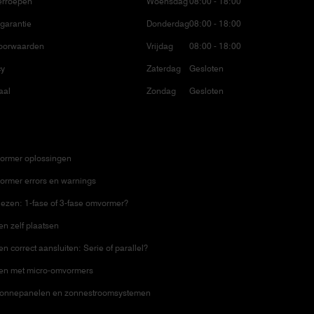
erroepen
Woensdag
08:00 - 18:00
garantie
Donderdag
08:00 - 18:00
oorwaarden
Vrijdag
08:00 - 18:00
cy
Zaterdag
Gesloten
aal
Zondag
Gesloten
ormer oplossingen
ormer errors en warnings
ezen: 1-fase of 3-fase omvormer?
n zelf plaatsen
 correct aansluiten: Serie of parallel?
en met micro-omvormers
zonnepanelen en zonnestroomsystemen