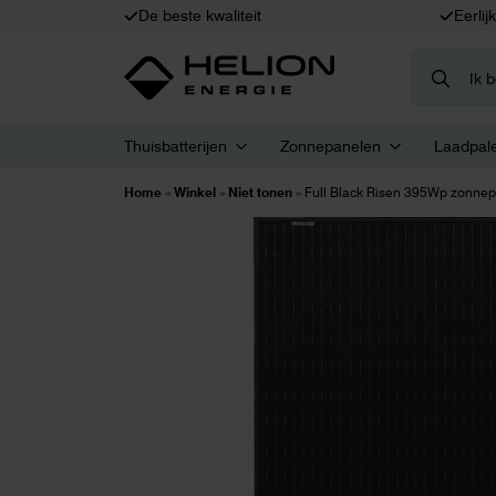
De beste kwaliteit
Eerlij
Search
for:
Thuisbatterijen
Zonnepanelen
Laadpal
Home
»
Winkel
»
Niet tonen
»
Full Black Risen 395Wp zonne