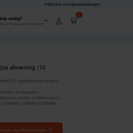
Slimme energieoplossingen
0
Hulp nodig?
tel je vraag aan een expert
ijze afwerking (10
ickfit EVO golfplatendak project,
lemmen, eindkappen,
ndkappen zonder eindklemsteun.
0|1008060|1008065|1008066
voegen Aan Winkelwagen