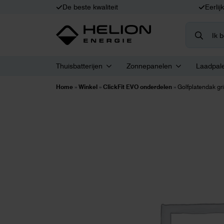
De beste kwaliteit
Eerlij
Search
for:
Thuisbatterijen
Zonnepanelen
Laadpal
Home
»
Winkel
»
ClickFit EVO onderdelen
»
Golfplatendak gr