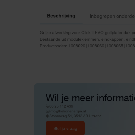
Beschrijving
Inbegrepen onderde
Grijze afwerking voor Clickfit EVO golfplatendak p
Bestaande uit moduleklemmen, eindkappen, eind
Productcodes: 1008020|1008060|1008065|100
Wil je meer informat
06 25 112 439
info@helionenergie.nl
Atoomweg 54, 3542 AB Utrecht
Stel je vraag