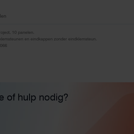
len
roject, 10 panelen.
klemsteunen en eindkappen zonder eindklemsteun.
8066
ie of hulp nodig?