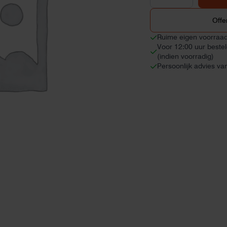
afwerking
(10
panelen)
Offe
aantal
Ruime eigen voorraa
Voor 12:00 uur beste
(indien voorradig)
Persoonlijk advies va