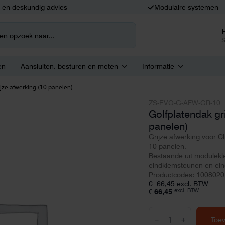
k en deskundig advies
Modulaire systemen
S
en
Aansluiten, besturen en meten
Informatie
ijze afwerking (10 panelen)
ZS-EVO-G-AFW-GR-10
Golfplatendak gr
panelen)
Grijze afwerking voor Cl
10 panelen.
Bestaande uit modulek
eindklemsteunen en ei
Productcodes: 100802
€
66,45
excl. BTW
excl. BTW
€
66,45
Golfplatendak
grijze
Toe