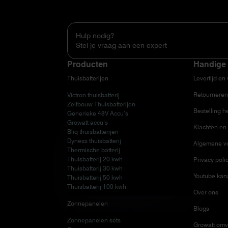
Hulp nodig?
Stel je vraag aan een expert
Producten
Handige 
Thuisbatterijen
Levertijd en
Retourneren
Victron thuisbatterij
Zelfbouw Thuisbatterijen
Bestelling h
Generieke 48V Accu’s
Growatt accu’s
Klachten en 
Bliq thuisbatterijen
Dyness thuisbatterij
Algemene v
Thermische batterij
Thuisbatterij 20 kwh
Privacy poli
Thuisbatterij 30 kwh
Youtube kan
Thuisbatterij 50 kwh
Thuisbatterij 100 kwh
Over ons
Zonnepanelen
Blogs
Zonnepanelen sets
Growatt omv