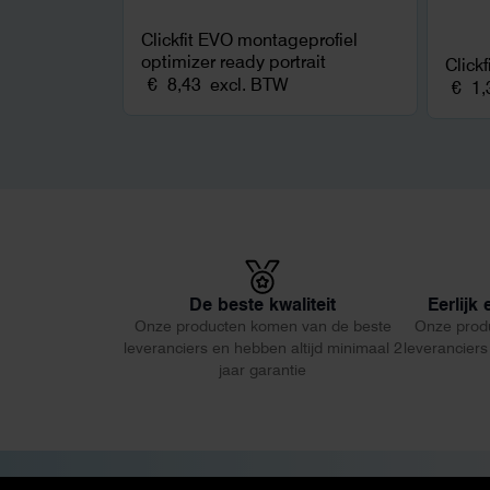
Clickfit EVO montageprofiel
optimizer ready portrait
Click
€
8,43
excl. BTW
€
1,
De beste kwaliteit
Eerlijk
Onze producten komen van de beste
Onze prod
leveranciers en hebben altijd minimaal 2
leveranciers
jaar garantie