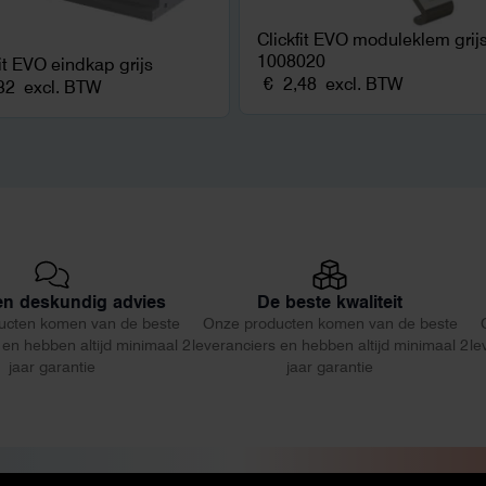
Clickfit EVO moduleklem grij
1008020
fit EVO eindkap grijs
€
2,48
excl. BTW
32
excl. BTW
 en deskundig advies
De beste kwaliteit
ucten komen van de beste
Onze producten komen van de beste
 en hebben altijd minimaal 2
leveranciers en hebben altijd minimaal 2
le
jaar garantie
jaar garantie