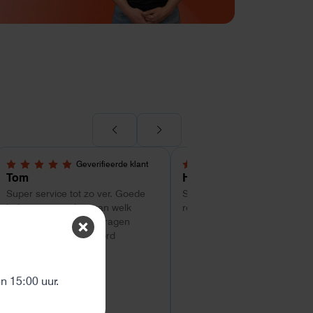
Geverifieerde klant
Geverifieerde kl
5,0 van 5 sterren
4 van 5 sterren
Tom
Hans Kollenbrander
Super service tot zo ver. Goede
Snelle levering en goede snel
hulp met uitzoeken van welk
respons bij installatie.
systeem geschikt is. Vragen
worden snel beantwoord
ten
 15:00 uur.