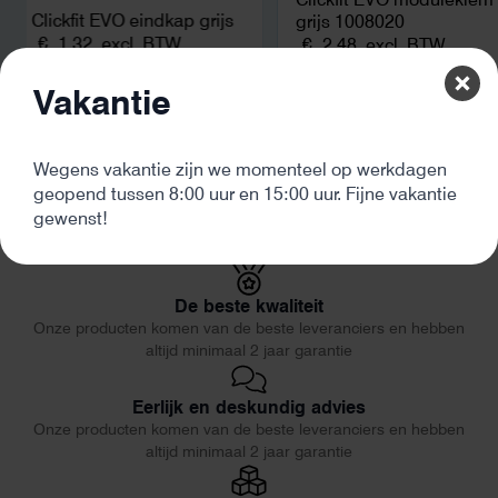
Clickfit EVO eindkap grijs
grijs 1008020
€
1,32
excl. BTW
€
2,48
excl. BTW
Vakantie
Wegens vakantie zijn we momenteel op werkdagen
geopend tussen 8:00 uur en 15:00 uur. Fijne vakantie
gewenst!
De beste kwaliteit
Onze producten komen van de beste leveranciers en hebben
altijd minimaal 2 jaar garantie
Eerlijk en deskundig advies
Onze producten komen van de beste leveranciers en hebben
altijd minimaal 2 jaar garantie