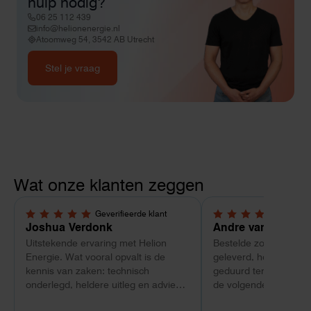
hulp nodig?
06 25 112 439
info@helionenergie.nl
Atoomweg 54, 3542 AB Utrecht
Stel je vraag
Wat onze klanten zeggen
Geverifieerde klant
Geverif
5,0 van 5 sterren
4 van 5 sterren
Joshua Verdonk
Andre van Tussen
Uitstekende ervaring met Helion
Bestelde zonnepanele
Energie. Wat vooral opvalt is de
geleverd, heeft wel e
kennis van zaken: technisch
geduurd terwijl bij ee
onderlegd, heldere uitleg en advies
de volgende dag al ge
dat aansloot op onze situatie in
Maar verder top en 