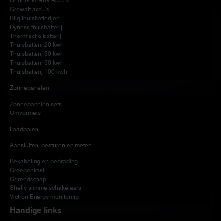
Generieke 48V Accu’s
Growatt accu’s
Bliq thuisbatterijen
Dyness thuisbatterij
Thermische batterij
Thuisbatterij 20 kwh
Thuisbatterij 30 kwh
Thuisbatterij 50 kwh
Thuisbatterij 100 kwh
Zonnepanelen
Zonnepanelen sets
Omvormers
Laadpalen
Aansluiten, besturen en meten
Bekabeling en bedrading
Groepenkast
Gereedschap
Shelly slimme schakelaars
Victron Energy monitoring
Handige links