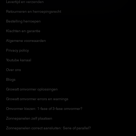
Levertijd en verzenden
Retourneren en herroepingsrecht
Bestelling herroepen
Klachten en garantie
Algemene voorwaarden
Privacy policy
Youtube kanaal
Over ons
Blogs
Growatt omvormer oplossingen
Growatt omvormer errors en warnings
Omvormer kiezen: 1-fase of 3-fase omvormer?
Zonnepanelen zelf plaatsen
Zonnepanelen correct aansluiten: Serie of parallel?