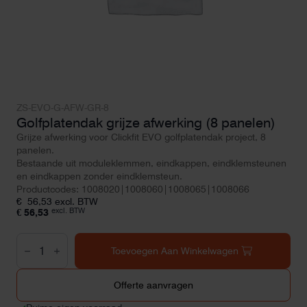
ZS-EVO-G-AFW-GR-8
Golfplatendak grijze afwerking (8 panelen)
Grijze afwerking voor Clickfit EVO golfplatendak project, 8
panelen.
Bestaande uit moduleklemmen, eindkappen, eindklemsteunen
en eindkappen zonder eindklemsteun.
Productcodes: 1008020|1008060|1008065|1008066
€
56,53
excl. BTW
excl. BTW
€
56,53
Golfplatendak
grijze
Toevoegen Aan Winkelwagen
afwerking
(8
panelen)
Offerte aanvragen
aantal