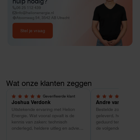
hulp nodig?
06 25 112 439
info@helionenergie.nl
Atoomweg 54, 3542 AB Utrecht
Stel je vraag
Wat onze klanten zeggen
Geverifieerde klant
Geverif
5,0 van 5 sterren
4 van 5 sterren
Joshua Verdonk
Andre van Tussen
Uitstekende ervaring met Helion
Bestelde zonnepanele
Energie. Wat vooral opvalt is de
geleverd, heeft wel e
kennis van zaken: technisch
geduurd terwijl bij ee
onderlegd, heldere uitleg en advies
de volgende dag al ge
dat aansloot op onze situatie in
Maar verder top en 