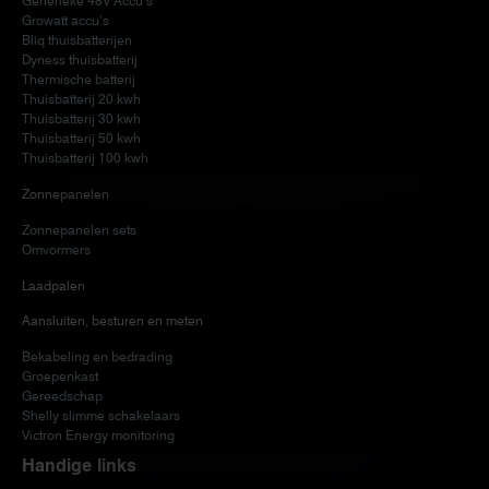
Generieke 48V Accu’s
Growatt accu’s
Bliq thuisbatterijen
Dyness thuisbatterij
Thermische batterij
Thuisbatterij 20 kwh
Thuisbatterij 30 kwh
Thuisbatterij 50 kwh
Thuisbatterij 100 kwh
Zonnepanelen
Zonnepanelen sets
Omvormers
Laadpalen
Aansluiten, besturen en meten
Bekabeling en bedrading
Groepenkast
Gereedschap
Shelly slimme schakelaars
Victron Energy monitoring
Handige links