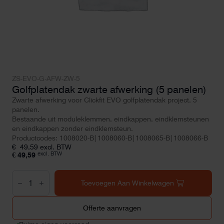
ZS-EVO-G-AFW-ZW-5
Golfplatendak zwarte afwerking (5 panelen)
Zwarte afwerking voor Clickfit EVO golfplatendak project, 5
panelen.
Bestaande uit moduleklemmen, eindkappen, eindklemsteunen
en eindkappen zonder eindklemsteun.
Productcodes: 1008020-B|1008060-B|1008065-B|1008066-B
€
49,59
excl. BTW
excl. BTW
€
49,59
Golfplatendak
zwarte
Toevoegen Aan Winkelwagen
afwerking
(5
panelen)
Offerte aanvragen
aantal