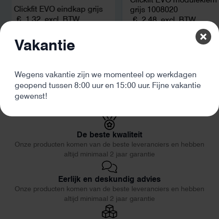
Clickfit EVO eindkap grijs
grijs 1008020
€
1,32
excl. BTW
€
2,48
excl. BTW
Vakantie
Wegens vakantie zijn we momenteel op werkdagen
geopend tussen 8:00 uur en 15:00 uur. Fijne vakantie
gewenst!
De beste kwaliteit
Onze producten komen van de beste leveranciers en hebben
altijd minimaal 2 jaar garantie
Eerlijk en deskundig advies
Onze producten komen van de beste leveranciers en hebben
altijd minimaal 2 jaar garantie