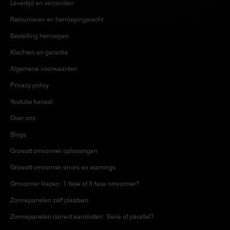
Levertijd en verzenden
Retourneren en herroepingsrecht
Bestelling herroepen
Klachten en garantie
Algemene voorwaarden
Privacy policy
Youtube kanaal
Over ons
Blogs
Growatt omvormer oplossingen
Growatt omvormer errors en warnings
Omvormer kiezen: 1-fase of 3-fase omvormer?
Zonnepanelen zelf plaatsen
Zonnepanelen correct aansluiten: Serie of parallel?