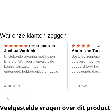
Wat onze klanten zeggen
Geverifieerde klant
Geverifieer
5,0 van 5 sterren
4 van 5 sterren
Joshua Verdonk
Andre van Tussenbr
Uitstekende ervaring met Helion
Bestelde zonnepanelen c
Energie. Wat vooral opvalt is de
geleverd, heeft wel een 
kennis van zaken: technisch
geduurd terwijl bij een a
onderlegd, heldere uitleg en advies
de volgende dag al gelev
dat aansloot op onze situatie in
Maar verder top en goe
plaats van een standaardpakket.
liggend verpakt op brede 
31 juli 2026
31 juli 2026
Ook de nazorg is uitgebreid.
Voor ondernemers extra interessant:
wij zaten met een
Veelgestelde vragen over dit product
capaciteitsprobleem. Een zwaardere
aansluiting via de netbeheerder