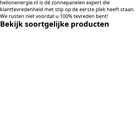
helionenergie.nl is dé zonnepanelen expert die
betekende een fors bedrag, wachttijd
klanttevredenheid met stip op de eerste plek heeft staan.
en hoger vastrecht. Via Helion
We rusten niet voordat u 100% tevreden bent!
bereikten we hetzelfde voor een
Bekijk soortgelijke producten
kwart van die kosten, plus
noodstroom voor de hele camping
en zicht op zelfvoorziening met
zonnepanelen. Een aanrader bij
netcongestie.