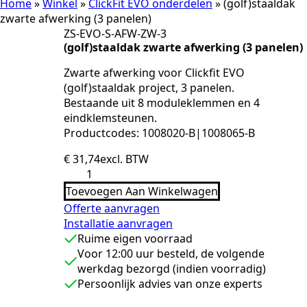
Home
»
Winkel
»
ClickFit EVO onderdelen
»
(golf)staaldak
zwarte afwerking (3 panelen)
ZS-EVO-S-AFW-ZW-3
(golf)staaldak zwarte afwerking (3 panelen)
Zwarte afwerking voor Clickfit EVO
(golf)staaldak project, 3 panelen.
Bestaande uit 8 moduleklemmen en 4
eindklemsteunen.
Productcodes: 1008020-B|1008065-B
€
31,74
excl. BTW
(golf)staaldak
zwarte
Toevoegen Aan Winkelwagen
afwerking
(3
Offerte aanvragen
panelen)
Installatie aanvragen
aantal
Ruime eigen voorraad
Voor 12:00 uur besteld, de volgende
werkdag bezorgd (indien voorradig)
Persoonlijk advies van onze experts