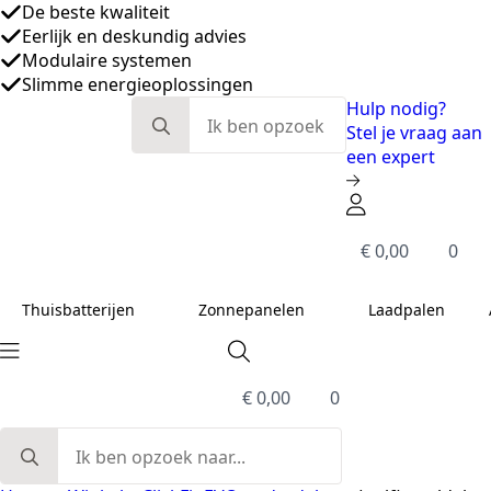
Eerlijk en deskundig advies
Modulaire systemen
Slimme energieoplossingen
De beste kwaliteit
Search
Hulp nodig?
for:
Stel je vraag aan
een expert
€
0,00
0
Thuisbatterijen
Zonnepanelen
Laadpalen
€
0,00
0
Search
for: