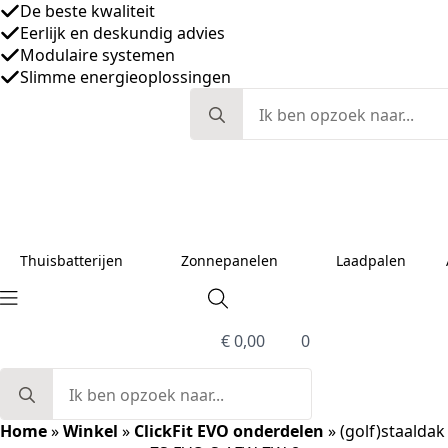
De beste kwaliteit
Eerlijk en deskundig advies
Modulaire systemen
Slimme energieoplossingen
Search
for:
Thuisbatterijen
Zonnepanelen
Laadpalen
€
0,00
0
Search
for:
Home
»
Winkel
»
ClickFit EVO onderdelen
»
(golf)staaldak