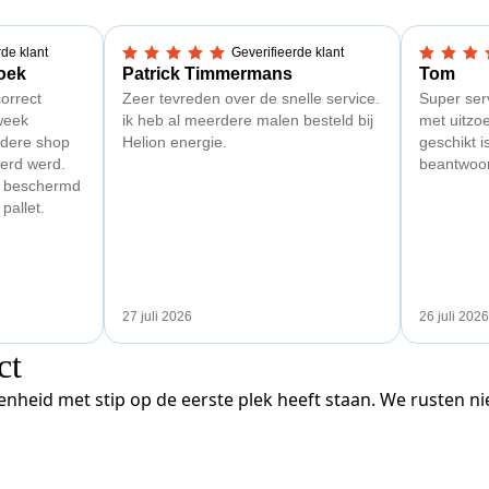
rde klant
Geverifieerde klant
5,0 van 5 sterren
5,0 van 5
oek
Patrick Timmermans
Tom
orrect
Zeer tevreden over de snelle service.
Super serv
week
ik heb al meerdere malen besteld bij
met uitzo
ndere shop
Helion energie.
geschikt 
erd werd.
beantwoo
d beschermd
pallet.
27 juli 2026
26 juli 2026
ct
enheid met stip op de eerste plek heeft staan. We rusten n