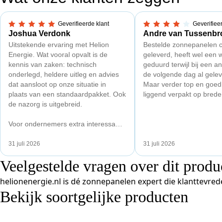
Geverifieerde klant
Geverifiee
5,0 van 5 sterren
4 van 5 sterren
Joshua Verdonk
Andre van Tussenbr
Uitstekende ervaring met Helion
Bestelde zonnepanelen c
Energie. Wat vooral opvalt is de
geleverd, heeft wel een 
kennis van zaken: technisch
geduurd terwijl bij een a
onderlegd, heldere uitleg en advies
de volgende dag al gelev
dat aansloot op onze situatie in
Maar verder top en goe
plaats van een standaardpakket. Ook
liggend verpakt op brede 
de nazorg is uitgebreid.
Voor ondernemers extra interessant:
wij zaten met een
capaciteitsprobleem. Een zwaardere
31 juli 2026
31 juli 2026
aansluiting via de netbeheerder
Veelgestelde vragen over dit produ
betekende een fors bedrag, wachttijd
en hoger vastrecht. Via Helion
helionenergie.nl is dé zonnepanelen expert die klanttevred
bereikten we hetzelfde voor een
Bekijk soortgelijke producten
kwart van die kosten, plus
noodstroom voor de hele camping en
zicht op zelfvoorziening met