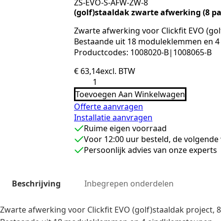
ZS-EVO-S-AFW-ZW-8
(golf)staaldak zwarte afwerking (8 p
Zwarte afwerking voor Clickfit EVO (gol
Bestaande uit 18 moduleklemmen en 4
Productcodes: 1008020-B|1008065-B
€
63,14
excl. BTW
(golf)staaldak
zwarte
Toevoegen Aan Winkelwagen
afwerking
(8
Offerte aanvragen
panelen)
Installatie aanvragen
aantal
Ruime eigen voorraad
Voor 12:00 uur besteld, de volgende
Persoonlijk advies van onze experts
Beschrijving
Inbegrepen onderdelen
Zwarte afwerking voor Clickfit EVO (golf)staaldak project, 