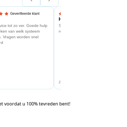
Geverifieerde klant
Geverifieerde klant
 sterren
4 van 5 sterren
Hans Kollenbrander
ice tot zo ver. Goede hulp
Snelle levering en goede snelle
eken van welk systeem
respons bij installatie.
is. Vragen worden snel
rd
26 juli 2026
iet voordat u 100% tevreden bent!