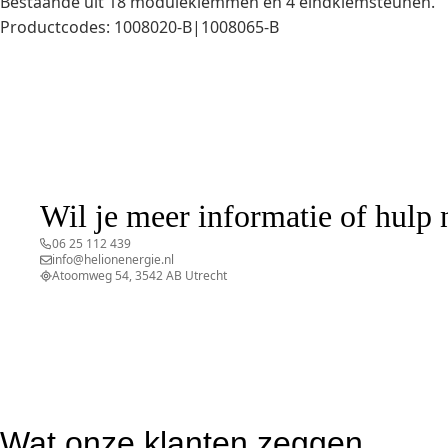
Bestaande uit 18 moduleklemmen en 4 eindklemsteunen.
Productcodes: 1008020-B|1008065-B
Wil je meer informatie of hulp
06 25 112 439
info@helionenergie.nl
Atoomweg 54, 3542 AB Utrecht
Stel je vraag
Wat onze klanten zeggen