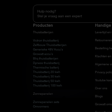
Hulp nodig?
Stel je vraag aan een expert
Producten
Handige 
Thuisbatterijen
Levertijd en
Retourneren
Victron thuisbatterij
Zelfbouw Thuisbatterijen
Bestelling h
Generieke 48V Accu’s
Growatt accu’s
Klachten en 
Bliq thuisbatterijen
Dyness thuisbatterij
Algemene v
Thermische batterij
Thuisbatterij 20 kwh
Privacy poli
Thuisbatterij 30 kwh
Youtube kan
Thuisbatterij 50 kwh
Thuisbatterij 100 kwh
Over ons
Zonnepanelen
Blogs
Zonnepanelen sets
Growatt omv
Omvormers