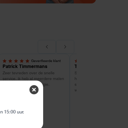
Geverifieerde klant
Geverifieerde kl
5,0 van 5 sterren
5,0 van 5 sterren
Patrick Timmermans
Tom
Zeer tevreden over de snelle
Super service tot zo ver. Goe
service. ik heb al meerdere malen
hulp met uitzoeken van welk
besteld bij Helion energie.
systeem geschikt is. Vragen
worden snel beantwoord
ten
 15:00 uur.