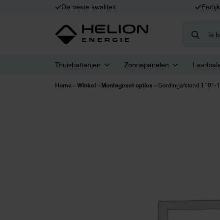
De beste kwaliteit
Eerlij
Search
for:
Thuisbatterijen
Zonnepanelen
Laadpal
Home
»
Winkel
»
Montageset opties
»
Gordingafstand 1101-1