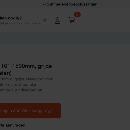
Slimme energieoplossingen
0
Hulp nodig?
tel je vraag aan een expert
1101-1500mm, grijze
elen)
00mm, grijze afwerking voor
ak project, 2 panelen.
lemmen, eindkappen en
voegen Aan Winkelwagen
rte aanvragen