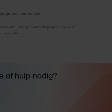
nbegrepen onderdelen
r Clickfit EVO golfplatendak project, 2 panelen.
ntagerails.
ie of hulp nodig?