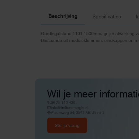
Beschrijving
Specificaties
I
Gordingafstand 1101-1500mm, grijze afwerking voo
Bestaande uit moduleklemmen, eindkappen en mo
Wil je meer informat
06 25 112 439
info@helionenergie.nl
Atoomweg 54, 3542 AB Utrecht
Stel je vraag