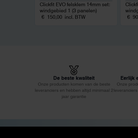
Clickfit EVO felsklem 14mm set:
Click
windgebied 1 (3 panelen)
windg
€
150,00
incl. BTW
€
90
De beste kwaliteit
Eerlijk
Onze producten komen van de beste
Onze prod
leveranciers en hebben altijd minimaal 2
leveranciers
jaar garantie