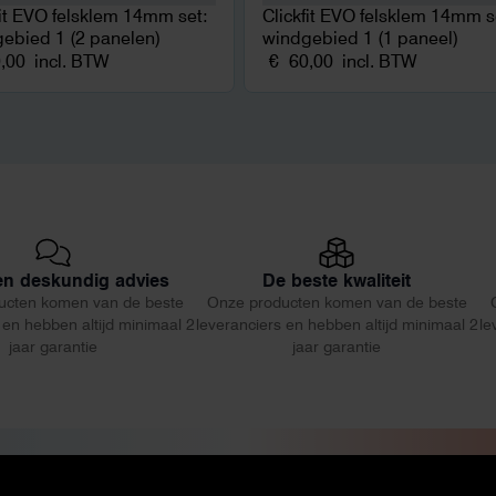
fit EVO felsklem 14mm set:
Clickfit EVO felsklem 14mm s
ebied 1 (2 panelen)
windgebied 1 (1 paneel)
,00
incl. BTW
€
60,00
incl. BTW
 en deskundig advies
De beste kwaliteit
ucten komen van de beste
Onze producten komen van de beste
 en hebben altijd minimaal 2
leveranciers en hebben altijd minimaal 2
le
jaar garantie
jaar garantie