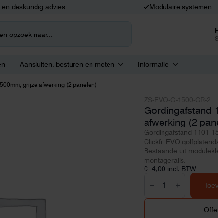
k en deskundig advies
Modulaire systemen
S
en
Aansluiten, besturen en meten
Informatie
500mm, grijze afwerking (2 panelen)
ZS-EVO-G-1500-GR-2
Gordingafstand 
afwerking (2 pan
Gordingafstand 1101-15
Clickfit EVO golfplatend
Bestaande uit modulek
montagerails.
€
4,00
incl. BTW
Gordingafstand
1101-
Toe
1500mm,
grijze
afwerking
Offe
(2